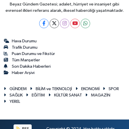
Beyaz Gündem Gazetesi; adalet, hürriyet ve insaniyet gibi
evrensel ilkleri referans alarak, ilkesel haberciliği yaşatmaktadır.
Hava Durumu
Trafik Durumu
Puan Durumu ve Fikstür
Tüm Manşetler
Son Dakika Haberleri
Haber Arşivi
GÜNDEM
BİLİM ve TEKNOLOJİ
EKONOMİ
SPOR
SAĞLIK
EĞİTİM
KÜLTÜR SANAT
MAGAZİN
YEREL
RSS
Copyright © 2024. Her hakkı saklıdır.