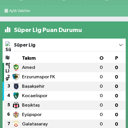
Aylık Vakitler
Süper Lig Puan Durumu
Süper Lig
#
Takım
O
P
1
Amed
0
0
2
Erzurumspor FK
0
0
3
Başakşehir
0
0
4
Kocaelispor
0
0
5
Beşiktaş
0
0
6
Eyüpspor
0
0
7
Galatasaray
0
0