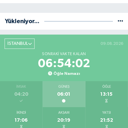
Yükleniyor...
İSTANBUL
09.08.2026
SONRAKI VAKTE KALAN
06:54:02
Öğle Namazı
İMSAK
GÜNEŞ
ÖĞLE
04:20
06:01
13:15
İKINDI
AKŞAM
YATSI
17:06
20:19
21:52