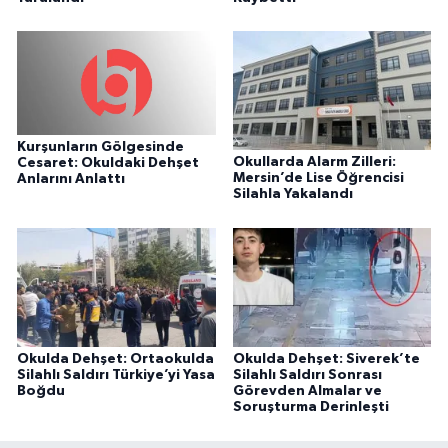
Kurşunların Gölgesinde
Okullarda Alarm Zilleri:
Cesaret: Okuldaki Dehşet
Mersin’de Lise Öğrencisi
Anlarını Anlattı
Silahla Yakalandı
Okulda Dehşet: Ortaokulda
Okulda Dehşet: Siverek’te
Silahlı Saldırı Türkiye’yi Yasa
Silahlı Saldırı Sonrası
Boğdu
Görevden Almalar ve
Soruşturma Derinleşti