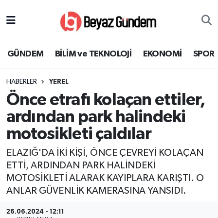
GÜNDEM
Hava Durumu
GÜNDEM
BİLİM ve TEKNOLOJİ
EKONOMİ
SPOR
BİLİM ve TEKNOLOJİ
Trafik Durumu
HABERLER
YEREL
EKONOMİ
Süper Lig Puan Durumu ve Fikstür
Önce etrafı kolaçan ettiler,
SPOR
Tüm Manşetler
ardından park halindeki
motosikleti çaldılar
SAĞLIK
Son Dakika Haberleri
ELAZIĞ'DA İKİ KİŞİ, ÖNCE ÇEVREYİ KOLAÇAN
EĞİTİM
Haber Arşivi
ETTİ, ARDINDAN PARK HALİNDEKİ
MOTOSİKLETİ ALARAK KAYIPLARA KARIŞTI. O
KÜLTÜR SANAT
ANLAR GÜVENLİK KAMERASINA YANSIDI.
MAGAZİN
26.06.2024 - 12:11