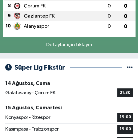
8
Çorum FK
0
0
9
Gaziantep FK
0
0
10
Alanyaspor
0
0
Detaylar için tıklayın
Süper Lig Fikstür
14 Ağustos, Cuma
Galatasaray - Çorum FK
21:30
15 Ağustos, Cumartesi
Konyaspor - Rizespor
19:00
Kasımpaşa - Trabzonspor
19:00