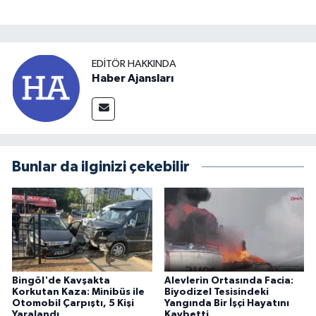
EDITÖR HAKKINDA
Haber Ajansları
Bunlar da ilginizi çekebilir
Bingöl'de Kavşakta
Alevlerin Ortasında Facia:
Korkutan Kaza: Minibüs ile
Biyodizel Tesisindeki
Otomobil Çarpıştı, 5 Kişi
Yangında Bir İşçi Hayatını
Yaralandı
Kaybetti