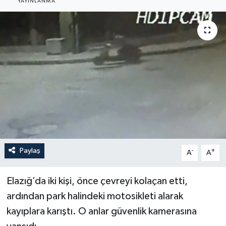
YAYINLANMA
YEREL
Paylaş
-
+
A
A
Elazığ’da iki kişi, önce çevreyi kolaçan etti,
ardından park halindeki motosikleti alarak
kayıplara karıştı. O anlar güvenlik kamerasına