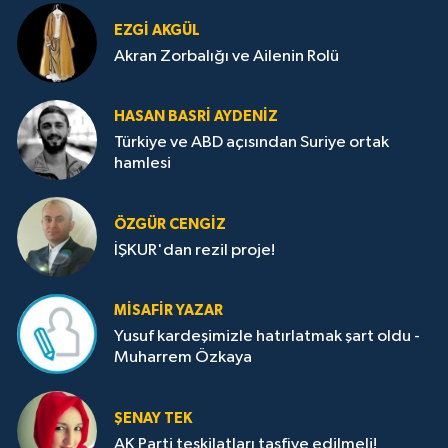
EZGI AKGÜL
Akran Zorbalığı ve Ailenin Rolü
HASAN BASRI AYDENIZ
Türkiye ve ABD açısından Suriye ortak
hamlesi
ÖZGÜR CENGIZ
İŞKUR'dan rezil proje!
MISAFIR YAZAR
Yusuf kardeşimizle hatırlatmak şart oldu -
Muharrem Özkaya
ŞENAY TEK
AK Parti teşkilatları tasfiye edilmeli!