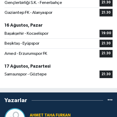
Gençlerbirliği S.K. - Fenerbahçe
21:30
Gaziantep FK - Alanyaspor
21:30
16 Ağustos, Pazar
Başakşehir - Kocaelispor
19:00
Beşiktaş - Eyüpspor
21:30
Amed - Erzurumspor FK
21:30
17 Ağustos, Pazartesi
Samsunspor - Göztepe
21:30
Yazarlar
AHMET TAHA FURKAN