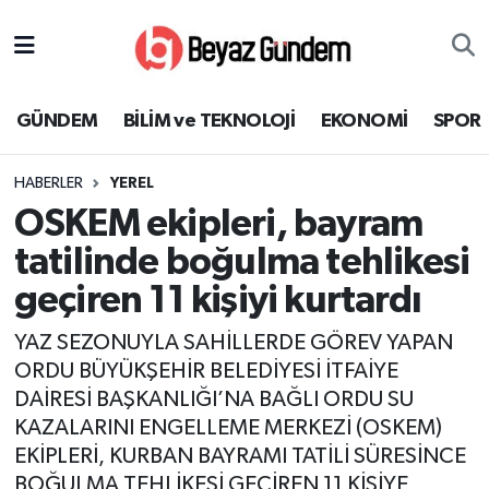
GÜNDEM
Hava Durumu
GÜNDEM
BİLİM ve TEKNOLOJİ
EKONOMİ
SPOR
BİLİM ve TEKNOLOJİ
Trafik Durumu
HABERLER
YEREL
EKONOMİ
Süper Lig Puan Durumu ve Fikstür
OSKEM ekipleri, bayram
SPOR
Tüm Manşetler
tatilinde boğulma tehlikesi
geçiren 11 kişiyi kurtardı
SAĞLIK
Son Dakika Haberleri
YAZ SEZONUYLA SAHİLLERDE GÖREV YAPAN
EĞİTİM
Haber Arşivi
ORDU BÜYÜKŞEHİR BELEDİYESİ İTFAİYE
DAİRESİ BAŞKANLIĞI’NA BAĞLI ORDU SU
KÜLTÜR SANAT
KAZALARINI ENGELLEME MERKEZİ (OSKEM)
EKİPLERİ, KURBAN BAYRAMI TATİLİ SÜRESİNCE
MAGAZİN
BOĞULMA TEHLİKESİ GEÇİREN 11 KİŞİYE