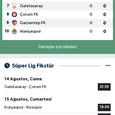
7
Galatasaray
0
0
8
Çorum FK
0
0
9
Gaziantep FK
0
0
10
Alanyaspor
0
0
Detaylar için tıklayın
Süper Lig Fikstür
14 Ağustos, Cuma
Galatasaray - Çorum FK
21:30
15 Ağustos, Cumartesi
Konyaspor - Rizespor
19:00