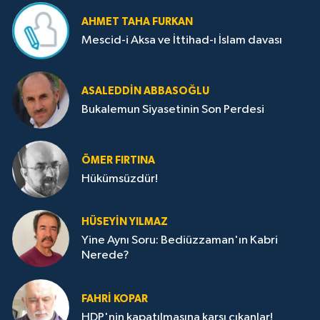
AHMET TAHA FURKAN
Mescid-i Aksa ve İttihad-ı İslam davası
ASALEDDIN ABBASOĞLU
Bukalemun Siyasetinin Son Perdesi
ÖMER FIRTINA
Hükümsüzdür!
HÜSEYIN YILMAZ
Yine Aynı Soru: Bediüzzaman'ın Kabri
Nerede?
FAHRI KOPAR
HDP'nin kapatılmasına karşı çıkanlar!