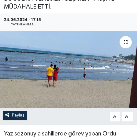
MÜDAHALE ETTİ.
YEREL
24.06.2024 - 17:15
YAYINLANMA
Paylaş
-
+
A
A
Yaz sezonuyla sahillerde görev yapan Ordu