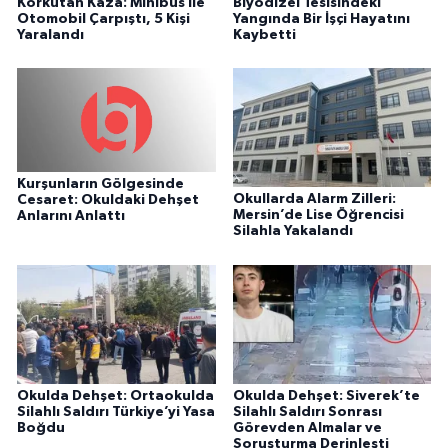
Korkutan Kaza: Minibüs ile
Biyodizel Tesisindeki
Otomobil Çarpıştı, 5 Kişi
Yangında Bir İşçi Hayatını
Yaralandı
Kaybetti
Kurşunların Gölgesinde
Okullarda Alarm Zilleri:
Cesaret: Okuldaki Dehşet
Mersin’de Lise Öğrencisi
Anlarını Anlattı
Silahla Yakalandı
Okulda Dehşet: Ortaokulda
Okulda Dehşet: Siverek’te
Silahlı Saldırı Türkiye’yi Yasa
Silahlı Saldırı Sonrası
Boğdu
Görevden Almalar ve
Soruşturma Derinleşti