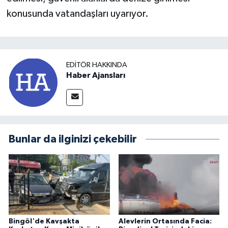
konusunda vatandaşları uyarıyor.
EDITÖR HAKKINDA
Haber Ajansları
Bunlar da ilginizi çekebilir
Bingöl'de Kavşakta
Alevlerin Ortasında Facia: