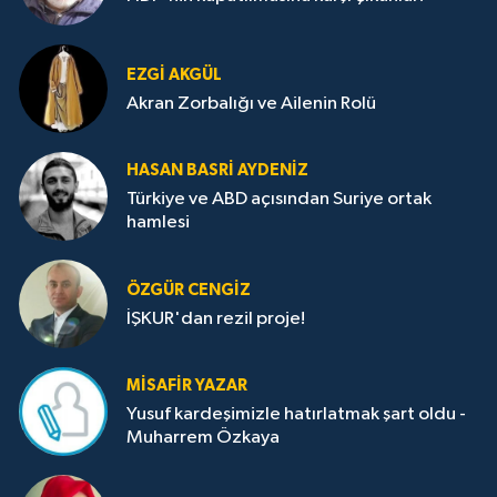
EZGI AKGÜL
Akran Zorbalığı ve Ailenin Rolü
HASAN BASRI AYDENIZ
Türkiye ve ABD açısından Suriye ortak
hamlesi
ÖZGÜR CENGIZ
İŞKUR'dan rezil proje!
MISAFIR YAZAR
Yusuf kardeşimizle hatırlatmak şart oldu -
Muharrem Özkaya