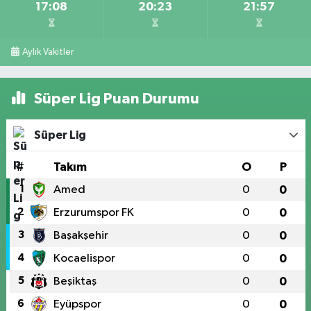
17:08
20:23
21:57
Aylık Vakitler
Süper Lig Puan Durumu
Süper Lig
#
Takım
O
P
1
Amed
0
0
2
Erzurumspor FK
0
0
3
Başakşehir
0
0
4
Kocaelispor
0
0
5
Beşiktaş
0
0
6
Eyüpspor
0
0