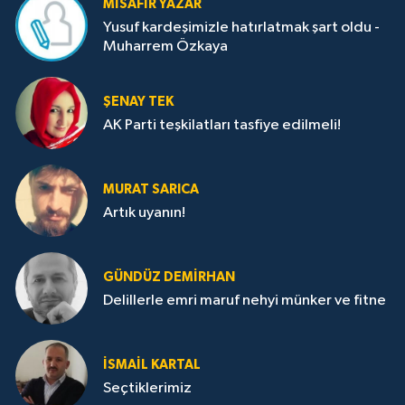
MISAFIR YAZAR
Yusuf kardeşimizle hatırlatmak şart oldu -
Muharrem Özkaya
ŞENAY TEK
AK Parti teşkilatları tasfiye edilmeli!
MURAT SARICA
Artık uyanın!
GÜNDÜZ DEMIRHAN
Delillerle emri maruf nehyi münker ve fitne
İSMAIL KARTAL
Seçtiklerimiz