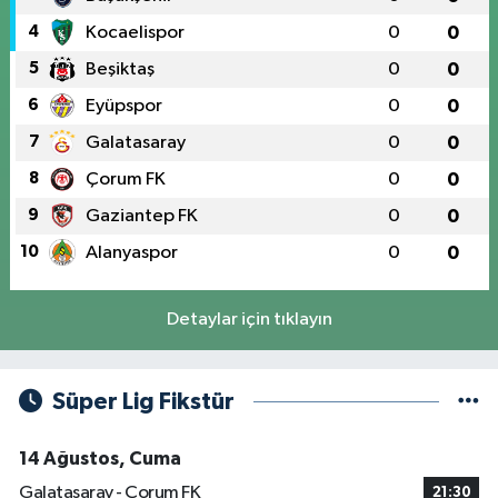
4
Kocaelispor
0
0
5
Beşiktaş
0
0
6
Eyüpspor
0
0
7
Galatasaray
0
0
8
Çorum FK
0
0
9
Gaziantep FK
0
0
10
Alanyaspor
0
0
Detaylar için tıklayın
Süper Lig Fikstür
14 Ağustos, Cuma
Galatasaray - Çorum FK
21:30