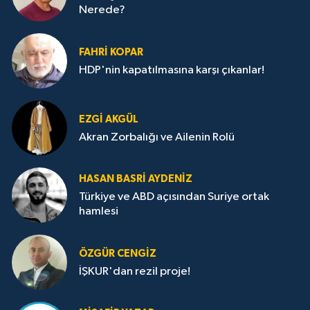
Nerede?
FAHRI KOPAR
HDP'nin kapatılmasına karşı çıkanlar!
EZGI AKGÜL
Akran Zorbalığı ve Ailenin Rolü
HASAN BASRI AYDENIZ
Türkiye ve ABD açısından Suriye ortak
hamlesi
ÖZGÜR CENGIZ
İŞKUR'dan rezil proje!