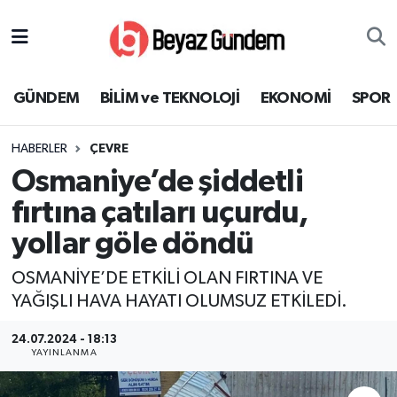
GÜNDEM
Hava Durumu
GÜNDEM
BİLİM ve TEKNOLOJİ
EKONOMİ
SPOR
BİLİM ve TEKNOLOJİ
Trafik Durumu
HABERLER
ÇEVRE
EKONOMİ
Süper Lig Puan Durumu ve Fikstür
Osmaniye’de şiddetli
SPOR
Tüm Manşetler
fırtına çatıları uçurdu,
yollar göle döndü
SAĞLIK
Son Dakika Haberleri
OSMANİYE’DE ETKİLİ OLAN FIRTINA VE
EĞİTİM
Haber Arşivi
YAĞIŞLI HAVA HAYATI OLUMSUZ ETKİLEDİ.
KÜLTÜR SANAT
24.07.2024 - 18:13
YAYINLANMA
MAGAZİN