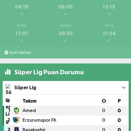
04:19
06:00
13:15
İKINDI
AKŞAM
YATSI
17:07
20:20
21:54
Aylık Vakitler
Süper Lig Puan Durumu
Süper Lig
#
Takım
O
P
1
Amed
0
0
2
Erzurumspor FK
0
0
3
Başakşehir
0
0