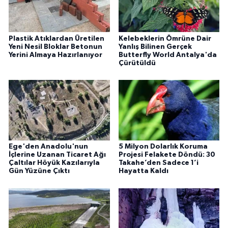
Plastik Atıklardan Üretilen
Kelebeklerin Ömrüne Dair
Yeni Nesil Bloklar Betonun
Yanlış Bilinen Gerçek
Yerini Almaya Hazırlanıyor
Butterfly World Antalya'da
Çürütüldü
Ege'den Anadolu'nun
5 Milyon Dolarlık Koruma
İçlerine Uzanan Ticaret Ağı
Projesi Felakete Döndü: 30
Çaltılar Höyük Kazılarıyla
Takahe’den Sadece 1’i
Gün Yüzüne Çıktı
Hayatta Kaldı