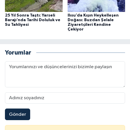
25 Yıl Sonra Taştı: Yarseli
Ilısu’da Kışın Heykelleşen
Barajı’nda Tarihi Doluluk ve
Doğası: Buzdan Şelale
Su Tahliyesi
Ziyaretçileri Kendine
Çekiyor
Yorumlar
Gönder