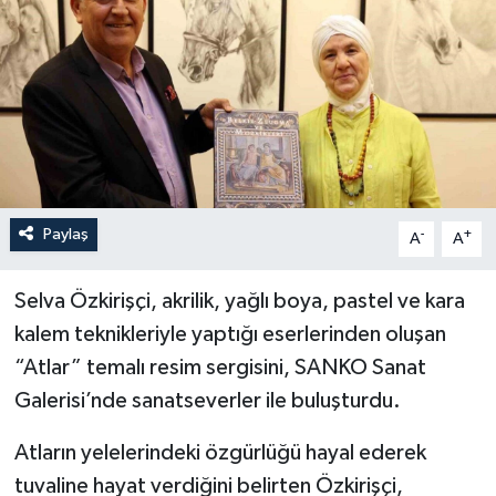
YEREL
Paylaş
-
+
A
A
Selva Özkirişçi, akrilik, yağlı boya, pastel ve kara
kalem teknikleriyle yaptığı eserlerinden oluşan
“Atlar” temalı resim sergisini, SANKO Sanat
Galerisi’nde sanatseverler ile buluşturdu.
Atların yelelerindeki özgürlüğü hayal ederek
tuvaline hayat verdiğini belirten Özkirişçi,