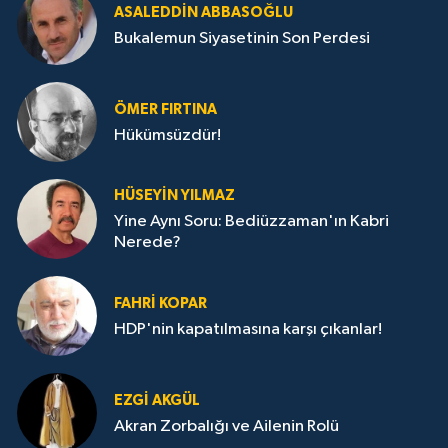
ASALEDDIN ABBASOĞLU
Bukalemun Siyasetinin Son Perdesi
ÖMER FIRTINA
Hükümsüzdür!
HÜSEYIN YILMAZ
Yine Aynı Soru: Bediüzzaman'ın Kabri
Nerede?
FAHRI KOPAR
HDP'nin kapatılmasına karşı çıkanlar!
EZGI AKGÜL
Akran Zorbalığı ve Ailenin Rolü