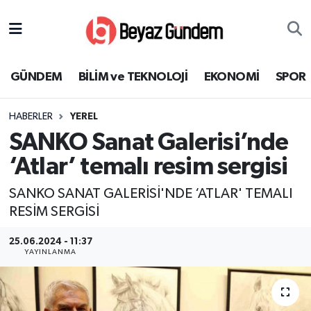
GÜNDEM
Hava Durumu
GÜNDEM
BİLİM ve TEKNOLOJİ
EKONOMİ
SPOR
BİLİM ve TEKNOLOJİ
Trafik Durumu
HABERLER
YEREL
EKONOMİ
Süper Lig Puan Durumu ve Fikstür
SANKO Sanat Galerisi’nde
SPOR
Tüm Manşetler
‘Atlar’ temalı resim sergisi
SANKO SANAT GALERİSİ'NDE ‘ATLAR' TEMALI
SAĞLIK
Son Dakika Haberleri
RESİM SERGİSİ
EĞİTİM
Haber Arşivi
25.06.2024 - 11:37
YAYINLANMA
KÜLTÜR SANAT
MAGAZİN