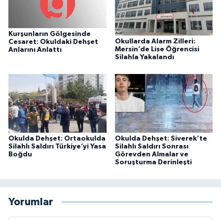
Kurşunların Gölgesinde
Okullarda Alarm Zilleri:
Cesaret: Okuldaki Dehşet
Mersin’de Lise Öğrencisi
Anlarını Anlattı
Silahla Yakalandı
Okulda Dehşet: Ortaokulda
Okulda Dehşet: Siverek’te
Silahlı Saldırı Türkiye’yi Yasa
Silahlı Saldırı Sonrası
Boğdu
Görevden Almalar ve
Soruşturma Derinleşti
Yorumlar