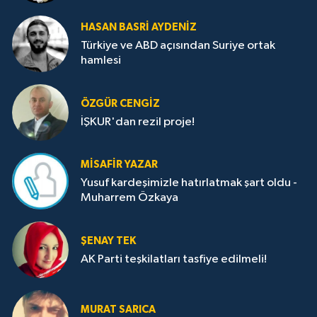
HASAN BASRI AYDENIZ
Türkiye ve ABD açısından Suriye ortak
hamlesi
ÖZGÜR CENGIZ
İŞKUR'dan rezil proje!
MISAFIR YAZAR
Yusuf kardeşimizle hatırlatmak şart oldu -
Muharrem Özkaya
ŞENAY TEK
AK Parti teşkilatları tasfiye edilmeli!
MURAT SARICA