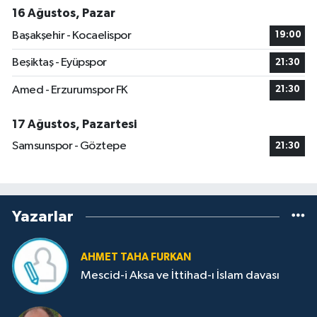
16 Ağustos, Pazar
Başakşehir - Kocaelispor
19:00
Beşiktaş - Eyüpspor
21:30
Amed - Erzurumspor FK
21:30
17 Ağustos, Pazartesi
Samsunspor - Göztepe
21:30
Yazarlar
AHMET TAHA FURKAN
Mescid-i Aksa ve İttihad-ı İslam davası