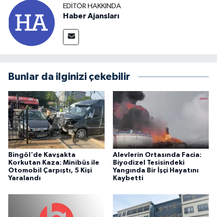
EDITÖR HAKKINDA
Haber Ajansları
Bunlar da ilginizi çekebilir
Bingöl'de Kavşakta
Alevlerin Ortasında Facia:
Korkutan Kaza: Minibüs ile
Biyodizel Tesisindeki
Otomobil Çarpıştı, 5 Kişi
Yangında Bir İşçi Hayatını
Yaralandı
Kaybetti