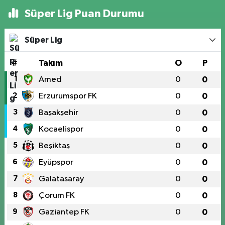
Süper Lig Puan Durumu
Süper Lig
#
Takım
O
P
1
Amed
0
0
2
Erzurumspor FK
0
0
3
Başakşehir
0
0
4
Kocaelispor
0
0
5
Beşiktaş
0
0
6
Eyüpspor
0
0
7
Galatasaray
0
0
8
Çorum FK
0
0
9
Gaziantep FK
0
0