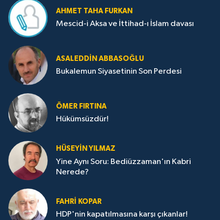
AHMET TAHA FURKAN
Mescid-i Aksa ve İttihad-ı İslam davası
ASALEDDIN ABBASOĞLU
Bukalemun Siyasetinin Son Perdesi
ÖMER FIRTINA
Hükümsüzdür!
HÜSEYIN YILMAZ
Yine Aynı Soru: Bediüzzaman'ın Kabri
Nerede?
FAHRI KOPAR
HDP'nin kapatılmasına karşı çıkanlar!