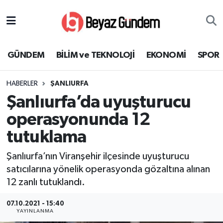
GÜNDEM
Hava Durumu
GÜNDEM
BİLİM ve TEKNOLOJİ
EKONOMİ
SPOR
BİLİM ve TEKNOLOJİ
Trafik Durumu
HABERLER
ŞANLIURFA
EKONOMİ
Süper Lig Puan Durumu ve Fikstür
Şanlıurfa’da uyuşturucu
SPOR
Tüm Manşetler
operasyonunda 12
tutuklama
SAĞLIK
Son Dakika Haberleri
Şanlıurfa’nın Viranşehir ilçesinde uyuşturucu
EĞİTİM
Haber Arşivi
satıcılarına yönelik operasyonda gözaltına alınan
12 zanlı tutuklandı.
KÜLTÜR SANAT
07.10.2021 - 15:40
YAYINLANMA
MAGAZİN