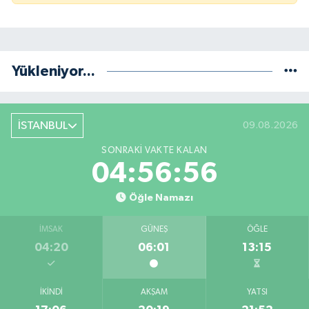
Yükleniyor...
İSTANBUL
09.08.2026
SONRAKI VAKTE KALAN
04:56:55
Öğle Namazı
İMSAK
GÜNEŞ
ÖĞLE
04:20
06:01
13:15
İKINDI
AKŞAM
YATSI