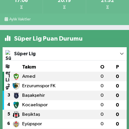
17:06
20:19
21:52
Aylık Vakitler
Süper Lig Puan Durumu
Süper Lig
#
Takım
O
P
1
Amed
0
0
2
Erzurumspor FK
0
0
3
Başakşehir
0
0
4
Kocaelispor
0
0
5
Beşiktaş
0
0
6
Eyüpspor
0
0