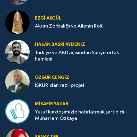
EZGI AKGÜL
Akran Zorbalığı ve Ailenin Rolü
HASAN BASRI AYDENIZ
Türkiye ve ABD açısından Suriye ortak
hamlesi
ÖZGÜR CENGIZ
İŞKUR'dan rezil proje!
MISAFIR YAZAR
Yusuf kardeşimizle hatırlatmak şart oldu -
Muharrem Özkaya
ŞENAY TEK