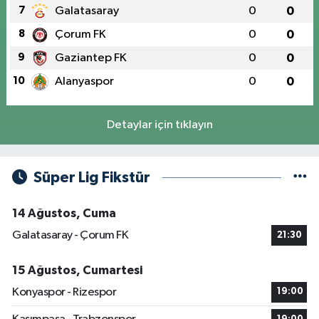
7
Galatasaray
0
0
8
Çorum FK
0
0
9
Gaziantep FK
0
0
10
Alanyaspor
0
0
Detaylar için tıklayın
Süper Lig Fikstür
14 Ağustos, Cuma
Galatasaray - Çorum FK
21:30
15 Ağustos, Cumartesi
Konyaspor - Rizespor
19:00