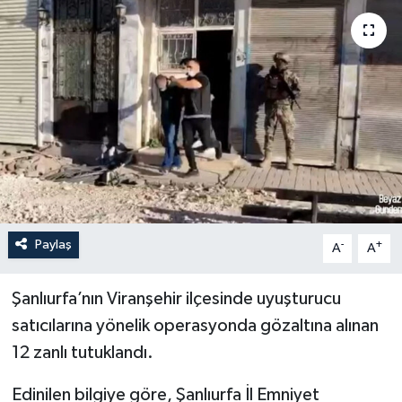
YEREL
Paylaş
-
+
A
A
Şanlıurfa’nın Viranşehir ilçesinde uyuşturucu
satıcılarına yönelik operasyonda gözaltına alınan
12 zanlı tutuklandı.
Edinilen bilgiye göre, Şanlıurfa İl Emniyet