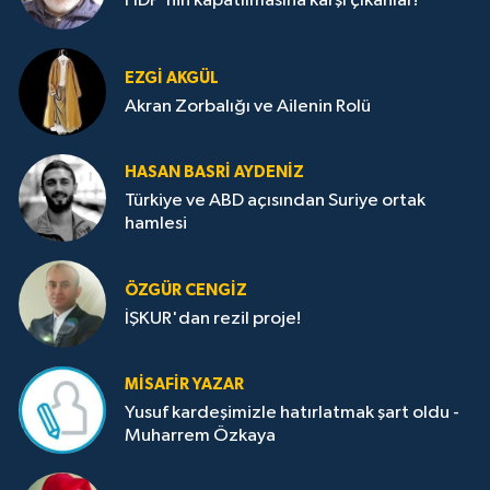
HDP'nin kapatılmasına karşı çıkanlar!
EZGI AKGÜL
Akran Zorbalığı ve Ailenin Rolü
HASAN BASRI AYDENIZ
Türkiye ve ABD açısından Suriye ortak
hamlesi
ÖZGÜR CENGIZ
İŞKUR'dan rezil proje!
MISAFIR YAZAR
Yusuf kardeşimizle hatırlatmak şart oldu -
Muharrem Özkaya