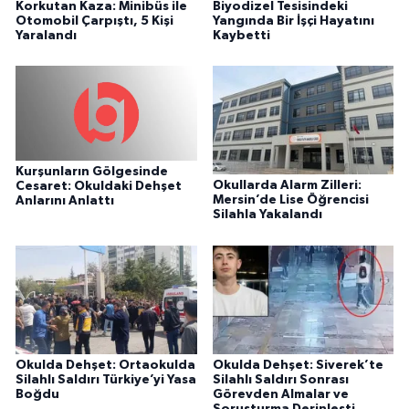
Korkutan Kaza: Minibüs ile
Biyodizel Tesisindeki
Otomobil Çarpıştı, 5 Kişi
Yangında Bir İşçi Hayatını
Yaralandı
Kaybetti
Kurşunların Gölgesinde
Okullarda Alarm Zilleri:
Cesaret: Okuldaki Dehşet
Mersin’de Lise Öğrencisi
Anlarını Anlattı
Silahla Yakalandı
Okulda Dehşet: Ortaokulda
Okulda Dehşet: Siverek’te
Silahlı Saldırı Türkiye’yi Yasa
Silahlı Saldırı Sonrası
Boğdu
Görevden Almalar ve