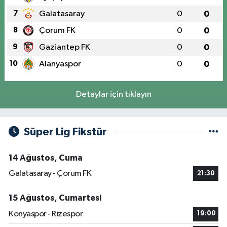
7
Galatasaray
0
0
8
Çorum FK
0
0
9
Gaziantep FK
0
0
10
Alanyaspor
0
0
Detaylar için tıklayın
Süper Lig Fikstür
14 Ağustos, Cuma
Galatasaray - Çorum FK
21:30
15 Ağustos, Cumartesi
Konyaspor - Rizespor
19:00