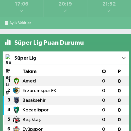
17:06
20:19
21:52
Aylık Vakitler
Süper Lig Puan Durumu
Süper Lig
#
Takım
O
P
1
Amed
0
0
2
Erzurumspor FK
0
0
3
Başakşehir
0
0
4
Kocaelispor
0
0
5
Beşiktaş
0
0
6
Eyüpspor
0
0