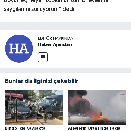
boyun eğmeyen toplumun tüm bireylerine
saygılarımı sunuyorum" dedi.
EDITÖR HAKKINDA
Haber Ajansları
Bunlar da ilginizi çekebilir
Bingöl'de Kavşakta
Alevlerin Ortasında Facia: