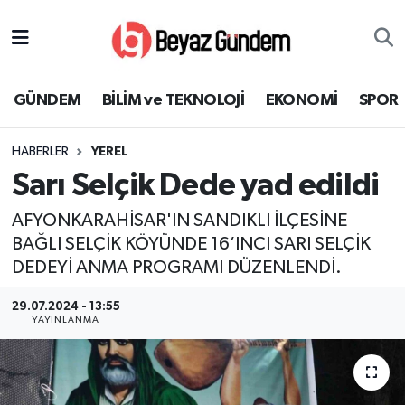
GÜNDEM
Hava Durumu
GÜNDEM
BİLİM ve TEKNOLOJİ
EKONOMİ
SPOR
BİLİM ve TEKNOLOJİ
Trafik Durumu
HABERLER
YEREL
EKONOMİ
Süper Lig Puan Durumu ve Fikstür
Sarı Selçik Dede yad edildi
SPOR
Tüm Manşetler
AFYONKARAHİSAR'IN SANDIKLI İLÇESİNE
BAĞLI SELÇİK KÖYÜNDE 16’INCI SARI SELÇİK
SAĞLIK
Son Dakika Haberleri
DEDEYİ ANMA PROGRAMI DÜZENLENDİ.
EĞİTİM
Haber Arşivi
29.07.2024 - 13:55
YAYINLANMA
KÜLTÜR SANAT
MAGAZİN