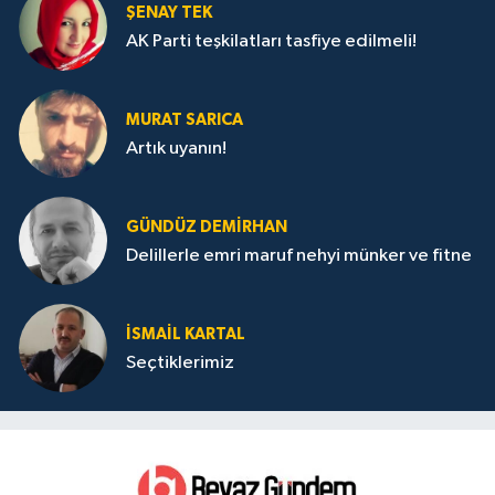
ŞENAY TEK
AK Parti teşkilatları tasfiye edilmeli!
MURAT SARICA
Artık uyanın!
GÜNDÜZ DEMIRHAN
Delillerle emri maruf nehyi münker ve fitne
İSMAIL KARTAL
Seçtiklerimiz