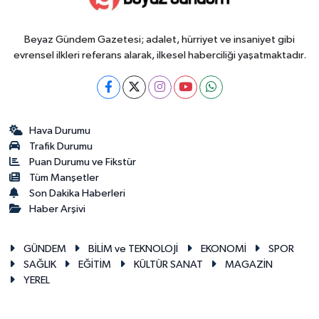
Beyaz Gündem Gazetesi; adalet, hürriyet ve insaniyet gibi
evrensel ilkleri referans alarak, ilkesel haberciliği yaşatmaktadır.
Hava Durumu
Trafik Durumu
Puan Durumu ve Fikstür
Tüm Manşetler
Son Dakika Haberleri
Haber Arşivi
GÜNDEM
BİLİM ve TEKNOLOJİ
EKONOMİ
SPOR
SAĞLIK
EĞİTİM
KÜLTÜR SANAT
MAGAZİN
YEREL