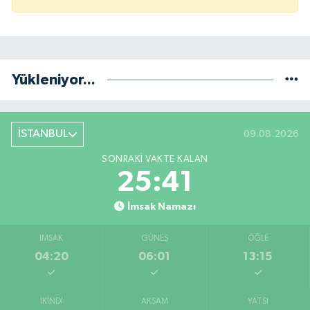
Yükleniyor...
İSTANBUL
09.08.2026
SONRAKI VAKTE KALAN
25:41
İmsak Namazı
İMSAK
GÜNEŞ
ÖĞLE
04:20
06:01
13:15
İKINDI
AKŞAM
YATSI