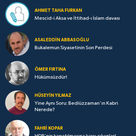
AHMET TAHA FURKAN
Mescid-i Aksa ve İttihad-ı İslam davası
ASALEDDIN ABBASOĞLU
Bukalemun Siyasetinin Son Perdesi
ÖMER FIRTINA
Hükümsüzdür!
HÜSEYIN YILMAZ
Yine Aynı Soru: Bediüzzaman'ın Kabri
Nerede?
FAHRI KOPAR