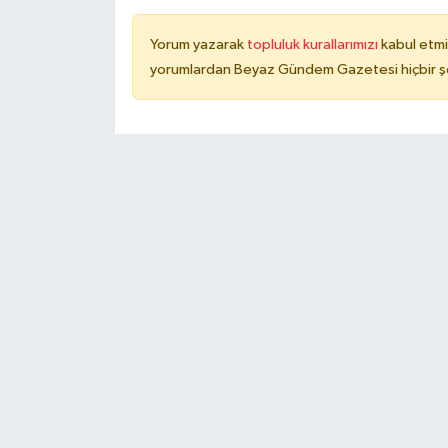
Yorum yazarak
topluluk kurallarımızı
kabul etmi
yorumlardan Beyaz Gündem Gazetesi hiçbir şe