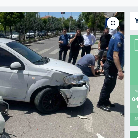
Y
İM
04