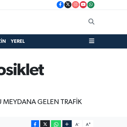
İN
YEREL
osiklet
U MEYDANA GELEN TRAFİK
-
+
A
A