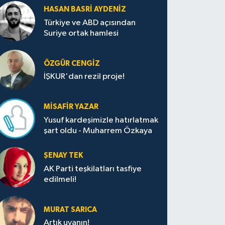
HASAN BASRI AYDENIZ
Türkiye ve ABD açısından
Suriye ortak hamlesi
ÖZGÜR CENGIZ
İŞKUR'dan rezil proje!
MISAFIR YAZAR
Yusuf kardeşimizle hatırlatmak
şart oldu - Muharrem Özkaya
ŞENAY TEK
AK Parti teşkilatları tasfiye
edilmeli!
MURAT SARICA
Artık uyanın!