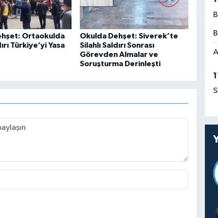
B
B
hşet: Ortaokulda
Okulda Dehşet: Siverek’te
dırı Türkiye’yi Yasa
Silahlı Saldırı Sonrası
A
Görevden Almalar ve
Soruşturma Derinleşti
1
S