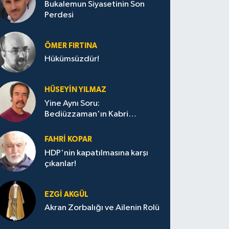
Bukalemun Siyasetinin Son
Perdesi
ÖMER FIRTINA
Hükümsüzdür!
HÜSEYIN YILMAZ
Yine Aynı Soru:
Bediüzzaman'ın Kabri
Nerede?
FAHRI KOPAR
HDP'nin kapatılmasına karşı
çıkanlar!
EZGI AKGÜL
Akran Zorbalığı ve Ailenin Rolü