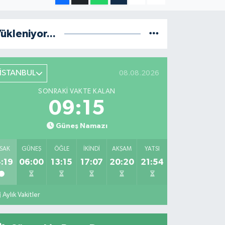
ükleniyor...
İSTANBUL
08.08.2026
SONRAKI VAKTE KALAN
09:14
Güneş Namazı
SAK
GÜNEŞ
ÖĞLE
İKINDI
AKŞAM
YATSI
:19
06:00
13:15
17:07
20:20
21:54
Aylık Vakitler