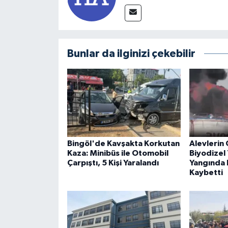
Bunlar da ilginizi çekebilir
Bingöl'de Kavşakta Korkutan
Alevlerin 
Kaza: Minibüs ile Otomobil
Biyodizel 
Çarpıştı, 5 Kişi Yaralandı
Yangında B
Kaybetti