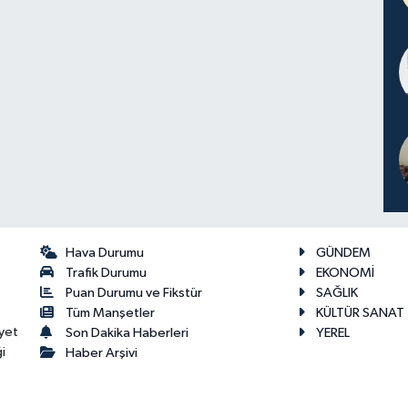
Hava Durumu
GÜNDEM
Trafik Durumu
EKONOMİ
Puan Durumu ve Fikstür
SAĞLIK
Tüm Manşetler
KÜLTÜR SANAT
yet
Son Dakika Haberleri
YEREL
i
Haber Arşivi