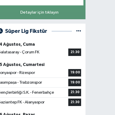
Detaylar için tıklayın
Süper Lig Fikstür
4 Ağustos, Cuma
alatasaray - Çorum FK
21:30
5 Ağustos, Cumartesi
onyaspor - Rizespor
19:00
asımpaşa - Trabzonspor
19:00
ençlerbirliği S.K. - Fenerbahçe
21:30
aziantep FK - Alanyaspor
21:30
6 Ağustos, Pazar