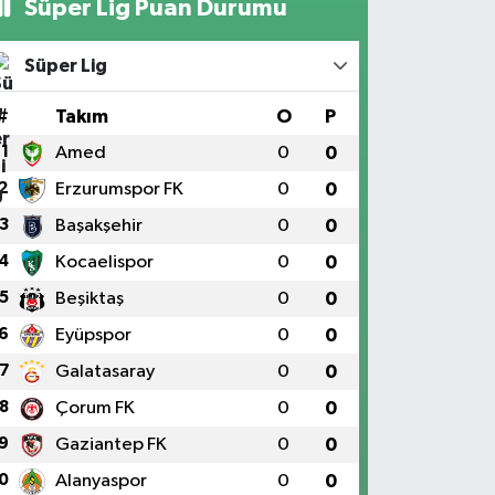
Süper Lig Puan Durumu
Süper Lig
#
Takım
O
P
1
Amed
0
0
2
Erzurumspor FK
0
0
3
Başakşehir
0
0
4
Kocaelispor
0
0
5
Beşiktaş
0
0
6
Eyüpspor
0
0
7
Galatasaray
0
0
8
Çorum FK
0
0
9
Gaziantep FK
0
0
0
Alanyaspor
0
0