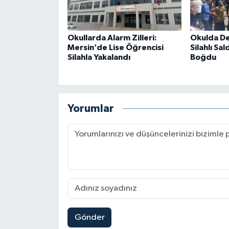
Okullarda Alarm Zilleri:
Okulda De
Mersin’de Lise Öğrencisi
Silahlı Sal
Silahla Yakalandı
Boğdu
Yorumlar
Gönder