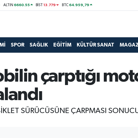
6660.55
13.779
64.959,79
ALTIN
BİST
BTC
Mİ
SPOR
SAĞLIK
EĞİTİM
KÜLTÜR SANAT
MAGAZ
obilin çarptığı mot
alandı
SİKLET SÜRÜCÜSÜNE ÇARPMASI SONUC