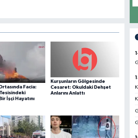
1
G
1
Kurşunların Gölgesinde
Ortasında Facia:
K
Cesaret: Okuldaki Dehşet
Tesisindeki
Anlarını Anlattı
ir İşçi Hayatını
K
G
G
1