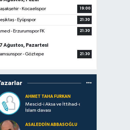
aşakşehir - Kocaelispor
19:00
eşiktaş - Eyüpspor
21:30
med - Erzurumspor FK
21:30
7 Ağustos, Pazartesi
amsunspor - Göztepe
21:30
Yazarlar
AHMET TAHA FURKAN
Mescid-i Aksa ve İttihad-ı
İslam davası
ASALEDDIN ABBASOĞLU