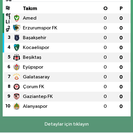
#
Takım
O
P
1
Amed
0
0
2
Erzurumspor FK
0
0
3
Başakşehir
0
0
4
Kocaelispor
0
0
5
Beşiktaş
0
0
6
Eyüpspor
0
0
7
Galatasaray
0
0
8
Çorum FK
0
0
9
Gaziantep FK
0
0
10
Alanyaspor
0
0
Detaylar için tıklayın