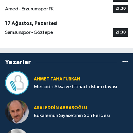
Amed - Erzurumspor FK
21:30
17 Ağustos, Pazartesi
Samsunspor - Göztepe
21:30
Yazarlar
AHMET TAHA FURKAN
Mescid-i Aksa ve İttihad-ı İslam davası
ASALEDDIN ABBASOĞLU
Bukalemun Siyasetinin Son Perdesi