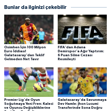
Bunlar da ilginizi çekebilir
Osimhen İçin 100 Milyon
FIFA'dan Adana
Euro İddiası!
Demirspor'a Ağır Yaptırım:
Galatasaray'dan Teklif
6 Puan Silme Cezası
Gelmeden Net Tavır
Resmileşti
Premier Lig'de Oyun
Galatasaray'da Savunmaya
Soğutmaya Yeni Fren: Kaleci
Dev Hamle: Jhon Lucumi
ve Oyuncu Değişikliklerine
Transferinde Sona Doğru