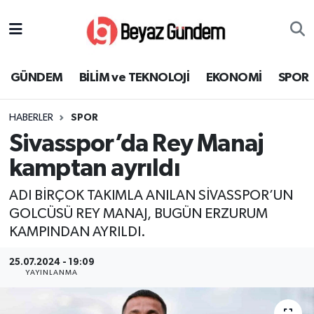
GÜNDEM
Hava Durumu
GÜNDEM
BİLİM ve TEKNOLOJİ
EKONOMİ
SPOR
BİLİM ve TEKNOLOJİ
Trafik Durumu
HABERLER
SPOR
EKONOMİ
Süper Lig Puan Durumu ve Fikstür
Sivasspor’da Rey Manaj
SPOR
Tüm Manşetler
kamptan ayrıldı
ADI BİRÇOK TAKIMLA ANILAN SİVASSPOR’UN
SAĞLIK
Son Dakika Haberleri
GOLCÜSÜ REY MANAJ, BUGÜN ERZURUM
KAMPINDAN AYRILDI.
EĞİTİM
Haber Arşivi
25.07.2024 - 19:09
KÜLTÜR SANAT
YAYINLANMA
MAGAZİN