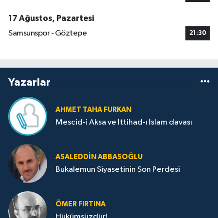
17 Ağustos, Pazartesi
Samsunspor - Göztepe
21:30
Yazarlar
AHMET TAHA FURKAN
Mescid-i Aksa ve İttihad-ı İslam davası
ASALEDDIN ABBASOĞLU
Bukalemun Siyasetinin Son Perdesi
ÖMER FIRTINA
Hükümsüzdür!