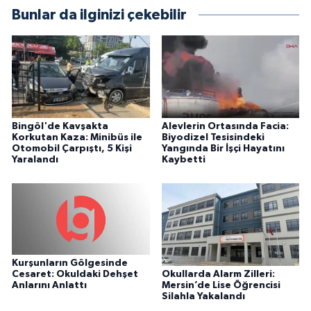
Bunlar da ilginizi çekebilir
Bingöl'de Kavşakta
Alevlerin Ortasında Facia:
Korkutan Kaza: Minibüs ile
Biyodizel Tesisindeki
Otomobil Çarpıştı, 5 Kişi
Yangında Bir İşçi Hayatını
Yaralandı
Kaybetti
Kurşunların Gölgesinde
Okullarda Alarm Zilleri:
Cesaret: Okuldaki Dehşet
Mersin’de Lise Öğrencisi
Anlarını Anlattı
Silahla Yakalandı