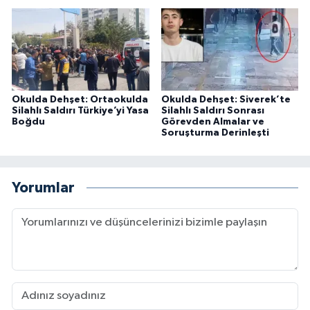
Okulda Dehşet: Ortaokulda
Okulda Dehşet: Siverek’te
Silahlı Saldırı Türkiye’yi Yasa
Silahlı Saldırı Sonrası
Boğdu
Görevden Almalar ve
Soruşturma Derinleşti
Yorumlar