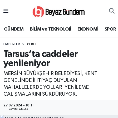
GÜNDEM
Hava Durumu
GÜNDEM
BİLİM ve TEKNOLOJİ
EKONOMİ
SPOR
BİLİM ve TEKNOLOJİ
Trafik Durumu
HABERLER
YEREL
EKONOMİ
Süper Lig Puan Durumu ve Fikstür
Tarsus’ta caddeler
SPOR
Tüm Manşetler
yenileniyor
MERSİN BÜYÜKŞEHİR BELEDİYESİ, KENT
SAĞLIK
Son Dakika Haberleri
GENELİNDE İHTİYAÇ DUYULAN
MAHALLELERDE YOLLARI YENİLEME
EĞİTİM
Haber Arşivi
ÇALIŞMALARINI SÜRDÜRÜYOR.
KÜLTÜR SANAT
27.07.2024 - 10:11
YAYINLANMA
MAGAZİN