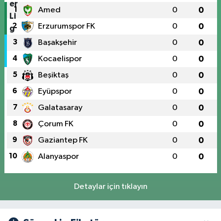
1
Amed
0
0
2
Erzurumspor FK
0
0
3
Başakşehir
0
0
4
Kocaelispor
0
0
5
Beşiktaş
0
0
6
Eyüpspor
0
0
7
Galatasaray
0
0
8
Çorum FK
0
0
9
Gaziantep FK
0
0
10
Alanyaspor
0
0
Detaylar için tıklayın