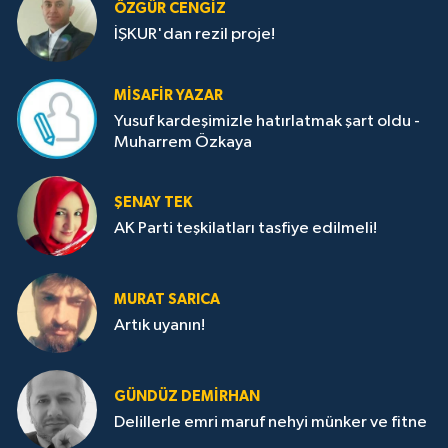
ÖZGÜR CENGIZ
İŞKUR'dan rezil proje!
MISAFIR YAZAR
Yusuf kardeşimizle hatırlatmak şart oldu -
Muharrem Özkaya
ŞENAY TEK
AK Parti teşkilatları tasfiye edilmeli!
MURAT SARICA
Artık uyanın!
GÜNDÜZ DEMIRHAN
Delillerle emri maruf nehyi münker ve fitne