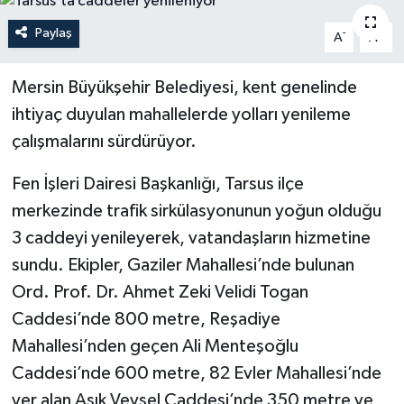
YEREL
Paylaş
-
+
A
A
Mersin Büyükşehir Belediyesi, kent genelinde
ihtiyaç duyulan mahallelerde yolları yenileme
çalışmalarını sürdürüyor.
Fen İşleri Dairesi Başkanlığı, Tarsus ilçe
merkezinde trafik sirkülasyonunun yoğun olduğu
3 caddeyi yenileyerek, vatandaşların hizmetine
sundu. Ekipler, Gaziler Mahallesi’nde bulunan
Ord. Prof. Dr. Ahmet Zeki Velidi Togan
Caddesi’nde 800 metre, Reşadiye
Mahallesi’nden geçen Ali Menteşoğlu
Caddesi’nde 600 metre, 82 Evler Mahallesi’nde
yer alan Aşık Veysel Caddesi’nde 350 metre ve