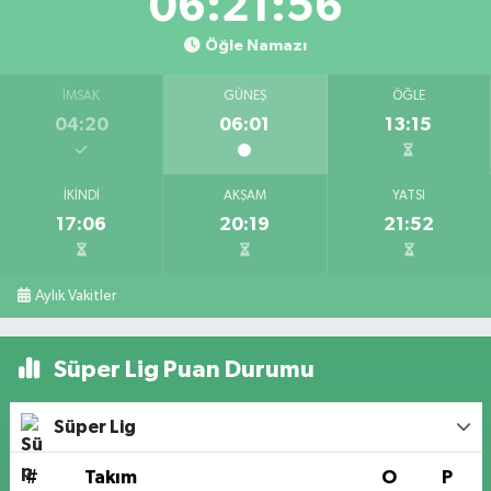
06:21:56
Öğle Namazı
İMSAK
GÜNEŞ
ÖĞLE
04:20
06:01
13:15
İKINDI
AKŞAM
YATSI
17:06
20:19
21:52
Aylık Vakitler
Süper Lig Puan Durumu
Süper Lig
#
Takım
O
P