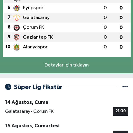
6
Eyüpspor
0
0
7
Galatasaray
0
0
8
Çorum FK
0
0
9
Gaziantep FK
0
0
10
Alanyaspor
0
0
Detaylar için tıklayın
Süper Lig Fikstür
14 Ağustos, Cuma
Galatasaray - Çorum FK
21:30
15 Ağustos, Cumartesi