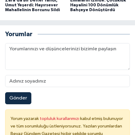
Zara’da Bir Defter Yandı,
Elmaların İzinde: Çocukluk
Umut Yeşerdi: Hayırsever
Hayalini 100 Dönümlük
Mahallelinin Borcunu Sildi
Bahçeye Dönüştürdü
Yorumlar
Gönder
Yorum yazarak
topluluk kurallarımızı
kabul etmiş bulunuyor
ve tüm sorumluluğu üstleniyorsunuz. Yazılan yorumlardan
Beyaz Gündem Gazetesi hiçbir şekilde sorumlu