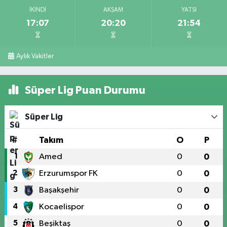
İKINDI
AKŞAM
YATSI
17:07
20:20
21:54
Aylık Vakitler
Süper Lig Puan Durumu
Süper Lig
#
Takım
O
P
1
Amed
0
0
2
Erzurumspor FK
0
0
3
Başakşehir
0
0
4
Kocaelispor
0
0
5
Beşiktaş
0
0