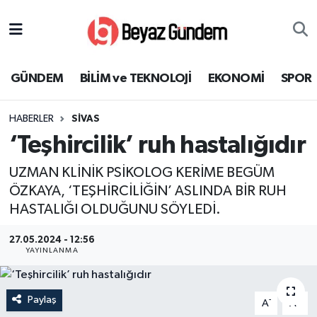
GÜNDEM
Hava Durumu
GÜNDEM
BİLİM ve TEKNOLOJİ
EKONOMİ
SPOR
BİLİM ve TEKNOLOJİ
Trafik Durumu
HABERLER
SİVAS
EKONOMİ
Süper Lig Puan Durumu ve Fikstür
‘Teşhircilik’ ruh hastalığıdır
SPOR
Tüm Manşetler
UZMAN KLİNİK PSİKOLOG KERİME BEGÜM
ÖZKAYA, ‘TEŞHİRCİLİĞİN’ ASLINDA BİR RUH
SAĞLIK
Son Dakika Haberleri
HASTALIĞI OLDUĞUNU SÖYLEDİ.
EĞİTİM
Haber Arşivi
27.05.2024 - 12:56
YAYINLANMA
KÜLTÜR SANAT
Paylaş
-
+
A
A
MAGAZİN