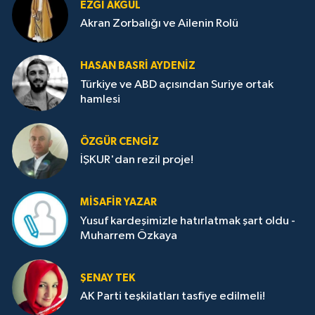
EZGI AKGÜL
Akran Zorbalığı ve Ailenin Rolü
HASAN BASRI AYDENIZ
Türkiye ve ABD açısından Suriye ortak
hamlesi
ÖZGÜR CENGIZ
İŞKUR'dan rezil proje!
MISAFIR YAZAR
Yusuf kardeşimizle hatırlatmak şart oldu -
Muharrem Özkaya
ŞENAY TEK
AK Parti teşkilatları tasfiye edilmeli!