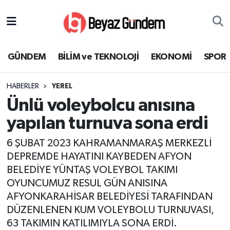
GÜNDEM
Hava Durumu
GÜNDEM
BİLİM ve TEKNOLOJİ
EKONOMİ
SPOR
BİLİM ve TEKNOLOJİ
Trafik Durumu
HABERLER
YEREL
EKONOMİ
Süper Lig Puan Durumu ve Fikstür
Ünlü voleybolcu anısına
SPOR
Tüm Manşetler
yapılan turnuva sona erdi
6 ŞUBAT 2023 KAHRAMANMARAŞ MERKEZLİ
SAĞLIK
Son Dakika Haberleri
DEPREMDE HAYATINI KAYBEDEN AFYON
BELEDİYE YÜNTAŞ VOLEYBOL TAKIMI
EĞİTİM
Haber Arşivi
OYUNCUMUZ RESUL GÜN ANISINA
KÜLTÜR SANAT
AFYONKARAHİSAR BELEDİYESİ TARAFINDAN
DÜZENLENEN KUM VOLEYBOLU TURNUVASI,
MAGAZİN
63 TAKIMIN KATILIMIYLA SONA ERDİ.