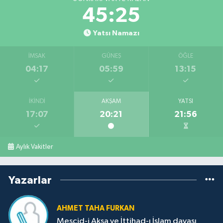
45:24
Yatsı Namazı
İMSAK
GÜNEŞ
ÖĞLE
04:17
05:59
13:15
İKINDI
AKŞAM
YATSI
17:07
20:21
21:56
Aylık Vakitler
Yazarlar
AHMET TAHA FURKAN
Mescid-i Aksa ve İttihad-ı İslam davası