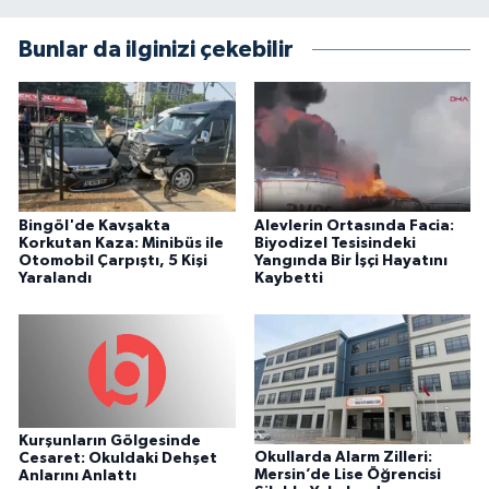
Bunlar da ilginizi çekebilir
Bingöl'de Kavşakta
Alevlerin Ortasında Facia:
Korkutan Kaza: Minibüs ile
Biyodizel Tesisindeki
Otomobil Çarpıştı, 5 Kişi
Yangında Bir İşçi Hayatını
Yaralandı
Kaybetti
Kurşunların Gölgesinde
Okullarda Alarm Zilleri:
Cesaret: Okuldaki Dehşet
Mersin’de Lise Öğrencisi
Anlarını Anlattı