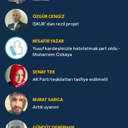
ÖZGÜR CENGIZ
İŞKUR'dan rezil proje!
MISAFIR YAZAR
Yusuf kardeşimizle hatırlatmak şart oldu -
Muharrem Özkaya
ŞENAY TEK
AK Parti teşkilatları tasfiye edilmeli!
MURAT SARICA
Artık uyanın!
GÜNDÜZ DEMIRHAN