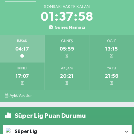
SONRAKI VAKTE KALAN
01:37:58
Güneş Namazı
İMSAK
GÜNEŞ
ÖĞLE
04:17
05:59
13:15
İKINDI
AKŞAM
YATSI
17:07
20:21
21:56
Aylık Vakitler
Süper Lig Puan Durumu
Süper Lig