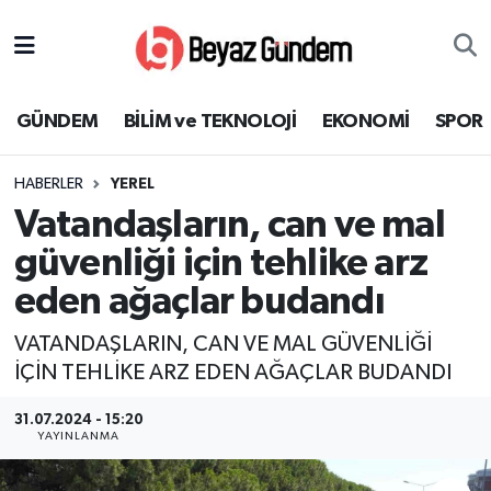
GÜNDEM
Hava Durumu
GÜNDEM
BİLİM ve TEKNOLOJİ
EKONOMİ
SPOR
BİLİM ve TEKNOLOJİ
Trafik Durumu
HABERLER
YEREL
EKONOMİ
Süper Lig Puan Durumu ve Fikstür
Vatandaşların, can ve mal
SPOR
Tüm Manşetler
güvenliği için tehlike arz
eden ağaçlar budandı
SAĞLIK
Son Dakika Haberleri
VATANDAŞLARIN, CAN VE MAL GÜVENLİĞİ
EĞİTİM
Haber Arşivi
İÇİN TEHLİKE ARZ EDEN AĞAÇLAR BUDANDI
KÜLTÜR SANAT
31.07.2024 - 15:20
YAYINLANMA
MAGAZİN