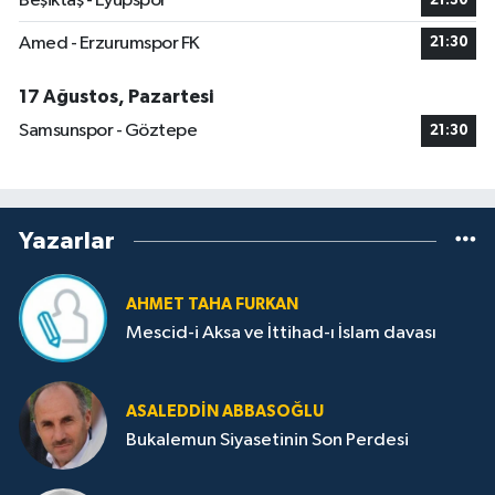
Beşiktaş - Eyüpspor
21:30
Amed - Erzurumspor FK
21:30
17 Ağustos, Pazartesi
Samsunspor - Göztepe
21:30
Yazarlar
AHMET TAHA FURKAN
Mescid-i Aksa ve İttihad-ı İslam davası
ASALEDDIN ABBASOĞLU
Bukalemun Siyasetinin Son Perdesi