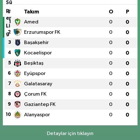
#
Takım
O
P
1
Amed
0
0
2
Erzurumspor FK
0
0
3
Başakşehir
0
0
4
Kocaelispor
0
0
5
Beşiktaş
0
0
6
Eyüpspor
0
0
7
Galatasaray
0
0
8
Çorum FK
0
0
9
Gaziantep FK
0
0
10
Alanyaspor
0
0
Detaylar için tıklayın