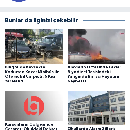
Bunlar da ilginizi çekebilir
Bingöl'de Kavşakta
Alevlerin Ortasında Facia:
Korkutan Kaza: Minibüs ile
Biyodizel Tesisindeki
Otomobil Çarpıştı, 5 Kişi
Yangında Bir İşçi Hayatını
Yaralandı
Kaybetti
Kurşunların Gölgesinde
Okullarda Alarm Zilleri:
Cesaret: Okuldaki Dehşet