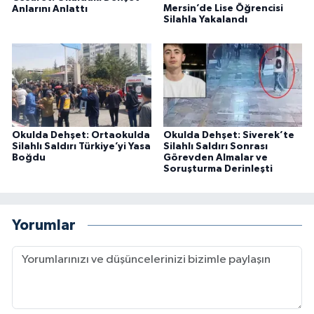
Mersin’de Lise Öğrencisi
Anlarını Anlattı
Silahla Yakalandı
Okulda Dehşet: Ortaokulda
Okulda Dehşet: Siverek’te
Silahlı Saldırı Türkiye’yi Yasa
Silahlı Saldırı Sonrası
Boğdu
Görevden Almalar ve
Soruşturma Derinleşti
Yorumlar