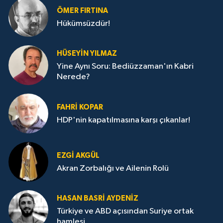
ÖMER FIRTINA
Hükümsüzdür!
HÜSEYIN YILMAZ
Yine Aynı Soru: Bediüzzaman'ın Kabri
Nerede?
FAHRI KOPAR
HDP'nin kapatılmasına karşı çıkanlar!
EZGI AKGÜL
Akran Zorbalığı ve Ailenin Rolü
HASAN BASRI AYDENIZ
Türkiye ve ABD açısından Suriye ortak
hamlesi