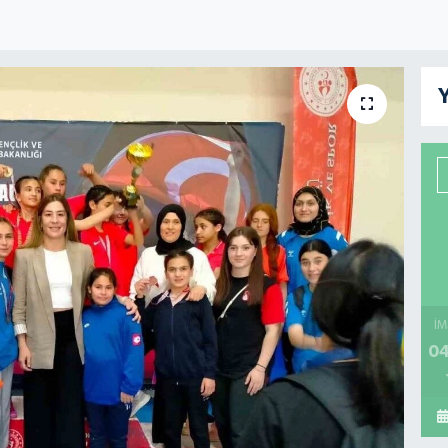
Y
İM
04