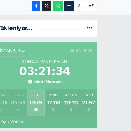
-
+
A
A
ükleniyor...
İSTANBUL
06.08.2026
SONRAKI VAKTE KALAN
03:21:33
İkindi Namazı
SAK
GÜNEŞ
ÖĞLE
İKINDI
AKŞAM
YATSI
:16
05:58
13:15
17:08
20:23
21:57
Aylık Vakitler