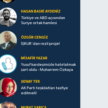
HASAN BASRI AYDENIZ
Türkiye ve ABD açısından
Suriye ortak hamlesi
ÖZGÜR CENGIZ
İŞKUR'dan rezil proje!
MISAFIR YAZAR
Yusuf kardeşimizle hatırlatmak
şart oldu - Muharrem Özkaya
ŞENAY TEK
AK Parti teşkilatları tasfiye
edilmeli!
MURAT SARICA