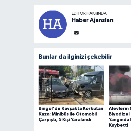
EDITÖR HAKKINDA
Haber Ajansları
Bunlar da ilginizi çekebilir
Bingöl'de Kavşakta Korkutan
Alevlerin 
Kaza: Minibüs ile Otomobil
Biyodizel 
Çarpıştı, 5 Kişi Yaralandı
Yangında B
Kaybetti