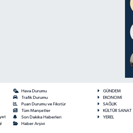
Hava Durumu
GÜNDEM
Trafik Durumu
EKONOMİ
Puan Durumu ve Fikstür
SAĞLIK
Tüm Manşetler
KÜLTÜR SANAT
yet
Son Dakika Haberleri
YEREL
i
Haber Arşivi