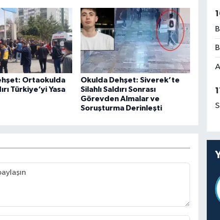
1
B
B
A
hşet: Ortaokulda
Okulda Dehşet: Siverek’te
dırı Türkiye’yi Yasa
Silahlı Saldırı Sonrası
1
Görevden Almalar ve
S
Soruşturma Derinleşti