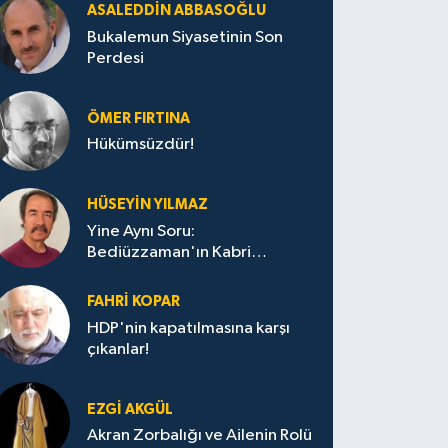
ASALEDDIN ABBASOĞLU
Bukalemun Siyasetinin Son
Perdesi
ÖMER FIRTINA
Hükümsüzdür!
HÜSEYIN YILMAZ
Yine Aynı Soru:
Bediüzzaman'ın Kabri
Nerede?
FAHRI KOPAR
HDP'nin kapatılmasına karşı
çıkanlar!
EZGI AKGÜL
Akran Zorbalığı ve Ailenin Rolü