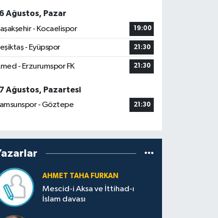
6 Ağustos, Pazar
aşakşehir - Kocaelispor
19:00
eşiktaş - Eyüpspor
21:30
med - Erzurumspor FK
21:30
7 Ağustos, Pazartesi
amsunspor - Göztepe
21:30
Yazarlar
AHMET TAHA FURKAN
Mescid-i Aksa ve İttihad-ı
İslam davası