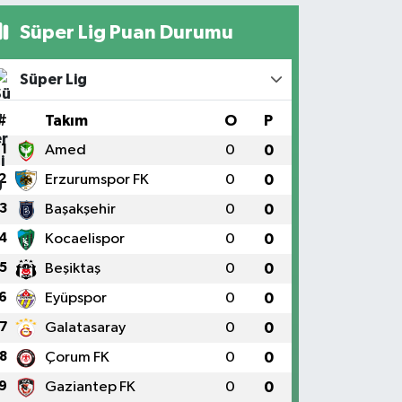
Süper Lig Puan Durumu
Süper Lig
#
Takım
O
P
1
Amed
0
0
2
Erzurumspor FK
0
0
3
Başakşehir
0
0
4
Kocaelispor
0
0
5
Beşiktaş
0
0
6
Eyüpspor
0
0
7
Galatasaray
0
0
8
Çorum FK
0
0
9
Gaziantep FK
0
0