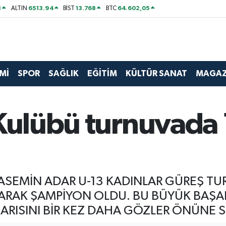
8
6513.94
13.768
64.602,05
ALTIN
BİST
BTC
Mİ
SPOR
SAĞLIK
EĞİTİM
KÜLTÜR SANAT
MAGAZ
 Kulübü turnuvada
ASEMİN ADAR U-13 KADINLAR GÜREŞ TU
RAK ŞAMPİYON OLDU. BU BÜYÜK BAŞARI
RISINI BİR KEZ DAHA GÖZLER ÖNÜNE S