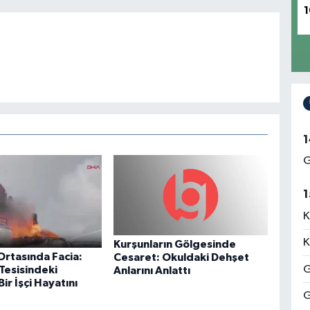
1
1
G
1
K
K
Kurşunların Gölgesinde
Ortasında Facia:
Cesaret: Okuldaki Dehşet
G
Tesisindeki
Anlarını Anlattı
ir İşçi Hayatını
G