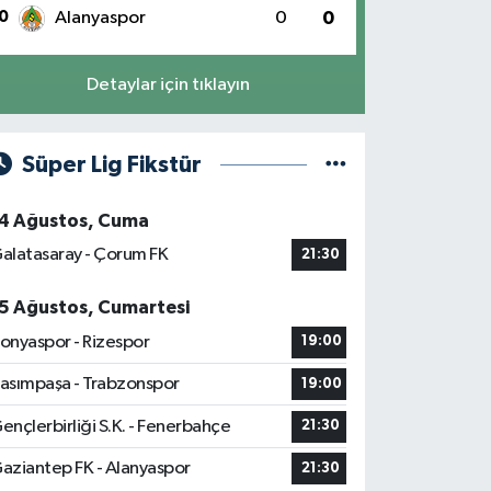
0
Alanyaspor
0
0
Detaylar için tıklayın
Süper Lig Fikstür
4 Ağustos, Cuma
alatasaray - Çorum FK
21:30
5 Ağustos, Cumartesi
onyaspor - Rizespor
19:00
asımpaşa - Trabzonspor
19:00
ençlerbirliği S.K. - Fenerbahçe
21:30
aziantep FK - Alanyaspor
21:30