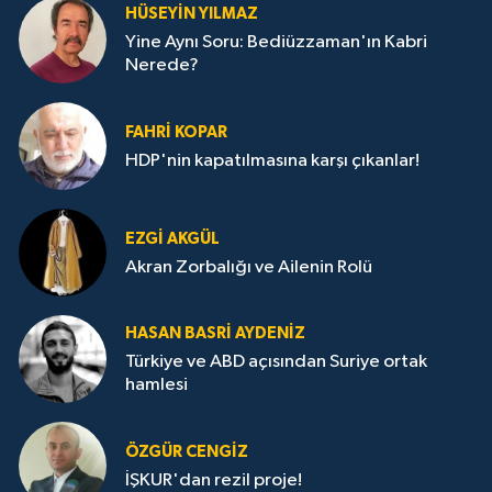
HÜSEYIN YILMAZ
Yine Aynı Soru: Bediüzzaman'ın Kabri
Nerede?
FAHRI KOPAR
HDP'nin kapatılmasına karşı çıkanlar!
EZGI AKGÜL
Akran Zorbalığı ve Ailenin Rolü
HASAN BASRI AYDENIZ
Türkiye ve ABD açısından Suriye ortak
hamlesi
ÖZGÜR CENGIZ
İŞKUR'dan rezil proje!