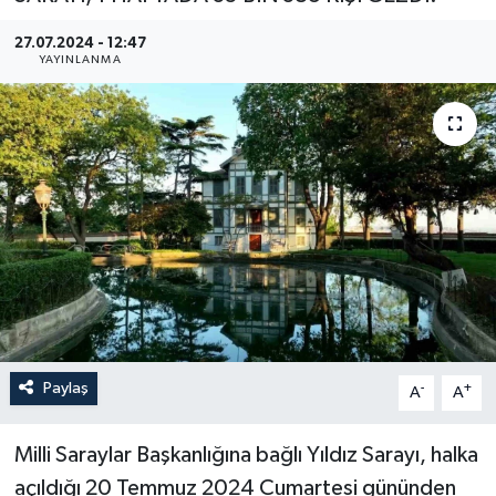
YEREL
27.07.2024 - 12:47
YAYINLANMA
Paylaş
-
+
A
A
Milli Saraylar Başkanlığına bağlı Yıldız Sarayı, halka
açıldığı 20 Temmuz 2024 Cumartesi gününden