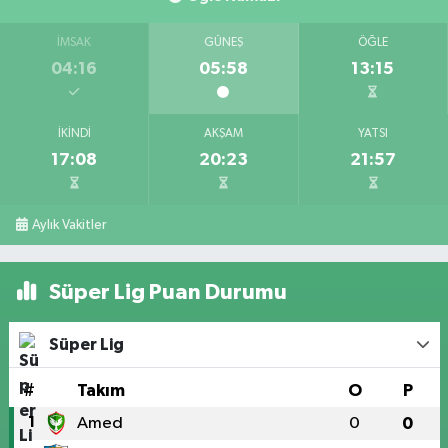
İMSAK
GÜNEŞ
ÖĞLE
04:16
05:58
13:15
İKINDI
AKŞAM
YATSI
17:08
20:23
21:57
Aylık Vakitler
Süper Lig Puan Durumu
Süper Lig
#
Takım
O
P
1
Amed
0
0