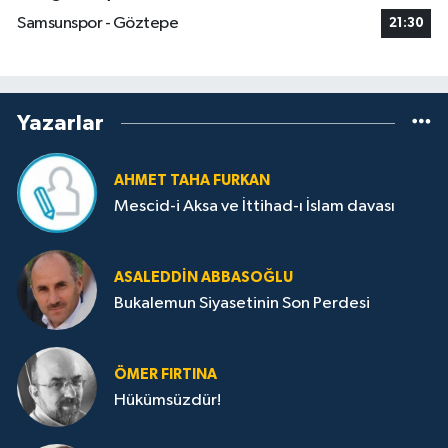
Samsunspor - Göztepe
21:30
Yazarlar
AHMET TAHA FURKAN
Mescid-i Aksa ve İttihad-ı İslam davası
ASALEDDIN ABBASOĞLU
Bukalemun Siyasetinin Son Perdesi
ÖMER FIRTINA
Hükümsüzdür!