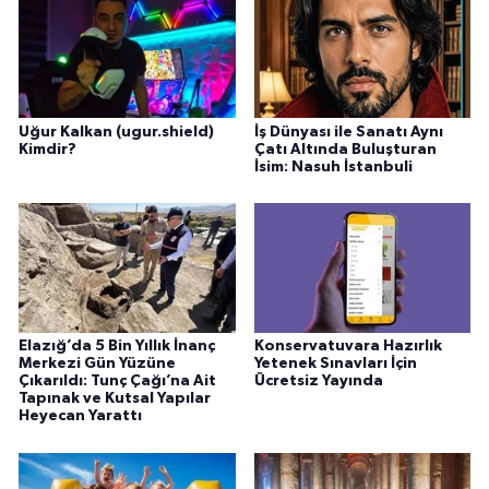
Uğur Kalkan (ugur.shield)
İş Dünyası ile Sanatı Aynı
Kimdir?
Çatı Altında Buluşturan
İsim: Nasuh İstanbuli
Elazığ’da 5 Bin Yıllık İnanç
Konservatuvara Hazırlık
Merkezi Gün Yüzüne
Yetenek Sınavları İçin
Çıkarıldı: Tunç Çağı’na Ait
Ücretsiz Yayında
Tapınak ve Kutsal Yapılar
Heyecan Yarattı