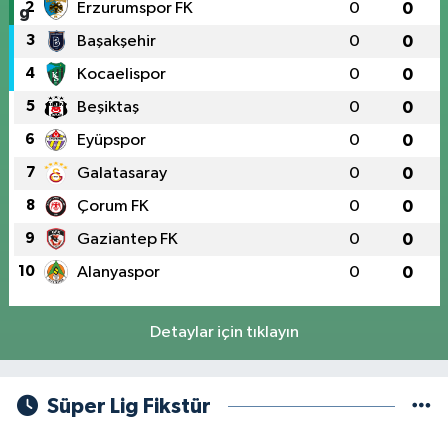
2
Erzurumspor FK
0
0
3
Başakşehir
0
0
4
Kocaelispor
0
0
5
Beşiktaş
0
0
6
Eyüpspor
0
0
7
Galatasaray
0
0
8
Çorum FK
0
0
9
Gaziantep FK
0
0
10
Alanyaspor
0
0
Detaylar için tıklayın
Süper Lig Fikstür