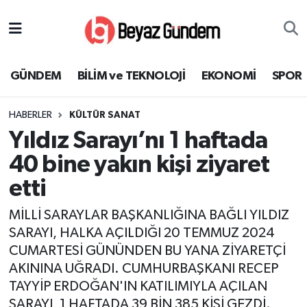
GÜNDEM
Hava Durumu
GÜNDEM
BİLİM ve TEKNOLOJİ
EKONOMİ
SPOR
BİLİM ve TEKNOLOJİ
Trafik Durumu
HABERLER
KÜLTÜR SANAT
EKONOMİ
Süper Lig Puan Durumu ve Fikstür
Yıldız Sarayı’nı 1 haftada
SPOR
Tüm Manşetler
40 bine yakın kişi ziyaret
etti
SAĞLIK
Son Dakika Haberleri
MİLLİ SARAYLAR BAŞKANLIĞINA BAĞLI YILDIZ
EĞİTİM
Haber Arşivi
SARAYI, HALKA AÇILDIĞI 20 TEMMUZ 2024
CUMARTESİ GÜNÜNDEN BU YANA ZİYARETÇİ
KÜLTÜR SANAT
AKININA UĞRADI. CUMHURBAŞKANI RECEP
TAYYİP ERDOĞAN'IN KATILIMIYLA AÇILAN
MAGAZİN
SARAYI, 1 HAFTADA 39 BİN 385 KİŞİ GEZDİ.