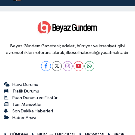
Beyaz Gündem Gazetesi; adalet, hürriyet ve insaniyet gibi
evrensel ilkleri referans alarak, ilkesel haberciliği yaşatmaktadır.
Hava Durumu
Trafik Durumu
Puan Durumu ve Fikstür
Tüm Manşetler
Son Dakika Haberleri
Haber Arşivi
GÜNDEM
BİLİM ve TEKNOLOJİ
EKONOMİ
SPOR