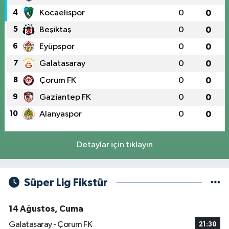
4
Kocaelispor
0
0
5
Beşiktaş
0
0
6
Eyüpspor
0
0
7
Galatasaray
0
0
8
Çorum FK
0
0
9
Gaziantep FK
0
0
10
Alanyaspor
0
0
Detaylar için tıklayın
Süper Lig Fikstür
14 Ağustos, Cuma
Galatasaray - Çorum FK
21:30