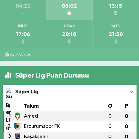
04:22
06:02
13:15
İKINDI
AKŞAM
YATSI
17:06
20:18
21:50
Aylık Vakitler
Süper Lig Puan Durumu
Süper Lig
#
Takım
O
P
1
Amed
0
0
2
Erzurumspor FK
0
0
3
Başakşehir
0
0