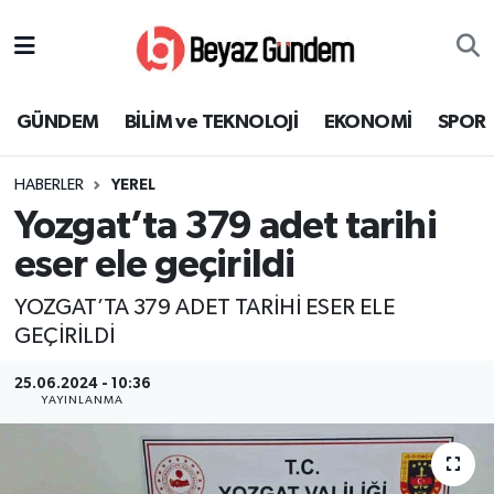
GÜNDEM
Hava Durumu
GÜNDEM
BİLİM ve TEKNOLOJİ
EKONOMİ
SPOR
BİLİM ve TEKNOLOJİ
Trafik Durumu
HABERLER
YEREL
EKONOMİ
Süper Lig Puan Durumu ve Fikstür
Yozgat’ta 379 adet tarihi
SPOR
Tüm Manşetler
eser ele geçirildi
YOZGAT’TA 379 ADET TARİHİ ESER ELE
SAĞLIK
Son Dakika Haberleri
GEÇİRİLDİ
EĞİTİM
Haber Arşivi
25.06.2024 - 10:36
YAYINLANMA
KÜLTÜR SANAT
MAGAZİN