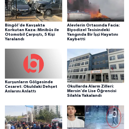
Bingöl'de Kavşakta
Alevlerin Ortasında Facia:
Korkutan Kaza: Minibüs ile
Biyodizel Tesisindeki
Otomobil Çarpıştı, 5 Kişi
Yangında Bir İşçi Hayatını
Yaralandı
Kaybetti
Kurşunların Gölgesinde
Okullarda Alarm Zilleri:
Cesaret: Okuldaki Dehşet
Mersin’de Lise Öğrencisi
Anlarını Anlattı
Silahla Yakalandı