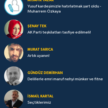
MISAFIR YAZAR
Yusuf kardeşimizle hatırlatmak şart oldu -
Muharrem Özkaya
ŞENAY TEK
AK Parti teşkilatları tasfiye edilmeli!
MURAT SARICA
Artık uyanın!
GÜNDÜZ DEMIRHAN
Delillerle emri maruf nehyi münker ve fitne
İSMAIL KARTAL
Seçtiklerimiz