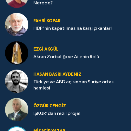
Nerede?
FAHRI KOPAR
HDP'nin kapatılmasına karşı çıkanlar!
EZGI AKGÜL
Akran Zorbalığı ve Ailenin Rolü
HASAN BASRI AYDENIZ
Türkiye ve ABD açısından Suriye ortak
hamlesi
ÖZGÜR CENGIZ
İŞKUR'dan rezil proje!