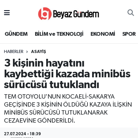
GÜNDEM
Hava Durumu
GÜNDEM
BİLİM ve TEKNOLOJİ
EKONOMİ
SPOR
BİLİM ve TEKNOLOJİ
Trafik Durumu
HABERLER
ASAYİŞ
EKONOMİ
Süper Lig Puan Durumu ve Fikstür
3 kişinin hayatını
SPOR
Tüm Manşetler
kaybettiği kazada minibüs
sürücüsü tutuklandı
SAĞLIK
Son Dakika Haberleri
TEM OTOYOLU'NUN KOCAELİ-SAKARYA
EĞİTİM
Haber Arşivi
GEÇİŞİNDE 3 KİŞİNİN ÖLDÜĞÜ KAZAYA İLİŞKİN
MİNİBÜS SÜRÜCÜSÜ TUTUKLANARAK
KÜLTÜR SANAT
CEZAEVİNE GÖNDERİLDİ.
MAGAZİN
27.07.2024 - 18:39