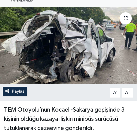
YAYINLANMA
YEREL
Paylaş
-
+
A
A
TEM Otoyolu’nun Kocaeli-Sakarya geçişinde 3
kişinin öldüğü kazaya ilişkin minibüs sürücüsü
tutuklanarak cezaevine gönderildi.