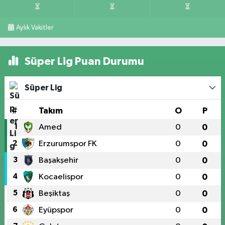
Aylık Vakitler
Süper Lig Puan Durumu
Süper Lig
#
Takım
O
P
1
Amed
0
0
2
Erzurumspor FK
0
0
3
Başakşehir
0
0
4
Kocaelispor
0
0
5
Beşiktaş
0
0
6
Eyüpspor
0
0