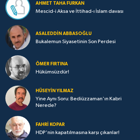
AHMET TAHA FURKAN
Mescid-i Aksa ve İttihad-ı İslam davası
ASALEDDIN ABBASOĞLU
Bukalemun Siyasetinin Son Perdesi
ÖMER FIRTINA
Hükümsüzdür!
HÜSEYIN YILMAZ
Yine Aynı Soru: Bediüzzaman'ın Kabri
Nerede?
FAHRI KOPAR
HDP'nin kapatılmasına karşı çıkanlar!