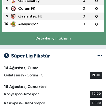
7
Galatasaray
0
0
8
Çorum FK
0
0
9
Gaziantep FK
0
0
10
Alanyaspor
0
0
Detaylar için tıklayın
Süper Lig Fikstür
14 Ağustos, Cuma
Galatasaray - Çorum FK
21:30
15 Ağustos, Cumartesi
Konyaspor - Rizespor
19:00
Kasımpaşa - Trabzonspor
19:00