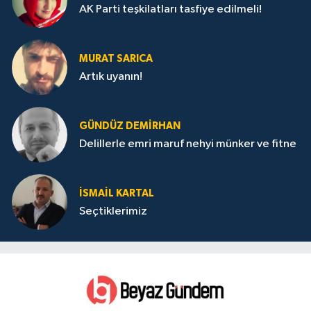
AK Parti teşkilatları tasfiye edilmeli!
MURAT SARICA
Artık uyanın!
GÜNDÜZ DEMIRHAN
Delillerle emri maruf nehyi münker ve fitne
İSMAIL KARTAL
Seçtiklerimiz