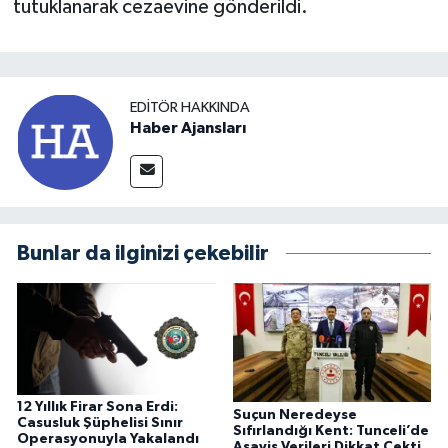
tutuklanarak cezaevine gönderildi.
EDITÖR HAKKINDA
Haber Ajansları
Bunlar da ilginizi çekebilir
12 Yıllık Firar Sona Erdi:
Suçun Neredeyse
Casusluk Şüphelisi Sınır
Sıfırlandığı Kent: Tunceli’de
Operasyonuyla Yakalandı
Asayiş Verileri Dikkat Çekti