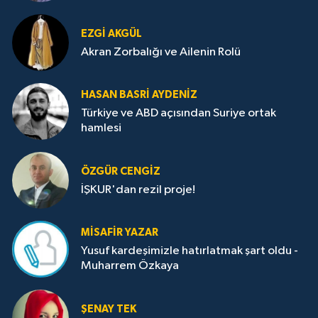
EZGI AKGÜL
Akran Zorbalığı ve Ailenin Rolü
HASAN BASRI AYDENIZ
Türkiye ve ABD açısından Suriye ortak
hamlesi
ÖZGÜR CENGIZ
İŞKUR'dan rezil proje!
MISAFIR YAZAR
Yusuf kardeşimizle hatırlatmak şart oldu -
Muharrem Özkaya
ŞENAY TEK