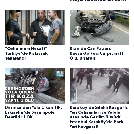
"Cehennem Necati"
Rize'de Can Pazarı:
Türkiye'de Kıskıvrak
Kavşakta Feci Çarpışma! 1
Yakalandı
Ölü, 8 Yaralı
Derince’den Yola Çıkan TIR,
Karaköy’de Silahlı Kavga! İş
Eskişehir’de Şarampole
Yeri Çalışanları ve Valeler
Devrildi: 1 Ölü
Arasında Gerilim Büyüdü
İstanbul Karaköy’de Park
Yeri Kavgası K