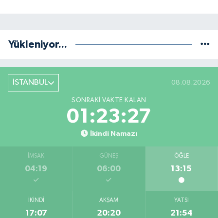
Yükleniyor...
İSTANBUL
08.08.2026
SONRAKI VAKTE KALAN
01:23:27
İkindi Namazı
İMSAK
GÜNEŞ
ÖĞLE
04:19
06:00
13:15
İKINDI
AKŞAM
YATSI
17:07
20:20
21:54