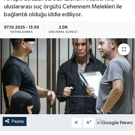
uluslararası suç örgütü Cehennem Melekleri ile
YEREL
bağlantılı olduğu iddia ediliyor.
07.10.2025 - 15:50
2 DK
YAYINLANMA
OKUNMA SÜRESI
Paylaş
-
+
A
A