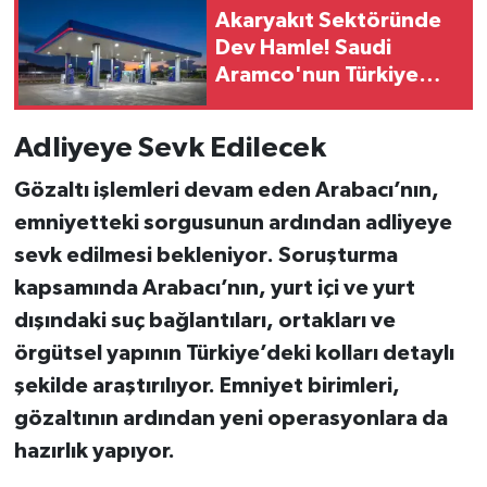
Akaryakıt Sektöründe
Dev Hamle! Saudi
Aramco'nun Türkiye
Planında Yeni Dönem
Adliyeye Sevk Edilecek
Gözaltı işlemleri devam eden Arabacı’nın,
emniyetteki sorgusunun ardından
adliyeye
sevk edilmesi bekleniyor
. Soruşturma
kapsamında Arabacı’nın,
yurt içi ve yurt
dışındaki suç bağlantıları
,
ortakları
ve
örgütsel yapının Türkiye’deki kolları
detaylı
şekilde araştırılıyor. Emniyet birimleri,
gözaltının ardından yeni operasyonlara da
hazırlık yapıyor.