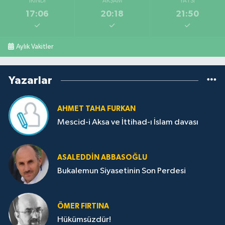
İKINDI
AKŞAM
YATSI
17:06
20:18
21:50
Aylık Vakitler
Yazarlar
AHMET TAHA FURKAN
Mescid-i Aksa ve İttihad-ı İslam davası
ASALEDDIN ABBASOĞLU
Bukalemun Siyasetinin Son Perdesi
ÖMER FIRTINA
Hükümsüzdür!