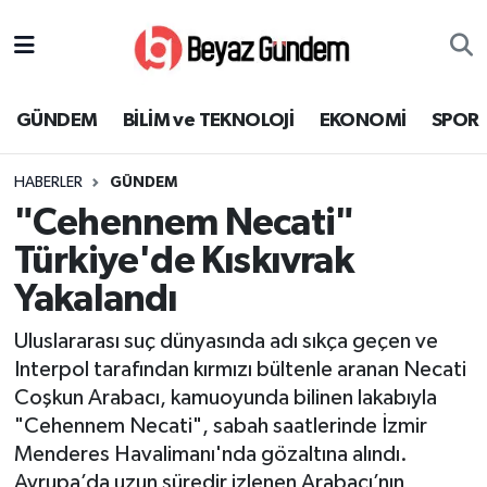
GÜNDEM
Hava Durumu
GÜNDEM
BİLİM ve TEKNOLOJİ
EKONOMİ
SPOR
BİLİM ve TEKNOLOJİ
Trafik Durumu
HABERLER
GÜNDEM
EKONOMİ
Süper Lig Puan Durumu ve Fikstür
"Cehennem Necati"
SPOR
Tüm Manşetler
Türkiye'de Kıskıvrak
Yakalandı
SAĞLIK
Son Dakika Haberleri
Uluslararası suç dünyasında adı sıkça geçen ve
EĞİTİM
Haber Arşivi
Interpol tarafından kırmızı bültenle aranan Necati
Coşkun Arabacı, kamuoyunda bilinen lakabıyla
KÜLTÜR SANAT
"Cehennem Necati", sabah saatlerinde İzmir
Menderes Havalimanı'nda gözaltına alındı.
MAGAZİN
Avrupa’da uzun süredir izlenen Arabacı’nın,