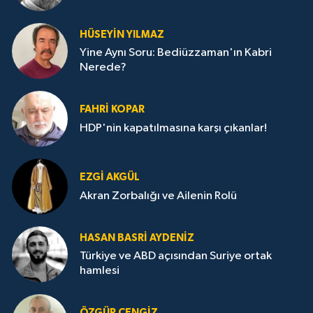
HÜSEYIN YILMAZ
Yine Aynı Soru: Bediüzzaman'ın Kabri
Nerede?
FAHRI KOPAR
HDP'nin kapatılmasına karşı çıkanlar!
EZGI AKGÜL
Akran Zorbalığı ve Ailenin Rolü
HASAN BASRI AYDENIZ
Türkiye ve ABD açısından Suriye ortak
hamlesi
ÖZGÜR CENGIZ