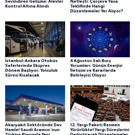
Sevindiren Gelişme: Alevler
Netleşti: Çerçeve Yasa
Kontrol Altına Alındı
Teklifinde Hangi
Düzenlemeler Yer Alıyor?
İstanbul-Ankara Otobüs
4 Ağustos Salı Burç
Seferlerinde Ekspres
Yorumları: Günün Enerjisi
Dönem Başlıyor: Yolculuk
İletişim ve Kararlarda
Süresi Kısalacak
Belirleyici Oluyor
Akaryakıt Sektöründe Dev
12. Yargı Paketi Resmen
Hamle! Saudi Aramco'nun
Yürürlükte! Yargı Süreçlerini
Türkiye Planında Yeni
Değiştirecek Düzenlemeler