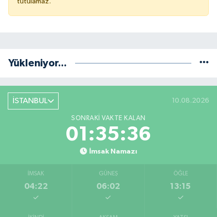
tutulamaz.
Yükleniyor...
İSTANBUL
10.08.2026
SONRAKI VAKTE KALAN
01:35:36
İmsak Namazı
İMSAK
GÜNEŞ
ÖĞLE
04:22
06:02
13:15