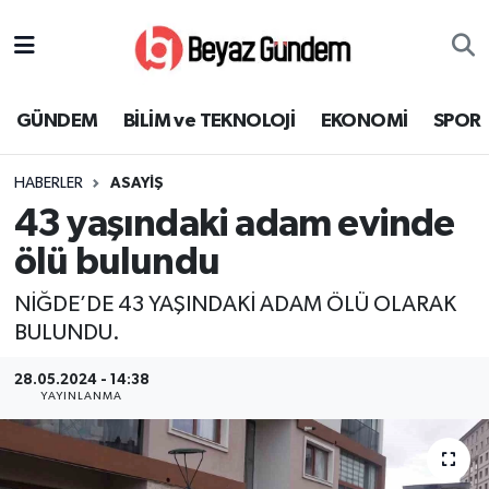
GÜNDEM
Hava Durumu
GÜNDEM
BİLİM ve TEKNOLOJİ
EKONOMİ
SPOR
BİLİM ve TEKNOLOJİ
Trafik Durumu
HABERLER
ASAYİŞ
EKONOMİ
Süper Lig Puan Durumu ve Fikstür
43 yaşındaki adam evinde
SPOR
Tüm Manşetler
ölü bulundu
NİĞDE’DE 43 YAŞINDAKİ ADAM ÖLÜ OLARAK
SAĞLIK
Son Dakika Haberleri
BULUNDU.
EĞİTİM
Haber Arşivi
28.05.2024 - 14:38
YAYINLANMA
KÜLTÜR SANAT
MAGAZİN