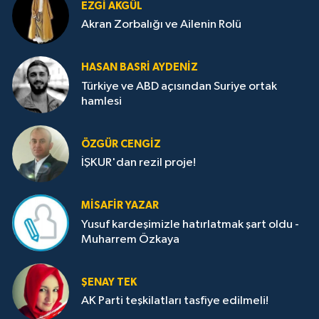
EZGI AKGÜL
Akran Zorbalığı ve Ailenin Rolü
HASAN BASRI AYDENIZ
Türkiye ve ABD açısından Suriye ortak
hamlesi
ÖZGÜR CENGIZ
İŞKUR'dan rezil proje!
MISAFIR YAZAR
Yusuf kardeşimizle hatırlatmak şart oldu -
Muharrem Özkaya
ŞENAY TEK
AK Parti teşkilatları tasfiye edilmeli!