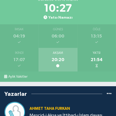
10:26
Yatsı Namazı
İMSAK
GÜNEŞ
ÖĞLE
04:19
06:00
13:15
İKINDI
AKŞAM
YATSI
17:07
20:20
21:54
Aylık Vakitler
Yazarlar
AHMET TAHA FURKAN
Mescid-i Aksa ve İttihad-ı İslam davası