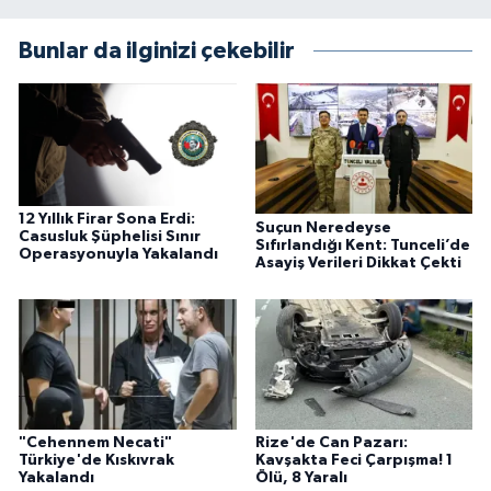
Bunlar da ilginizi çekebilir
12 Yıllık Firar Sona Erdi:
Suçun Neredeyse
Casusluk Şüphelisi Sınır
Sıfırlandığı Kent: Tunceli’de
Operasyonuyla Yakalandı
Asayiş Verileri Dikkat Çekti
"Cehennem Necati"
Rize'de Can Pazarı:
Türkiye'de Kıskıvrak
Kavşakta Feci Çarpışma! 1
Yakalandı
Ölü, 8 Yaralı