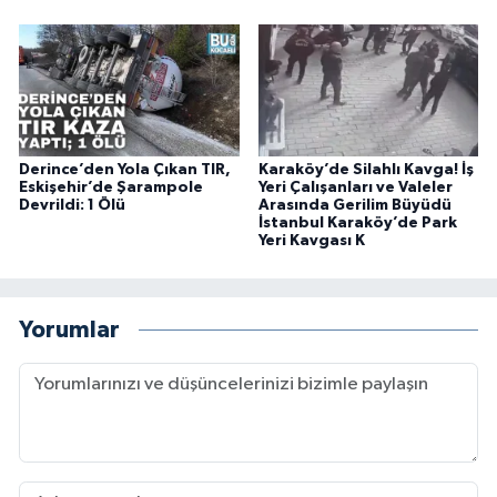
Derince’den Yola Çıkan TIR,
Karaköy’de Silahlı Kavga! İş
Eskişehir’de Şarampole
Yeri Çalışanları ve Valeler
Devrildi: 1 Ölü
Arasında Gerilim Büyüdü
İstanbul Karaköy’de Park
Yeri Kavgası K
Yorumlar