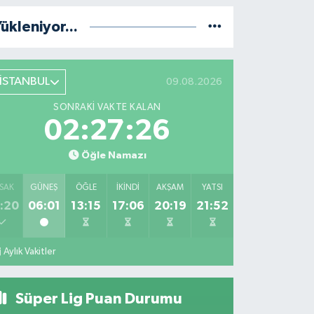
ükleniyor...
İSTANBUL
09.08.2026
SONRAKI VAKTE KALAN
02:27:25
Öğle Namazı
SAK
GÜNEŞ
ÖĞLE
İKINDI
AKŞAM
YATSI
:20
06:01
13:15
17:06
20:19
21:52
Aylık Vakitler
Süper Lig Puan Durumu