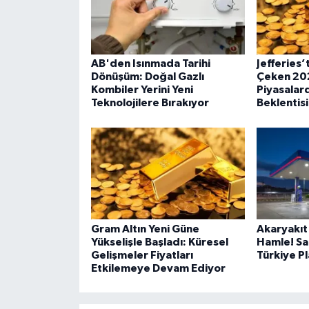
AB'den Isınmada Tarihi
Jefferies’
Dönüşüm: Doğal Gazlı
Çeken 202
Kombiler Yerini Yeni
Piyasalard
Teknolojilere Bırakıyor
Beklentisi
Gram Altın Yeni Güne
Akaryakıt
Yükselişle Başladı: Küresel
Hamle! Sa
Gelişmeler Fiyatları
Türkiye P
Etkilemeye Devam Ediyor