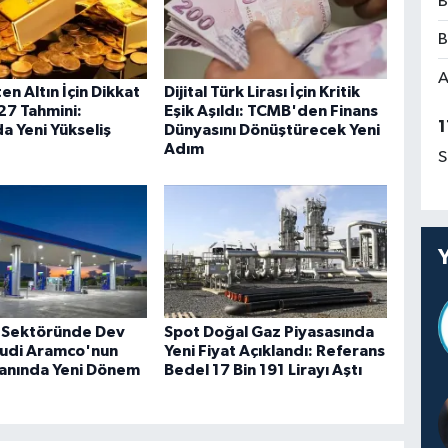
B
B
A
ten Altın İçin Dikkat
Dijital Türk Lirası İçin Kritik
7 Tahmini:
Eşik Aşıldı: TCMB'den Finans
1
a Yeni Yükseliş
Dünyasını Dönüştürecek Yeni
Adım
S
 Sektöründe Dev
Spot Doğal Gaz Piyasasında
udi Aramco'nun
Yeni Fiyat Açıklandı: Referans
lanında Yeni Dönem
Bedel 17 Bin 191 Lirayı Aştı