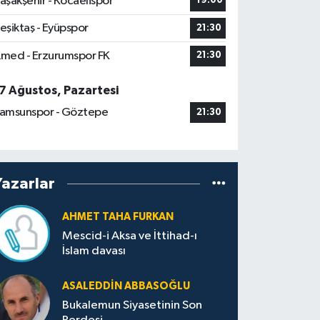
aşakşehir - Kocaelispor
19:00
eşiktaş - Eyüpspor
21:30
med - Erzurumspor FK
21:30
7 Ağustos, Pazartesi
amsunspor - Göztepe
21:30
Yazarlar
AHMET TAHA FURKAN
Mescid-i Aksa ve İttihad-ı
İslam davası
ASALEDDIN ABBASOĞLU
Bukalemun Siyasetinin Son