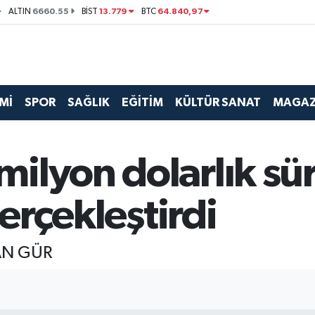
6660.55
13.779
64.840,97
ALTIN
BİST
BTC
Mİ
SPOR
SAĞLIK
EĞİTİM
KÜLTÜR SANAT
MAGAZ
lyon dolarlık sür
gerçekleştirdi
AN GÜR