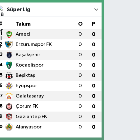
Süper Lig
#
Takım
O
P
1
Amed
0
0
2
Erzurumspor FK
0
0
3
Başakşehir
0
0
4
Kocaelispor
0
0
5
Beşiktaş
0
0
6
Eyüpspor
0
0
7
Galatasaray
0
0
8
Çorum FK
0
0
9
Gaziantep FK
0
0
0
Alanyaspor
0
0