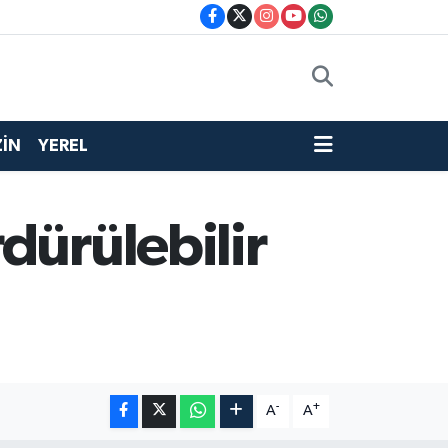
İN
YEREL
dürülebilir
-
+
A
A