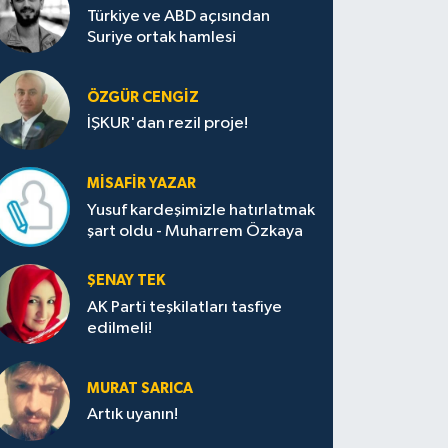
Türkiye ve ABD açısından
Suriye ortak hamlesi
ÖZGÜR CENGIZ
İŞKUR'dan rezil proje!
MISAFIR YAZAR
Yusuf kardeşimizle hatırlatmak
şart oldu - Muharrem Özkaya
ŞENAY TEK
AK Parti teşkilatları tasfiye
edilmeli!
MURAT SARICA
Artık uyanın!