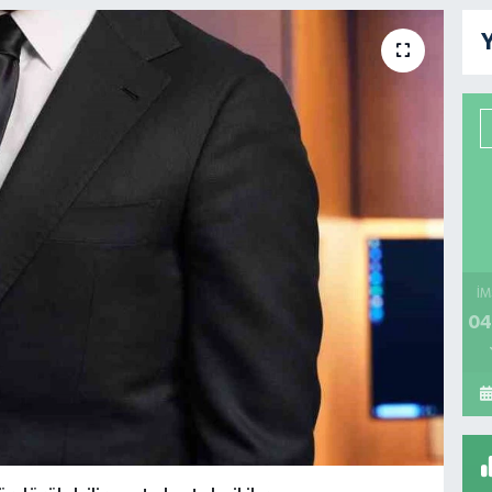
Y
İM
04