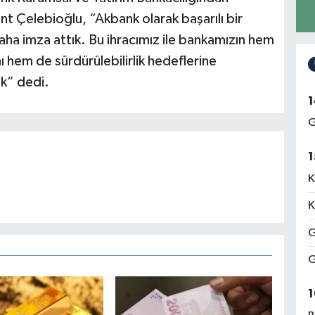
 Çelebioğlu, “Akbank olarak başarılı bir
 daha imza attık. Bu ihracımız ile bankamızın hem
nı hem de sürdürülebilirlik hedeflerine
uk” dedi.
1
G
1
K
K
G
G
1