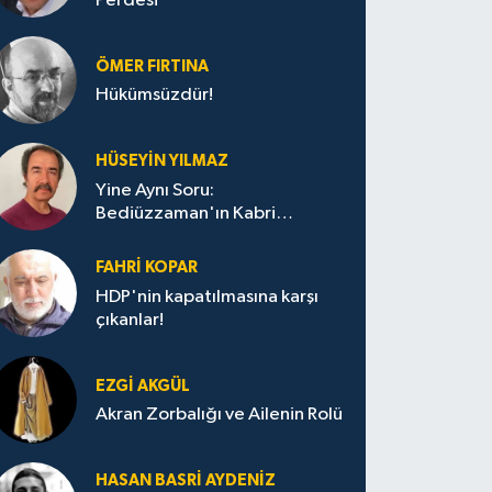
Perdesi
ÖMER FIRTINA
Hükümsüzdür!
HÜSEYIN YILMAZ
Yine Aynı Soru:
Bediüzzaman'ın Kabri
Nerede?
FAHRI KOPAR
HDP'nin kapatılmasına karşı
çıkanlar!
EZGI AKGÜL
Akran Zorbalığı ve Ailenin Rolü
HASAN BASRI AYDENIZ