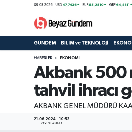
47,7436
55,2510
64,4811
09-08-2026
USD
EUR
GBP
GÜNDEM
Hava Durumu
BİLİM ve TEKNOLOJİ
Trafik Durumu
GÜNDEM
BİLİM ve TEKNOLOJİ
EKONO
EKONOMİ
Süper Lig Puan Durumu ve Fikstür
HABERLER
EKONOMİ
Akbank 500 mi
SPOR
Tüm Manşetler
SAĞLIK
Son Dakika Haberleri
tahvil ihracı 
EĞİTİM
Haber Arşivi
AKBANK GENEL MÜDÜRÜ KA
KÜLTÜR SANAT
21.06.2024 - 10:53
YAYINLANMA
MAGAZİN