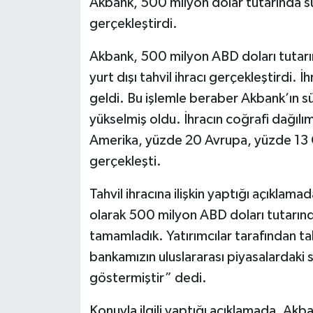
Akbank, 500 milyon dolar tutarında sürd
gerçekleştirdi.
Akbank, 500 milyon ABD doları tutarın
yurt dışı tahvil ihracı gerçekleştirdi. 
geldi. Bu işlemle beraber Akbank’ın s
yükselmiş oldu. İhracın coğrafi dağılı
Amerika, yüzde 20 Avrupa, yüzde 13 
gerçekleşti.
Tahvil ihracına ilişkin yaptığı açıkl
olarak 500 milyon ABD doları tutarındak
tamamladık. Yatırımcılar tarafından tah
bankamızın uluslararası piyasalardaki 
göstermiştir” dedi.
Konuyla ilgili yaptığı açıklamada, Akb