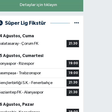
Detaylar için tıklayın
Süper Lig Fikstür
4 Ağustos, Cuma
alatasaray - Çorum FK
21:30
5 Ağustos, Cumartesi
onyaspor - Rizespor
19:00
asımpaşa - Trabzonspor
19:00
ençlerbirliği S.K. - Fenerbahçe
21:30
aziantep FK - Alanyaspor
21:30
6 Ağustos, Pazar