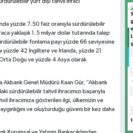
ürülebilir yurt dışı tahvil ihracı
da yüzde 7.50 faiz oranıyla sürdürülebilir
İhraca yaklaşık 1.5 milyar dolar tutarında talep
ürdürülebilir fonlama payı yüzde 66 seviyesine
mı yüzde 42 İngiltere ve İrlanda, yüzde 21
Orta Doğu ve yüzde 4 Asya olarak
amada Akbank Genel Müdürü Kaan Gür, “Akbank
i sürdürülebilir tahvil ihracımızı başarıyla
vil ihracımıza gösterilen ilgi, ülkemizin ve
saygınlığını ve oluşturduğu güveni bir kez daha
1
ank Kurumsal ve Yatırım Bankacılığından