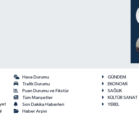
Hava Durumu
GÜNDEM
Trafik Durumu
EKONOMİ
Puan Durumu ve Fikstür
SAĞLIK
Tüm Manşetler
KÜLTÜR SANAT
yet
Son Dakika Haberleri
YEREL
i
Haber Arşivi