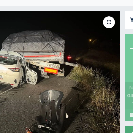
Y
İM
04