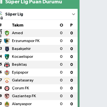
Süper Lig Puan Durumu
Süper Lig
#
Takım
O
P
1
Amed
0
0
2
Erzurumspor FK
0
0
3
Başakşehir
0
0
4
Kocaelispor
0
0
5
Beşiktaş
0
0
6
Eyüpspor
0
0
7
Galatasaray
0
0
8
Çorum FK
0
0
9
Gaziantep FK
0
0
0
Alanyaspor
0
0