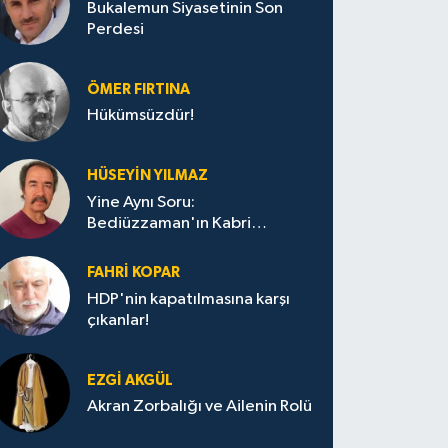
Bukalemun Siyasetinin Son
Perdesi
ÖMER FIRTINA
Hükümsüzdür!
HÜSEYIN YILMAZ
Yine Aynı Soru:
Bediüzzaman'ın Kabri
Nerede?
FAHRI KOPAR
HDP'nin kapatılmasına karşı
çıkanlar!
EZGI AKGÜL
Akran Zorbalığı ve Ailenin Rolü