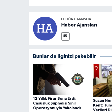
EDITÖR HAKKINDA
Haber Ajansları
Bunlar da ilginizi çekebilir
12 Yıllık Firar Sona Erdi:
Suçun Ner
Casusluk Şüphelisi Sınır
Kent: Tunc
Operasyonuyla Yakalandı
Verileri D