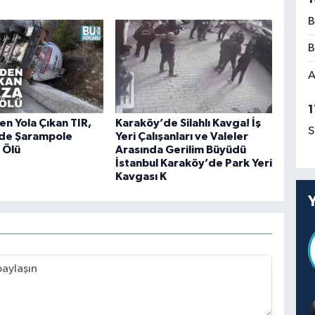
B
B
A
1
en Yola Çıkan TIR,
Karaköy’de Silahlı Kavga! İş
S
’de Şarampole
Yeri Çalışanları ve Valeler
1 Ölü
Arasında Gerilim Büyüdü
İstanbul Karaköy’de Park Yeri
Kavgası K