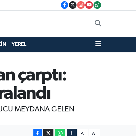
İN
YEREL
n çarptı:
aralandı
NUCU MEYDANA GELEN
-
+
A
A