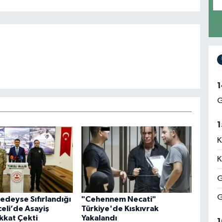
1
G
1
K
K
G
G
edeyse Sıfırlandığı
"Cehennem Necati"
eli’de Asayiş
Türkiye'de Kıskıvrak
ikkat Çekti
Yakalandı
1