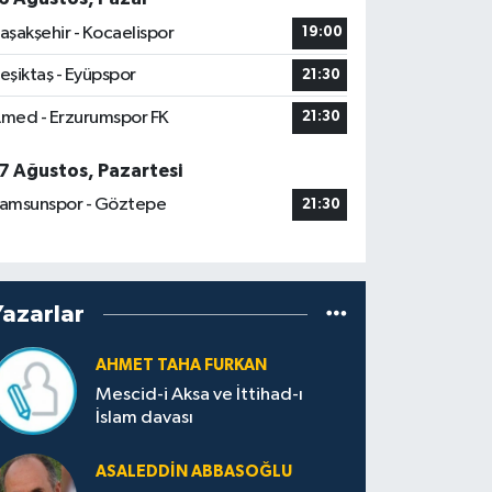
aşakşehir - Kocaelispor
19:00
eşiktaş - Eyüpspor
21:30
med - Erzurumspor FK
21:30
7 Ağustos, Pazartesi
amsunspor - Göztepe
21:30
Yazarlar
AHMET TAHA FURKAN
Mescid-i Aksa ve İttihad-ı
İslam davası
ASALEDDIN ABBASOĞLU