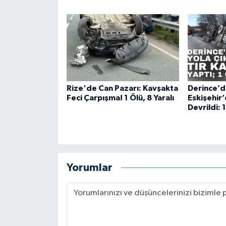
Rize'de Can Pazarı: Kavşakta
Derince’d
Feci Çarpışma! 1 Ölü, 8 Yaralı
Eskişehir
Devrildi: 
Yorumlar