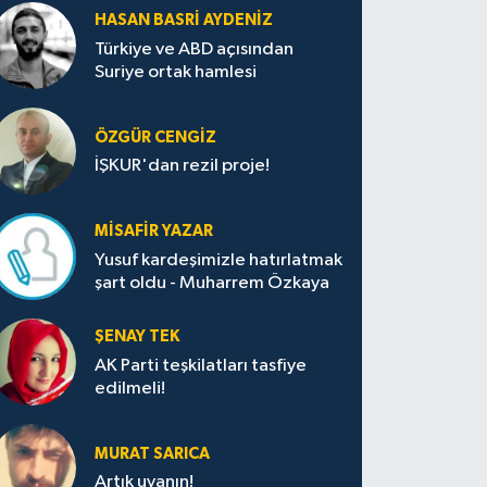
HASAN BASRI AYDENIZ
Türkiye ve ABD açısından
Suriye ortak hamlesi
ÖZGÜR CENGIZ
İŞKUR'dan rezil proje!
MISAFIR YAZAR
Yusuf kardeşimizle hatırlatmak
şart oldu - Muharrem Özkaya
ŞENAY TEK
AK Parti teşkilatları tasfiye
edilmeli!
MURAT SARICA
Artık uyanın!