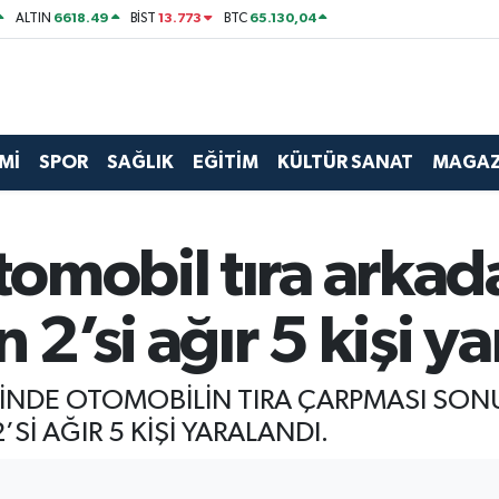
6618.49
13.773
65.130,04
ALTIN
BİST
BTC
Mİ
SPOR
SAĞLIK
EĞİTİM
KÜLTÜR SANAT
MAGAZ
omobil tıra arkada
 2’si ağır 5 kişi y
SİNDE OTOMOBİLİN TIRA ÇARPMASI SO
Sİ AĞIR 5 KİŞİ YARALANDI.