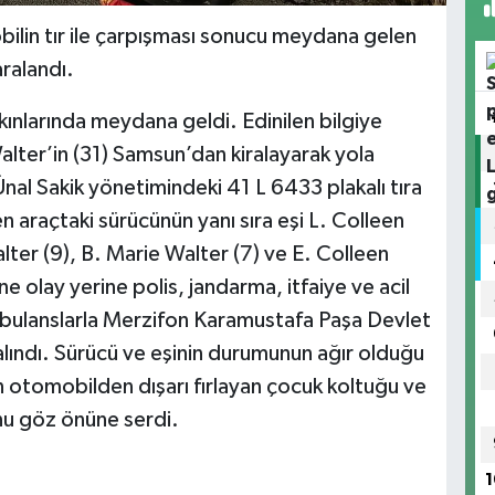
ilin tır ile çarpışması sonucu meydana gelen
aralandı.
ınlarında meydana geldi. Edinilen bilgiye
lter’in (31) Samsun’dan kiralayarak yola
nal Sakik yönetimindeki 41 L 6433 plakalı tıra
en araçtaki sürücünün yanı sıra eşi L. Colleen
lter (9), B. Marie Walter (7) ve E. Colleen
ne olay yerine polis, jandarma, itfaiye ve acil
, ambulanslarla Merzifon Karamustafa Paşa Devlet
 alındı. Sürücü ve eşinin durumunun ağır olduğu
n otomobilden dışarı fırlayan çocuk koltuğu ve
nu göz önüne serdi.
1