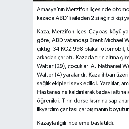
Amasya’nın Merzifon ilçesinde otomob
kazada ABD’li aileden 2’si ağır 5 kişi y
Kaza, Merzifon ilçesi Çaybaşı köyü yak
göre, ABD vatandaşı Brent Mıchael Wa
çıktığı 34 KOZ 998 plakalı otomobil, Ü
arkadan çarptı. Kazada tırın altına gir
Walter (29), çocukları A. Nathanıel Wa
Walter (4) yaralandı. Kaza ihbarı üzeri
sağlık ekipleri sevk edildi. Yaralılar
Hastanesine kaldırılarak tedavi altına
öğrenildi. Tırın dorse kısmına saplana
ilkyardım çantası çarpışmanın boyutu
Kazayla ilgili inceleme başlatıldı.