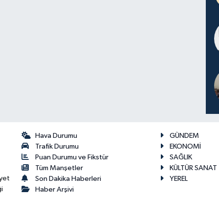
Hava Durumu
GÜNDEM
Trafik Durumu
EKONOMİ
Puan Durumu ve Fikstür
SAĞLIK
Tüm Manşetler
KÜLTÜR SANAT
yet
Son Dakika Haberleri
YEREL
i
Haber Arşivi