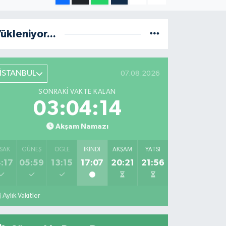
ükleniyor...
İSTANBUL
07.08.2026
SONRAKI VAKTE KALAN
03:04:13
Akşam Namazı
SAK
GÜNEŞ
ÖĞLE
İKINDI
AKŞAM
YATSI
:17
05:59
13:15
17:07
20:21
21:56
Aylık Vakitler