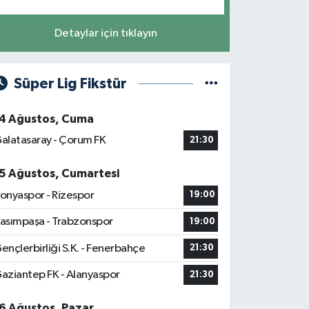
Detaylar için tıklayın
Süper Lig Fikstür
4 Ağustos, Cuma
alatasaray - Çorum FK
21:30
5 Ağustos, Cumartesi
onyaspor - Rizespor
19:00
asımpaşa - Trabzonspor
19:00
ençlerbirliği S.K. - Fenerbahçe
21:30
aziantep FK - Alanyaspor
21:30
6 Ağustos, Pazar