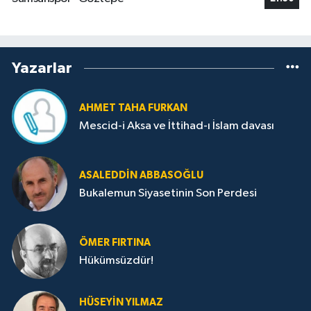
Yazarlar
AHMET TAHA FURKAN
Mescid-i Aksa ve İttihad-ı İslam davası
ASALEDDIN ABBASOĞLU
Bukalemun Siyasetinin Son Perdesi
ÖMER FIRTINA
Hükümsüzdür!
HÜSEYIN YILMAZ