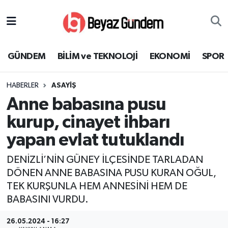
GÜNDEM
Hava Durumu
GÜNDEM
BİLİM ve TEKNOLOJİ
EKONOMİ
SPOR
BİLİM ve TEKNOLOJİ
Trafik Durumu
HABERLER
ASAYİŞ
EKONOMİ
Süper Lig Puan Durumu ve Fikstür
Anne babasına pusu
SPOR
Tüm Manşetler
kurup, cinayet ihbarı
yapan evlat tutuklandı
SAĞLIK
Son Dakika Haberleri
DENİZLİ’NİN GÜNEY İLÇESİNDE TARLADAN
EĞİTİM
Haber Arşivi
DÖNEN ANNE BABASINA PUSU KURAN OĞUL,
TEK KURŞUNLA HEM ANNESİNİ HEM DE
KÜLTÜR SANAT
BABASINI VURDU.
MAGAZİN
26.05.2024 - 16:27