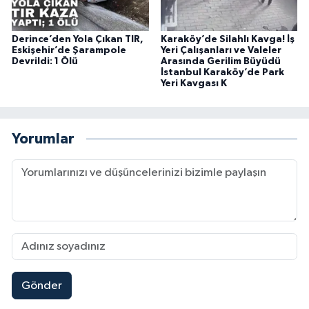
Derince’den Yola Çıkan TIR,
Karaköy’de Silahlı Kavga! İş
Eskişehir’de Şarampole
Yeri Çalışanları ve Valeler
Devrildi: 1 Ölü
Arasında Gerilim Büyüdü
İstanbul Karaköy’de Park
Yeri Kavgası K
Yorumlar
Gönder