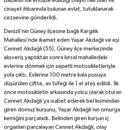
babanın ise entübe edildiği olayın faili olan ve
cinayet ihbarında bulunan evlat, tutuklanarak
cezaevine gönderildi.
Denizli’nin Güney ilçesine bağlı Kargılık
Mahallesi’nde ikamet eden Yaşar Akdağlı ve eşi
Cennet Akdağlı (55), Güney ilçe merkezinde
alışveriş yaptıktan sonra kırsal mahalledeki
evlerine dönmek için sepetli motosikletleriyle
yola çıktı. Evlerine 100 metre kala pusuya
düşürülen çiftte, av tüfeği ile 1 el ateş edildi. İlk
önce motosikletin arkasında yolcu olarak oturan
Cennet Akdağlı’ya isabet ederek bel kısmından
giren domuz kurşunu, Yaşar Akdağlı’nın omurga
kemiğini parçaladı. Belinden giren kurşun iç
organları parçalayan Cennet Akdağlı, olay