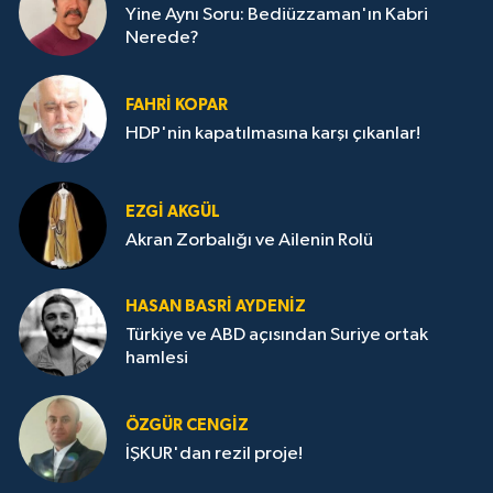
Yine Aynı Soru: Bediüzzaman'ın Kabri
Nerede?
FAHRI KOPAR
HDP'nin kapatılmasına karşı çıkanlar!
EZGI AKGÜL
Akran Zorbalığı ve Ailenin Rolü
HASAN BASRI AYDENIZ
Türkiye ve ABD açısından Suriye ortak
hamlesi
ÖZGÜR CENGIZ
İŞKUR'dan rezil proje!