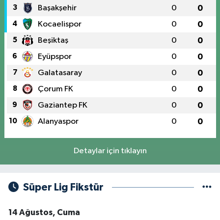
3
Başakşehir
0
0
4
Kocaelispor
0
0
5
Beşiktaş
0
0
6
Eyüpspor
0
0
7
Galatasaray
0
0
8
Çorum FK
0
0
9
Gaziantep FK
0
0
10
Alanyaspor
0
0
Detaylar için tıklayın
Süper Lig Fikstür
14 Ağustos, Cuma