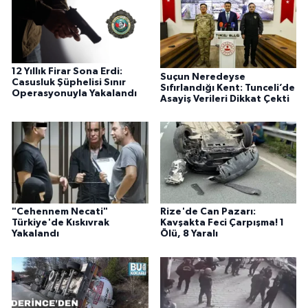
12 Yıllık Firar Sona Erdi:
Suçun Neredeyse
Casusluk Şüphelisi Sınır
Sıfırlandığı Kent: Tunceli’de
Operasyonuyla Yakalandı
Asayiş Verileri Dikkat Çekti
"Cehennem Necati"
Rize'de Can Pazarı:
Türkiye'de Kıskıvrak
Kavşakta Feci Çarpışma! 1
Yakalandı
Ölü, 8 Yaralı