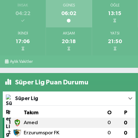
İMSAK
GÜNEŞ
ÖĞLE
04:22
06:02
13:15
İKINDI
AKŞAM
YATSI
17:06
20:18
21:50
Aylık Vakitler
Süper Lig Puan Durumu
Süper Lig
#
Takım
O
P
1
Amed
0
0
2
Erzurumspor FK
0
0