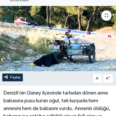
YAYINLANMA
YEREL
Paylaş
-
+
A
A
Denizli’nin Güney ilçesinde tarladan dönen anne
babasına pusu kuran oğul, tek kurşunla hem
annesini hem de babasını vurdu. Annenin öldüğü,