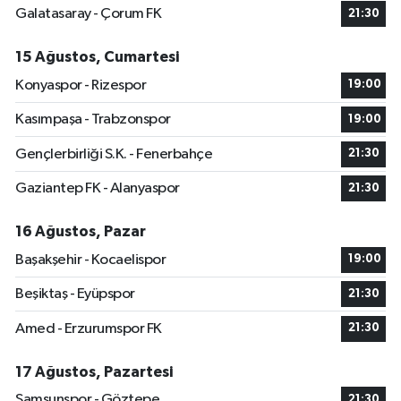
Galatasaray - Çorum FK
21:30
15 Ağustos, Cumartesi
Konyaspor - Rizespor
19:00
Kasımpaşa - Trabzonspor
19:00
Gençlerbirliği S.K. - Fenerbahçe
21:30
Gaziantep FK - Alanyaspor
21:30
16 Ağustos, Pazar
Başakşehir - Kocaelispor
19:00
Beşiktaş - Eyüpspor
21:30
Amed - Erzurumspor FK
21:30
17 Ağustos, Pazartesi
Samsunspor - Göztepe
21:30