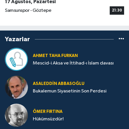
17 Ağustos, Pazartesi
Samsunspor - Göztepe
21:30
Yazarlar
AHMET TAHA FURKAN
Mescid-i Aksa ve İttihad-ı İslam davası
ASALEDDIN ABBASOĞLU
Bukalemun Siyasetinin Son Perdesi
ÖMER FIRTINA
Hükümsüzdür!