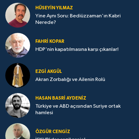
HÜSEYIN YILMAZ
Yine Aynı Soru: Bediüzzaman'ın Kabri
Nerede?
FAHRI KOPAR
HDP'nin kapatılmasına karşı çıkanlar!
EZGI AKGÜL
Akran Zorbalığı ve Ailenin Rolü
HASAN BASRI AYDENIZ
Türkiye ve ABD açısından Suriye ortak
hamlesi
ÖZGÜR CENGIZ