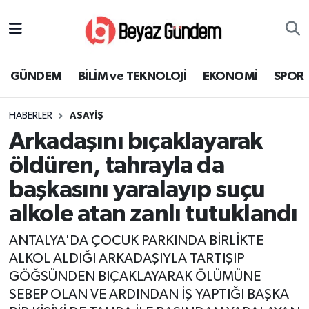
GÜNDEM
Hava Durumu
GÜNDEM
BİLİM ve TEKNOLOJİ
EKONOMİ
SPOR
BİLİM ve TEKNOLOJİ
Trafik Durumu
HABERLER
ASAYİŞ
EKONOMİ
Süper Lig Puan Durumu ve Fikstür
Arkadaşını bıçaklayarak
SPOR
Tüm Manşetler
öldüren, tahrayla da
başkasını yaralayıp suçu
SAĞLIK
Son Dakika Haberleri
alkole atan zanlı tutuklandı
EĞİTİM
Haber Arşivi
ANTALYA'DA ÇOCUK PARKINDA BİRLİKTE
ALKOL ALDIĞI ARKADAŞIYLA TARTIŞIP
KÜLTÜR SANAT
GÖĞSÜNDEN BIÇAKLAYARAK ÖLÜMÜNE
SEBEP OLAN VE ARDINDAN İŞ YAPTIĞI BAŞKA
MAGAZİN