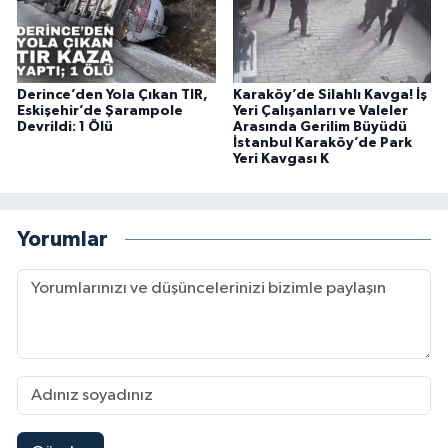
Derince’den Yola Çıkan TIR,
Karaköy’de Silahlı Kavga! İş
Eskişehir’de Şarampole
Yeri Çalışanları ve Valeler
Devrildi: 1 Ölü
Arasında Gerilim Büyüdü
İstanbul Karaköy’de Park
Yeri Kavgası K
Yorumlar