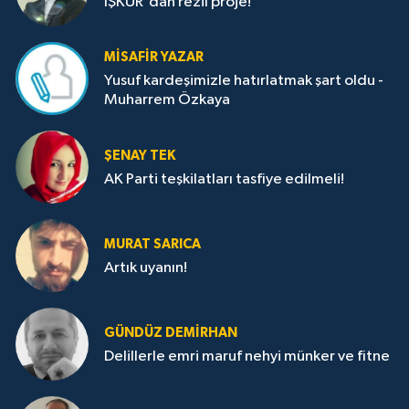
İŞKUR'dan rezil proje!
MISAFIR YAZAR
Yusuf kardeşimizle hatırlatmak şart oldu -
Muharrem Özkaya
ŞENAY TEK
AK Parti teşkilatları tasfiye edilmeli!
MURAT SARICA
Artık uyanın!
GÜNDÜZ DEMIRHAN
Delillerle emri maruf nehyi münker ve fitne