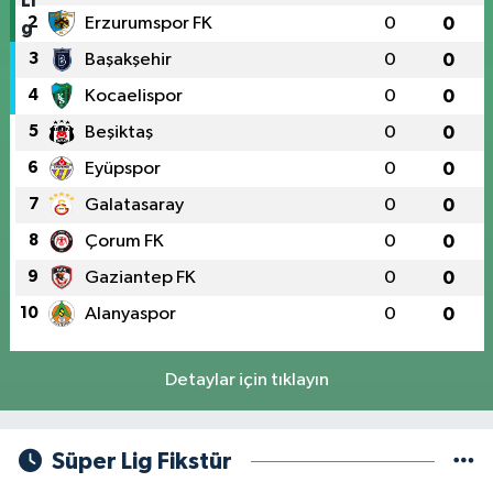
2
Erzurumspor FK
0
0
3
Başakşehir
0
0
4
Kocaelispor
0
0
5
Beşiktaş
0
0
6
Eyüpspor
0
0
7
Galatasaray
0
0
8
Çorum FK
0
0
9
Gaziantep FK
0
0
10
Alanyaspor
0
0
Detaylar için tıklayın
Süper Lig Fikstür