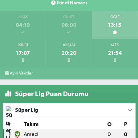
İkindi Namazı
İMSAK
GÜNEŞ
ÖĞLE
04:19
06:00
13:15
İKINDI
AKŞAM
YATSI
17:07
20:20
21:54
Aylık Vakitler
Süper Lig Puan Durumu
Süper Lig
#
Takım
O
P
1
Amed
0
0