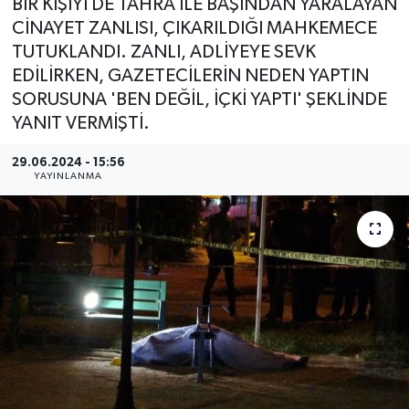
BİR KİŞİYİ DE TAHRA İLE BAŞINDAN YARALAYAN
CİNAYET ZANLISI, ÇIKARILDIĞI MAHKEMECE
YEREL
TUTUKLANDI. ZANLI, ADLİYEYE SEVK
EDİLİRKEN, GAZETECİLERİN NEDEN YAPTIN
SORUSUNA 'BEN DEĞİL, İÇKİ YAPTI' ŞEKLİNDE
YANIT VERMİŞTİ.
29.06.2024 - 15:56
YAYINLANMA