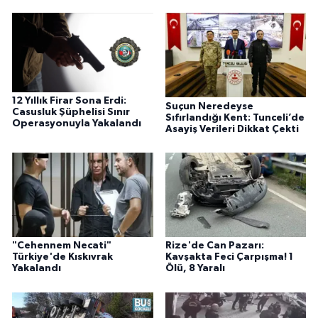
12 Yıllık Firar Sona Erdi:
Suçun Neredeyse
Casusluk Şüphelisi Sınır
Sıfırlandığı Kent: Tunceli’de
Operasyonuyla Yakalandı
Asayiş Verileri Dikkat Çekti
"Cehennem Necati"
Rize'de Can Pazarı:
Türkiye'de Kıskıvrak
Kavşakta Feci Çarpışma! 1
Yakalandı
Ölü, 8 Yaralı