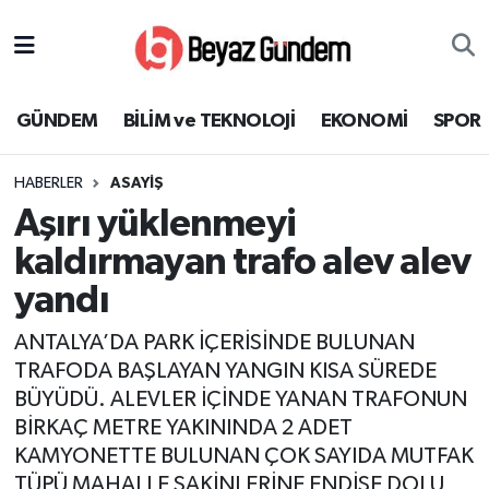
GÜNDEM
Hava Durumu
GÜNDEM
BİLİM ve TEKNOLOJİ
EKONOMİ
SPOR
BİLİM ve TEKNOLOJİ
Trafik Durumu
HABERLER
ASAYİŞ
EKONOMİ
Süper Lig Puan Durumu ve Fikstür
Aşırı yüklenmeyi
SPOR
Tüm Manşetler
kaldırmayan trafo alev alev
yandı
SAĞLIK
Son Dakika Haberleri
ANTALYA’DA PARK İÇERİSİNDE BULUNAN
EĞİTİM
Haber Arşivi
TRAFODA BAŞLAYAN YANGIN KISA SÜREDE
BÜYÜDÜ. ALEVLER İÇİNDE YANAN TRAFONUN
KÜLTÜR SANAT
BİRKAÇ METRE YAKININDA 2 ADET
KAMYONETTE BULUNAN ÇOK SAYIDA MUTFAK
MAGAZİN
TÜPÜ MAHALLE SAKİNLERİNE ENDİŞE DOLU