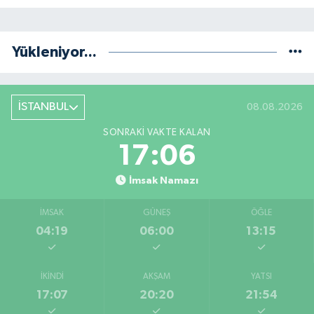
Yükleniyor...
İSTANBUL
08.08.2026
SONRAKI VAKTE KALAN
17:05
İmsak Namazı
İMSAK
GÜNEŞ
ÖĞLE
04:19
06:00
13:15
İKINDI
AKŞAM
YATSI
17:07
20:20
21:54