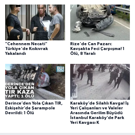
"Cehennem Necati"
Rize'de Can Pazarı:
Türkiye'de Kıskıvrak
Kavşakta Feci Çarpışma! 1
Yakalandı
Ölü, 8 Yaralı
Derince’den Yola Çıkan TIR,
Karaköy’de Silahlı Kavga! İş
Eskişehir’de Şarampole
Yeri Çalışanları ve Valeler
Devrildi: 1 Ölü
Arasında Gerilim Büyüdü
İstanbul Karaköy’de Park
Yeri Kavgası K