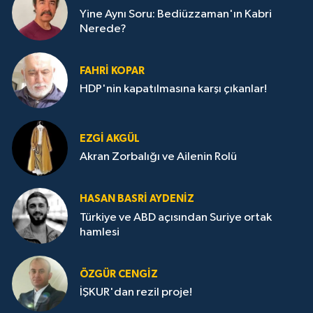
Yine Aynı Soru: Bediüzzaman'ın Kabri
Nerede?
FAHRI KOPAR
HDP'nin kapatılmasına karşı çıkanlar!
EZGI AKGÜL
Akran Zorbalığı ve Ailenin Rolü
HASAN BASRI AYDENIZ
Türkiye ve ABD açısından Suriye ortak
hamlesi
ÖZGÜR CENGIZ
İŞKUR'dan rezil proje!