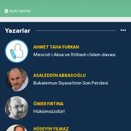
Aylık Vakitler
Yazarlar
AHMET TAHA FURKAN
Mescid-i Aksa ve İttihad-ı İslam davası
ASALEDDIN ABBASOĞLU
Bukalemun Siyasetinin Son Perdesi
ÖMER FIRTINA
Hükümsüzdür!
HÜSEYIN YILMAZ