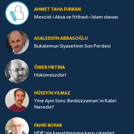
AHMET TAHA FURKAN
Mescid-i Aksa ve İttihad-ı İslam davası
ASALEDDIN ABBASOĞLU
Bukalemun Siyasetinin Son Perdesi
ÖMER FIRTINA
Hükümsüzdür!
HÜSEYIN YILMAZ
Yine Aynı Soru: Bediüzzaman'ın Kabri
Nerede?
FAHRI KOPAR
HDP'nin kapatılmasına karşı çıkanlar!