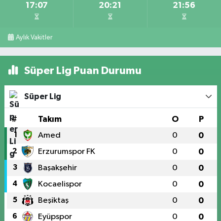
17:07
20:21
21:56
Aylık Vakitler
Süper Lig Puan Durumu
Süper Lig
#
Takım
O
P
1
Amed
0
0
2
Erzurumspor FK
0
0
3
Başakşehir
0
0
4
Kocaelispor
0
0
5
Beşiktaş
0
0
6
Eyüpspor
0
0