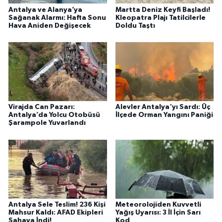
Antalya ve Alanya’ya
Martta Deniz Keyfi Başladı!
Sağanak Alarmı: Hafta Sonu
Kleopatra Plajı Tatilcilerle
Hava Aniden Değişecek
Doldu Taştı
Virajda Can Pazarı:
Alevler Antalya'yı Sardı: Üç
Antalya’da Yolcu Otobüsü
İlçede Orman Yangını Paniği
Şarampole Yuvarlandı
Antalya Sele Teslim! 236 Kişi
Meteorolojiden Kuvvetli
Mahsur Kaldı: AFAD Ekipleri
Yağış Uyarısı: 3 İl İçin Sarı
Sahaya İndi!
Kod