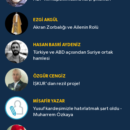
EZGI AKGÜL
Akran Zorbalığı ve Ailenin Rolü
HASAN BASRI AYDENIZ
Türkiye ve ABD açısından Suriye ortak
hamlesi
ÖZGÜR CENGIZ
İŞKUR'dan rezil proje!
MISAFIR YAZAR
Yusuf kardeşimizle hatırlatmak şart oldu -
Muharrem Özkaya