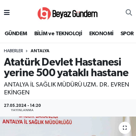
GÜNDEM
Hava Durumu
GÜNDEM
BİLİM ve TEKNOLOJİ
EKONOMİ
SPOR
BİLİM ve TEKNOLOJİ
Trafik Durumu
HABERLER
ANTALYA
EKONOMİ
Süper Lig Puan Durumu ve Fikstür
Atatürk Devlet Hastanesi
SPOR
Tüm Manşetler
yerine 500 yataklı hastane
ANTALYA İL SAĞLIK MÜDÜRÜ UZM. DR. EVREN
SAĞLIK
Son Dakika Haberleri
EKİNGEN
EĞİTİM
Haber Arşivi
27.05.2024 - 14:20
YAYINLANMA
KÜLTÜR SANAT
MAGAZİN