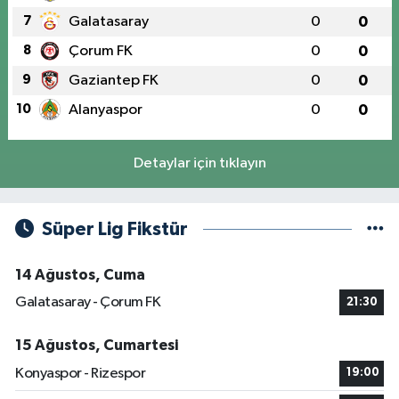
7
Galatasaray
0
0
8
Çorum FK
0
0
9
Gaziantep FK
0
0
10
Alanyaspor
0
0
Detaylar için tıklayın
Süper Lig Fikstür
14 Ağustos, Cuma
Galatasaray - Çorum FK
21:30
15 Ağustos, Cumartesi
Konyaspor - Rizespor
19:00