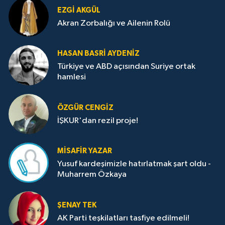
EZGI AKGÜL
Akran Zorbalığı ve Ailenin Rolü
HASAN BASRI AYDENIZ
Türkiye ve ABD açısından Suriye ortak
hamlesi
ÖZGÜR CENGIZ
İŞKUR'dan rezil proje!
MISAFIR YAZAR
Yusuf kardeşimizle hatırlatmak şart oldu -
Muharrem Özkaya
ŞENAY TEK
AK Parti teşkilatları tasfiye edilmeli!