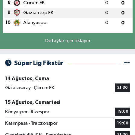
8
Çorum FK
0
0
9
Gaziantep FK
0
0
10
Alanyaspor
0
0
Detaylar için tıklayın
Süper Lig Fikstür
14 Ağustos, Cuma
Galatasaray - Çorum FK
21:30
15 Ağustos, Cumartesi
Konyaspor - Rizespor
19:00
Kasımpaşa - Trabzonspor
19:00
21:30