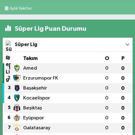
Aylık Vakitler
Süper Lig Puan Durumu
Süper Lig
#
Takım
O
P
1
Amed
0
0
2
Erzurumspor FK
0
0
3
Başakşehir
0
0
4
Kocaelispor
0
0
5
Beşiktaş
0
0
6
Eyüpspor
0
0
7
Galatasaray
0
0