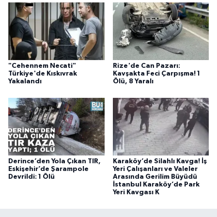
"Cehennem Necati"
Rize'de Can Pazarı:
Türkiye'de Kıskıvrak
Kavşakta Feci Çarpışma! 1
Yakalandı
Ölü, 8 Yaralı
Derince’den Yola Çıkan TIR,
Karaköy’de Silahlı Kavga! İş
Eskişehir’de Şarampole
Yeri Çalışanları ve Valeler
Devrildi: 1 Ölü
Arasında Gerilim Büyüdü
İstanbul Karaköy’de Park
Yeri Kavgası K