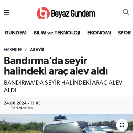
GÜNDEM
Hava Durumu
GÜNDEM
BİLİM ve TEKNOLOJİ
EKONOMİ
SPOR
BİLİM ve TEKNOLOJİ
Trafik Durumu
HABERLER
ASAYİŞ
EKONOMİ
Süper Lig Puan Durumu ve Fikstür
Bandırma’da seyir
SPOR
Tüm Manşetler
halindeki araç alev aldı
BANDIRMA'DA SEYİR HALİNDEKİ ARAÇ ALEV
SAĞLIK
Son Dakika Haberleri
ALDI
EĞİTİM
Haber Arşivi
24.06.2024 - 13:03
YAYINLANMA
KÜLTÜR SANAT
MAGAZİN