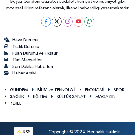
Beyaz Gündem Gazetesi; adalet, hürriyet ve insaniyet gibi
evrensel ilkleri referans alarak, ilkesel haberciliği yaşatmaktadır.
Hava Durumu
Trafik Durumu
Puan Durumu ve Fikstür
Tüm Manşetler
Son Dakika Haberleri
Haber Arşivi
GÜNDEM
BİLİM ve TEKNOLOJİ
EKONOMİ
SPOR
SAĞLIK
EĞİTİM
KÜLTÜR SANAT
MAGAZİN
YEREL
RSS
Copyright © 2024. Her hakkı saklıdır.