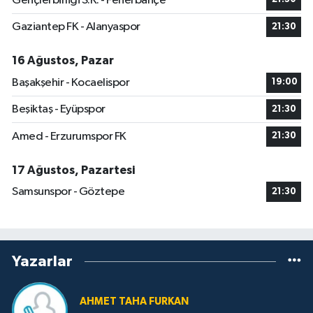
Gençlerbirliği S.K. - Fenerbahçe
Gaziantep FK - Alanyaspor
21:30
16 Ağustos, Pazar
Başakşehir - Kocaelispor
19:00
Beşiktaş - Eyüpspor
21:30
Amed - Erzurumspor FK
21:30
17 Ağustos, Pazartesi
Samsunspor - Göztepe
21:30
Yazarlar
AHMET TAHA FURKAN