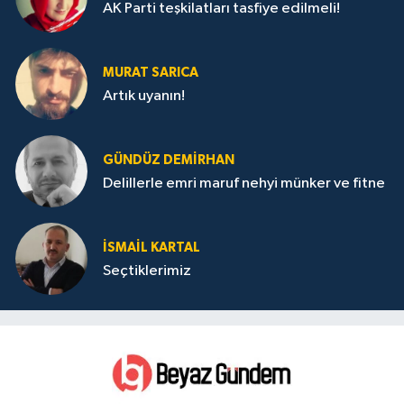
AK Parti teşkilatları tasfiye edilmeli!
MURAT SARICA
Artık uyanın!
GÜNDÜZ DEMIRHAN
Delillerle emri maruf nehyi münker ve fitne
İSMAIL KARTAL
Seçtiklerimiz