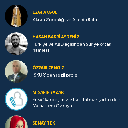
EZGI AKGÜL
Akran Zorbalığı ve Ailenin Rolü
HASAN BASRI AYDENIZ
Türkiye ve ABD açısından Suriye ortak
hamlesi
ÖZGÜR CENGIZ
İŞKUR'dan rezil proje!
MISAFIR YAZAR
Yusuf kardeşimizle hatırlatmak şart oldu -
Muharrem Özkaya
ŞENAY TEK