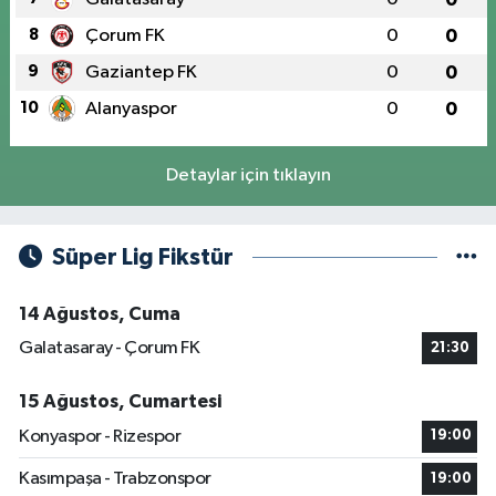
8
Çorum FK
0
0
9
Gaziantep FK
0
0
10
Alanyaspor
0
0
Detaylar için tıklayın
Süper Lig Fikstür
14 Ağustos, Cuma
Galatasaray - Çorum FK
21:30
15 Ağustos, Cumartesi
Konyaspor - Rizespor
19:00
Kasımpaşa - Trabzonspor
19:00