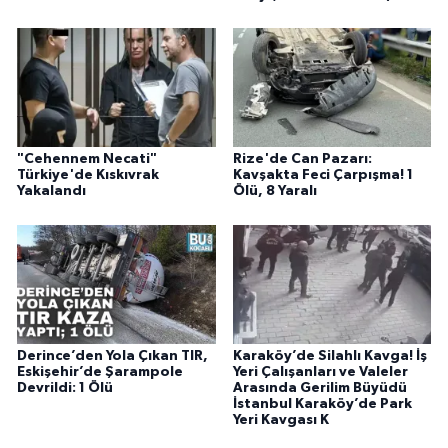
"Cehennem Necati"
Rize'de Can Pazarı:
Türkiye'de Kıskıvrak
Kavşakta Feci Çarpışma! 1
Yakalandı
Ölü, 8 Yaralı
Derince’den Yola Çıkan TIR,
Karaköy’de Silahlı Kavga! İş
Eskişehir’de Şarampole
Yeri Çalışanları ve Valeler
Devrildi: 1 Ölü
Arasında Gerilim Büyüdü
İstanbul Karaköy’de Park
Yeri Kavgası K