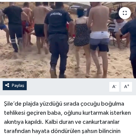
YEREL
Paylaş
-
+
A
A
Şile’de plajda yüzdüğü sırada çocuğu boğulma
tehlikesi geçiren baba, oğlunu kurtarmak isterken
akıntıya kapıldı. Kalbi duran ve cankurtaranlar
tarafından hayata döndürülen şahsın bilincinin