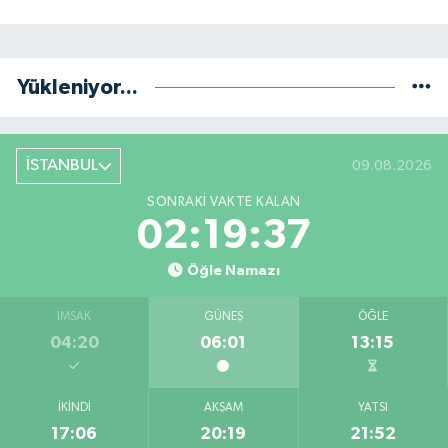
Yükleniyor...
İSTANBUL
09.08.2026
SONRAKI VAKTE KALAN
02:19:37
Öğle Namazı
İMSAK
GÜNEŞ
ÖĞLE
04:20
06:01
13:15
İKINDI
AKŞAM
YATSI
17:06
20:19
21:52