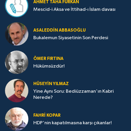
AHMET TAHA FURKAN
Mescid-i Aksa ve İttihad-ı İslam davası
ASALEDDIN ABBASOĞLU
Bukalemun Siyasetinin Son Perdesi
ÖMER FIRTINA
Hükümsüzdür!
HÜSEYIN YILMAZ
Yine Aynı Soru: Bediüzzaman'ın Kabri
Nerede?
FAHRI KOPAR
HDP'nin kapatılmasına karşı çıkanlar!