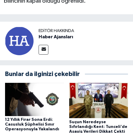
bilincinin kapalı olduğu öğrenildi.
EDITÖR HAKKINDA
Haber Ajansları
Bunlar da ilginizi çekebilir
12 Yıllık Firar Sona Erdi:
Suçun Neredeyse
Casusluk Şüphelisi Sınır
Sıfırlandığı Kent: Tunceli’de
Operasyonuyla Yakalandı
Asayiş Verileri Dikkat Çekti