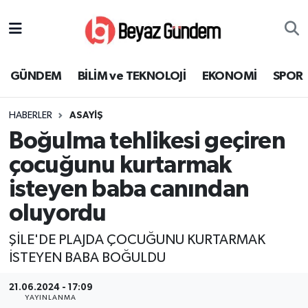
GÜNDEM
Hava Durumu
GÜNDEM
BİLİM ve TEKNOLOJİ
EKONOMİ
SPOR
BİLİM ve TEKNOLOJİ
Trafik Durumu
HABERLER
ASAYİŞ
EKONOMİ
Süper Lig Puan Durumu ve Fikstür
Boğulma tehlikesi geçiren
SPOR
Tüm Manşetler
çocuğunu kurtarmak
isteyen baba canından
SAĞLIK
Son Dakika Haberleri
oluyordu
EĞİTİM
Haber Arşivi
ŞİLE'DE PLAJDA ÇOCUĞUNU KURTARMAK
İSTEYEN BABA BOĞULDU
KÜLTÜR SANAT
21.06.2024 - 17:09
MAGAZİN
YAYINLANMA