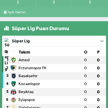
Aylık Vakitler
Süper Lig Puan Durumu
Süper Lig
#
Takım
O
P
1
Amed
0
0
2
Erzurumspor FK
0
0
3
Başakşehir
0
0
4
Kocaelispor
0
0
5
Beşiktaş
0
0
6
Eyüpspor
0
0
7
Galatasaray
0
0