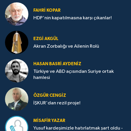
FAHRI KOPAR
HDP'nin kapatılmasına karşı çıkanlar!
EZGI AKGÜL
Akran Zorbalığı ve Ailenin Rolü
HASAN BASRI AYDENIZ
Türkiye ve ABD açısından Suriye ortak
hamlesi
ÖZGÜR CENGIZ
İŞKUR'dan rezil proje!
MISAFIR YAZAR
Yusuf kardeşimizle hatırlatmak şart oldu -