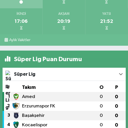
İKINDI
AKŞAM
YATSI
17:06
20:19
21:52
Aylık Vakitler
Süper Lig Puan Durumu
Süper Lig
#
Takım
O
P
1
Amed
0
0
2
Erzurumspor FK
0
0
3
Başakşehir
0
0
4
Kocaelispor
0
0