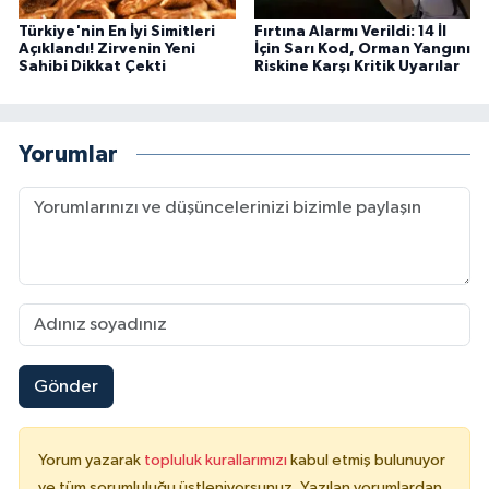
Türkiye'nin En İyi Simitleri
Fırtına Alarmı Verildi: 14 İl
Açıklandı! Zirvenin Yeni
İçin Sarı Kod, Orman Yangını
Sahibi Dikkat Çekti
Riskine Karşı Kritik Uyarılar
Yorumlar
Gönder
Yorum yazarak
topluluk kurallarımızı
kabul etmiş bulunuyor
ve tüm sorumluluğu üstleniyorsunuz. Yazılan yorumlardan