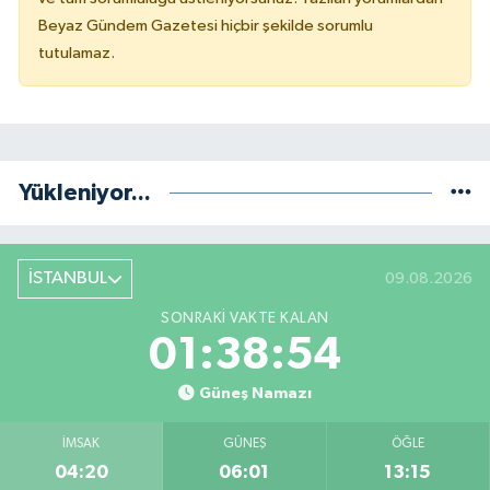
Beyaz Gündem Gazetesi hiçbir şekilde sorumlu
tutulamaz.
Yükleniyor...
İSTANBUL
09.08.2026
SONRAKI VAKTE KALAN
01:38:54
Güneş Namazı
İMSAK
GÜNEŞ
ÖĞLE
04:20
06:01
13:15