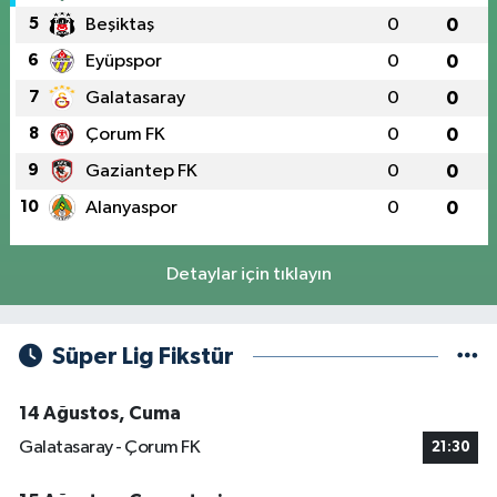
5
Beşiktaş
0
0
6
Eyüpspor
0
0
7
Galatasaray
0
0
8
Çorum FK
0
0
9
Gaziantep FK
0
0
10
Alanyaspor
0
0
Detaylar için tıklayın
Süper Lig Fikstür
14 Ağustos, Cuma
Galatasaray - Çorum FK
21:30