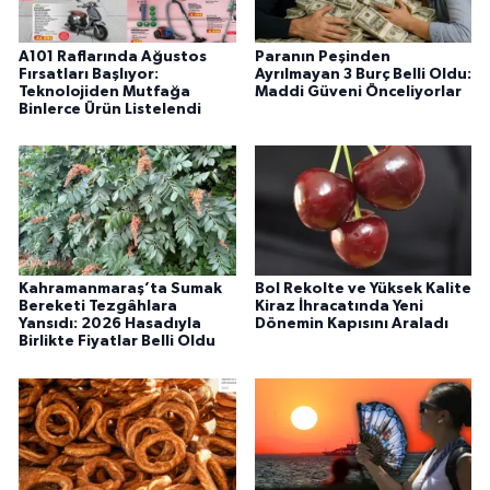
A101 Raflarında Ağustos
Paranın Peşinden
Fırsatları Başlıyor:
Ayrılmayan 3 Burç Belli Oldu:
Teknolojiden Mutfağa
Maddi Güveni Önceliyorlar
Binlerce Ürün Listelendi
Kahramanmaraş’ta Sumak
Bol Rekolte ve Yüksek Kalite
Bereketi Tezgâhlara
Kiraz İhracatında Yeni
Yansıdı: 2026 Hasadıyla
Dönemin Kapısını Araladı
Birlikte Fiyatlar Belli Oldu