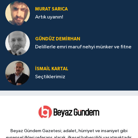
MURAT SARICA
Artık uyanın!
GÜNDÜZ DEMIRHAN
Delillerle emri maruf nehyi münker ve fitne
İSMAIL KARTAL
Seçtiklerimiz
Beyaz Gündem Gazetesi; adalet, hürriyet ve insaniyet gibi
evrensel ilkleri referans alarak, ilkesel haberciliği yaşatmaktadır.