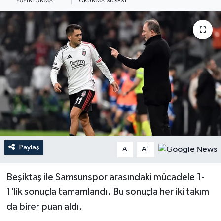
YAYINLANMA
OKUNMA SÜRESI
YEREL
Paylaş
-
+
A
A
Beşiktaş ile Samsunspor arasındaki mücadele 1-
1'lik sonuçla tamamlandı. Bu sonuçla her iki takım
da birer puan aldı.