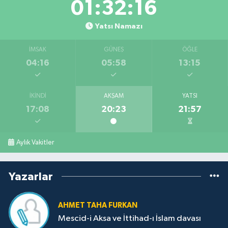
01:32:15
Yatsı Namazı
İMSAK
GÜNEŞ
ÖĞLE
04:16
05:58
13:15
İKINDI
AKŞAM
YATSI
17:08
20:23
21:57
Aylık Vakitler
Yazarlar
AHMET TAHA FURKAN
Mescid-i Aksa ve İttihad-ı İslam davası