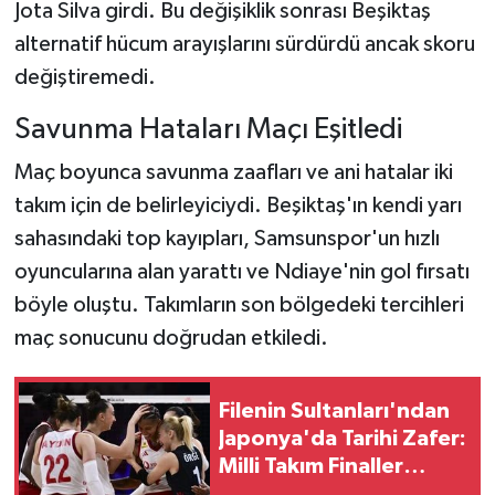
Jota Silva girdi. Bu değişiklik sonrası Beşiktaş
alternatif hücum arayışlarını sürdürdü ancak skoru
değiştiremedi.
Savunma Hataları Maçı Eşitledi
Maç boyunca savunma zaafları ve ani hatalar iki
takım için de belirleyiciydi. Beşiktaş'ın kendi yarı
sahasındaki top kayıpları, Samsunspor'un hızlı
oyuncularına alan yarattı ve Ndiaye'nin gol fırsatı
böyle oluştu. Takımların son bölgedeki tercihleri
maç sonucunu doğrudan etkiledi.
Filenin Sultanları'ndan
Japonya'da Tarihi Zafer:
Milli Takım Finaller
Biletini Erken Aldı