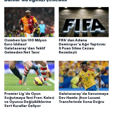
Osimhen İçin 100 Milyon
FIFA'dan Adana
Euro İddiası!
Demirspor'a Ağır Yaptırım:
Galatasaray'dan Teklif
6 Puan Silme Cezası
Gelmeden Net Tavır
Resmileşti
Premier Lig'de Oyun
Galatasaray'da Savunmaya
Soğutmaya Yeni Fren: Kaleci
Dev Hamle: Jhon Lucumi
ve Oyuncu Değişikliklerine
Transferinde Sona Doğru
Sert Kurallar Geliyor