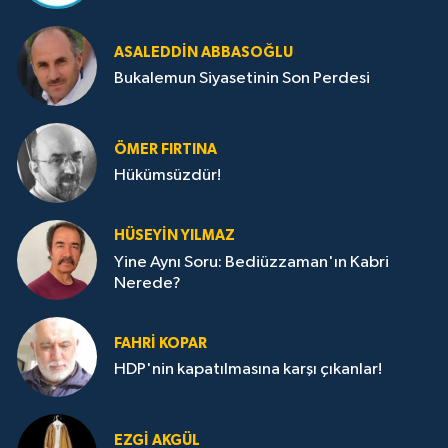
ASALEDDIN ABBASOĞLU
Bukalemun Siyasetinin Son Perdesi
ÖMER FIRTINA
Hükümsüzdür!
HÜSEYIN YILMAZ
Yine Aynı Soru: Bediüzzaman'ın Kabri
Nerede?
FAHRI KOPAR
HDP'nin kapatılmasına karşı çıkanlar!
EZGI AKGÜL