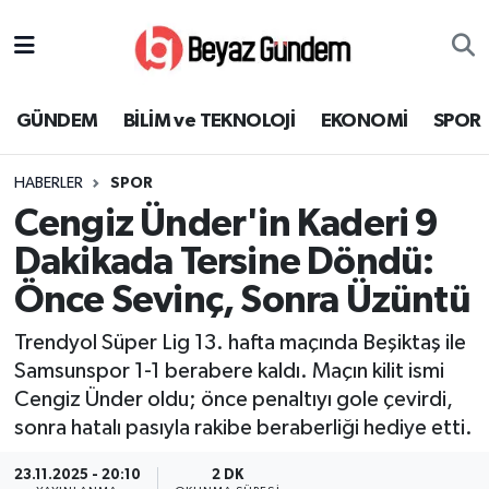
GÜNDEM
Hava Durumu
GÜNDEM
BİLİM ve TEKNOLOJİ
EKONOMİ
SPOR
BİLİM ve TEKNOLOJİ
Trafik Durumu
HABERLER
SPOR
EKONOMİ
Süper Lig Puan Durumu ve Fikstür
Cengiz Ünder'in Kaderi 9
SPOR
Tüm Manşetler
Dakikada Tersine Döndü:
Önce Sevinç, Sonra Üzüntü
SAĞLIK
Son Dakika Haberleri
Trendyol Süper Lig 13. hafta maçında Beşiktaş ile
EĞİTİM
Haber Arşivi
Samsunspor 1-1 berabere kaldı. Maçın kilit ismi
Cengiz Ünder oldu; önce penaltıyı gole çevirdi,
KÜLTÜR SANAT
sonra hatalı pasıyla rakibe beraberliği hediye etti.
MAGAZİN
23.11.2025 - 20:10
2 DK