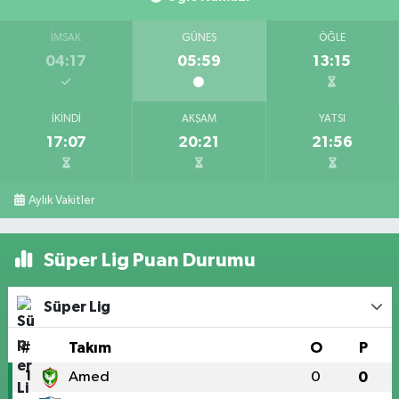
İMSAK
GÜNEŞ
ÖĞLE
04:17
05:59
13:15
İKINDI
AKŞAM
YATSI
17:07
20:21
21:56
Aylık Vakitler
Süper Lig Puan Durumu
Süper Lig
#
Takım
O
P
1
Amed
0
0