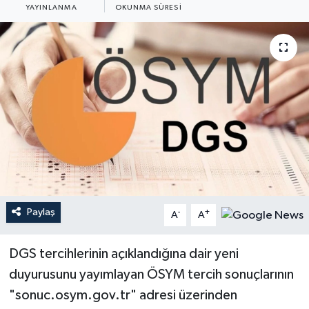
YAYINLANMA
OKUNMA SÜRESI
YEREL
Paylaş
-
+
A
A
DGS tercihlerinin açıklandığına dair yeni
duyurusunu yayımlayan ÖSYM tercih sonuçlarının
"sonuc.osym.gov.tr" adresi üzerinden