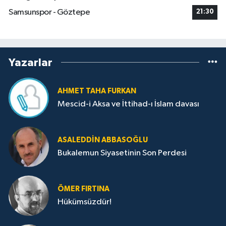
Samsunspor - Göztepe
21:30
Yazarlar
AHMET TAHA FURKAN
Mescid-i Aksa ve İttihad-ı İslam davası
ASALEDDIN ABBASOĞLU
Bukalemun Siyasetinin Son Perdesi
ÖMER FIRTINA
Hükümsüzdür!