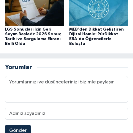
LGS Sonuçları İçin Geri
MEB'den Dikkat Geliştiren
Sayım Başladı: 2026 Sonuç
Dijital Hamle: PürDikkat
Tarihi ve Sorgulama Ekranı
EBA'da Öğrencilerle
Belli Oldu
Buluştu
Yorumlar
Gönder