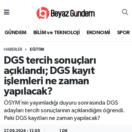
GÜNDEM
Hava Durumu
GÜNDEM
BİLİM ve TEKNOLOJİ
EKONOMİ
SPOR
BİLİM ve TEKNOLOJİ
Trafik Durumu
HABERLER
EĞİTİM
EKONOMİ
Süper Lig Puan Durumu ve Fikstür
DGS tercih sonuçları
SPOR
Tüm Manşetler
açıklandı; DGS kayıt
işlemleri ne zaman
SAĞLIK
Son Dakika Haberleri
yapılacak?
EĞİTİM
Haber Arşivi
ÖSYM’nin yayımladığı duyuru sonrasında DGS
adayları tercih sonuçlarının açıklandığını öğrendi.
KÜLTÜR SANAT
Peki DGS kayıtları ne zaman yapılacak?
MAGAZİN
27.09.2024 - 12:00
1 DK