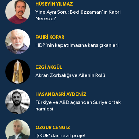
HÜSEYIN YILMAZ
Yine Aynı Soru: Bediüzzaman'ın Kabri
Nerede?
FAHRI KOPAR
HDP'nin kapatılmasına karşı çıkanlar!
EZGI AKGÜL
Akran Zorbalığı ve Ailenin Rolü
HASAN BASRI AYDENIZ
Türkiye ve ABD açısından Suriye ortak
hamlesi
ÖZGÜR CENGIZ
İŞKUR'dan rezil proje!