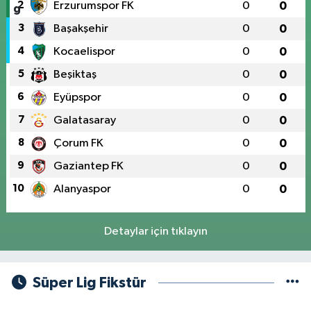
2
Erzurumspor FK
0
0
3
Başakşehir
0
0
4
Kocaelispor
0
0
5
Beşiktaş
0
0
6
Eyüpspor
0
0
7
Galatasaray
0
0
8
Çorum FK
0
0
9
Gaziantep FK
0
0
10
Alanyaspor
0
0
Detaylar için tıklayın
Süper Lig Fikstür