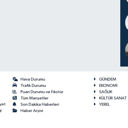
Hava Durumu
GÜNDEM
Trafik Durumu
EKONOMİ
Puan Durumu ve Fikstür
SAĞLIK
Tüm Manşetler
KÜLTÜR SANAT
yet
Son Dakika Haberleri
YEREL
i
Haber Arşivi