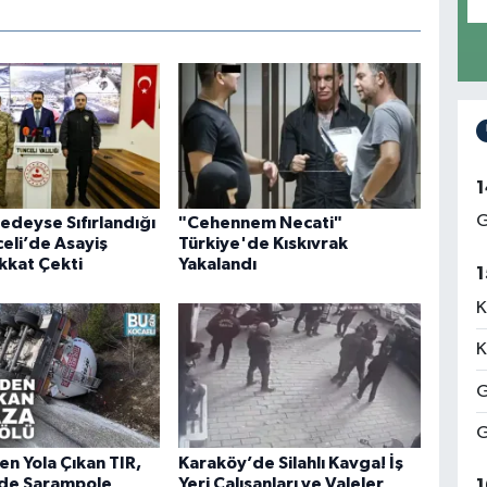
1
G
edeyse Sıfırlandığı
"Cehennem Necati"
eli’de Asayiş
Türkiye'de Kıskıvrak
ikkat Çekti
Yakalandı
1
K
K
G
G
en Yola Çıkan TIR,
Karaköy’de Silahlı Kavga! İş
’de Şarampole
Yeri Çalışanları ve Valeler
1