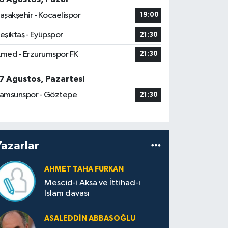
aşakşehir - Kocaelispor
19:00
eşiktaş - Eyüpspor
21:30
med - Erzurumspor FK
21:30
7 Ağustos, Pazartesi
amsunspor - Göztepe
21:30
Yazarlar
AHMET TAHA FURKAN
Mescid-i Aksa ve İttihad-ı
İslam davası
ASALEDDIN ABBASOĞLU