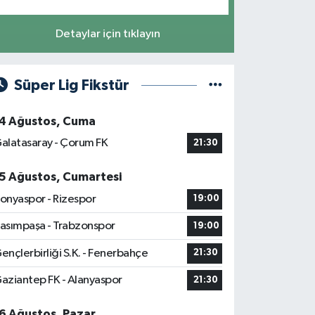
Detaylar için tıklayın
Süper Lig Fikstür
4 Ağustos, Cuma
alatasaray - Çorum FK
21:30
5 Ağustos, Cumartesi
onyaspor - Rizespor
19:00
asımpaşa - Trabzonspor
19:00
ençlerbirliği S.K. - Fenerbahçe
21:30
aziantep FK - Alanyaspor
21:30
6 Ağustos, Pazar