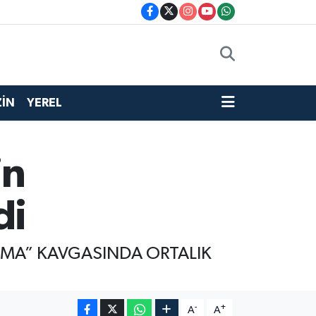
İN
YEREL
in
di
RTMA” KAVGASINDA ORTALIK
-
+
A
A