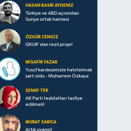
HASAN BASRI AYDENIZ
Türkiye ve ABD açısından
Suriye ortak hamlesi
ÖZGÜR CENGIZ
İŞKUR'dan rezil proje!
MISAFIR YAZAR
Yusuf kardeşimizle hatırlatmak
şart oldu - Muharrem Özkaya
ŞENAY TEK
AK Parti teşkilatları tasfiye
edilmeli!
MURAT SARICA
Artık uyanın!