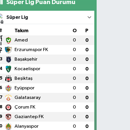
Süper Lig Puan Durumu
Süper Lig
#
Takım
O
P
1
Amed
0
0
2
Erzurumspor FK
0
0
3
Başakşehir
0
0
4
Kocaelispor
0
0
5
Beşiktaş
0
0
6
Eyüpspor
0
0
7
Galatasaray
0
0
8
Çorum FK
0
0
9
Gaziantep FK
0
0
0
Alanyaspor
0
0