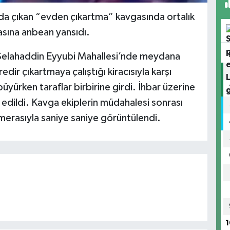
sında çıkan “evden çıkartma” kavgasında ortalık
asına anbean yansıdı.
 Selahaddin Eyyubi Mahallesi’nde meydana
edir çıkartmaya çalıştığı kiracısıyla karşı
üyürken taraflar birbirine girdi. İhbar üzerine
k edildi. Kavga ekiplerin müdahalesi sonrası
merasıyla saniye saniye görüntülendi.
1