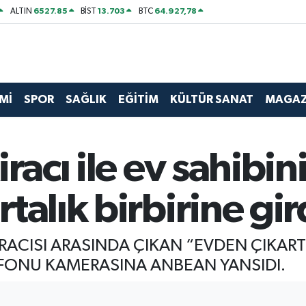
6527.85
13.703
64.927,78
ALTIN
BİST
BTC
Mİ
SPOR
SAĞLIK
EĞİTİM
KÜLTÜR SANAT
MAGAZ
racı ile ev sahibin
talık birbirine gir
KİRACISI ARASINDA ÇIKAN “EVDEN ÇIKA
LEFONU KAMERASINA ANBEAN YANSIDI.