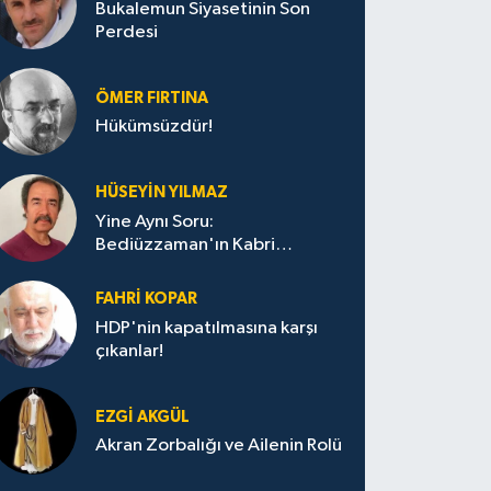
Bukalemun Siyasetinin Son
Perdesi
ÖMER FIRTINA
Hükümsüzdür!
HÜSEYIN YILMAZ
Yine Aynı Soru:
Bediüzzaman'ın Kabri
Nerede?
FAHRI KOPAR
HDP'nin kapatılmasına karşı
çıkanlar!
EZGI AKGÜL
Akran Zorbalığı ve Ailenin Rolü