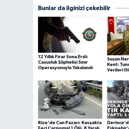
Bunlar da ilginizi çekebilir
12 Yıllık Firar Sona Erdi:
Suçun Ner
Casusluk Şüphelisi Sınır
Kent: Tunc
Operasyonuyla Yakalandı
Verileri D
Rize'de Can Pazarı: Kavşakta
Derince’d
Feci Çarpışma! 1 Ölü, 8 Yaralı
Eskişehir