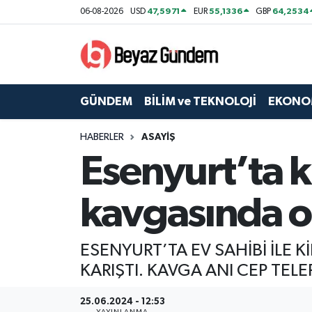
47,5971
55,1336
64,2534
06-08-2026
USD
EUR
GBP
GÜNDEM
Hava Durumu
BİLİM ve TEKNOLOJİ
Trafik Durumu
GÜNDEM
BİLİM ve TEKNOLOJİ
EKONO
EKONOMİ
Süper Lig Puan Durumu ve Fikstür
HABERLER
ASAYİŞ
Esenyurt’ta ki
SPOR
Tüm Manşetler
SAĞLIK
Son Dakika Haberleri
kavgasında or
EĞİTİM
Haber Arşivi
ESENYURT’TA EV SAHİBİ İLE 
KÜLTÜR SANAT
KARIŞTI. KAVGA ANI CEP TE
MAGAZİN
25.06.2024 - 12:53
YAYINLANMA