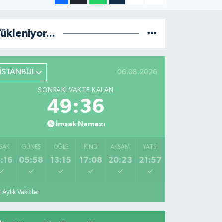
ükleniyor...
İSTANBUL
06.08.2026
SONRAKI VAKTE KALAN
49:35
İmsak Namazı
SAK
GÜNEŞ
ÖĞLE
İKINDI
AKŞAM
YATSI
:16
05:58
13:15
17:08
20:23
21:57
Aylık Vakitler