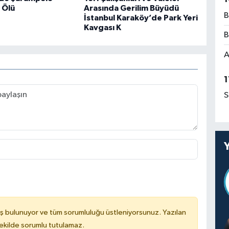
1 Ölü
Arasında Gerilim Büyüdü
B
İstanbul Karaköy’de Park Yeri
Kavgası K
B
A
1
S
ş bulunuyor ve tüm sorumluluğu üstleniyorsunuz. Yazılan
kilde sorumlu tutulamaz.