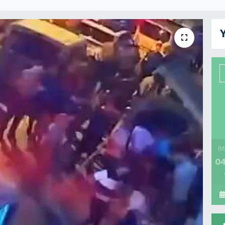
Y
İM
04