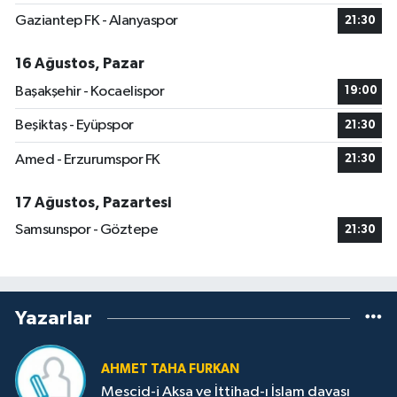
Gaziantep FK - Alanyaspor
21:30
16 Ağustos, Pazar
Başakşehir - Kocaelispor
19:00
Beşiktaş - Eyüpspor
21:30
Amed - Erzurumspor FK
21:30
17 Ağustos, Pazartesi
Samsunspor - Göztepe
21:30
Yazarlar
AHMET TAHA FURKAN
Mescid-i Aksa ve İttihad-ı İslam davası