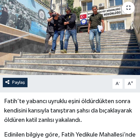
YEREL
Paylaş
-
+
A
A
Fatih’te yabancı uyruklu eşini öldürdükten sonra
kendisini karısıyla tanıştıran şahsı da bıçaklayarak
öldüren katil zanlısı yakalandı.
Edinilen bilgiye göre, Fatih Yedikule Mahallesi’nde