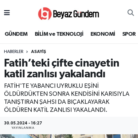
GÜNDEM
Hava Durumu
GÜNDEM
BİLİM ve TEKNOLOJİ
EKONOMİ
SPOR
BİLİM ve TEKNOLOJİ
Trafik Durumu
HABERLER
ASAYİŞ
EKONOMİ
Süper Lig Puan Durumu ve Fikstür
Fatih’teki çifte cinayetin
SPOR
Tüm Manşetler
katil zanlısı yakalandı
FATİH'TE YABANCI UYRUKLU EŞİNİ
SAĞLIK
Son Dakika Haberleri
ÖLDÜRDÜKTEN SONRA KENDİSİNİ KARISIYLA
TANIŞTIRAN ŞAHSI DA BIÇAKLAYARAK
EĞİTİM
Haber Arşivi
ÖLDÜREN KATİL ZANLISI YAKALANDI.
KÜLTÜR SANAT
30.05.2024 - 16:27
YAYINLANMA
MAGAZİN