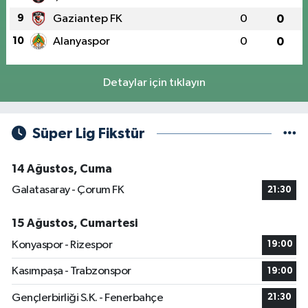
9
Gaziantep FK
0
0
10
Alanyaspor
0
0
Detaylar için tıklayın
Süper Lig Fikstür
14 Ağustos, Cuma
Galatasaray - Çorum FK
21:30
15 Ağustos, Cumartesi
Konyaspor - Rizespor
19:00
Kasımpaşa - Trabzonspor
19:00
Gençlerbirliği S.K. - Fenerbahçe
21:30