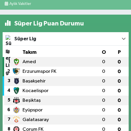
Aylık Vakitler
Süper Lig Puan Durumu
Süper Lig
#
Takım
O
P
1
Amed
0
0
2
Erzurumspor FK
0
0
3
Başakşehir
0
0
4
Kocaelispor
0
0
5
Beşiktaş
0
0
6
Eyüpspor
0
0
7
Galatasaray
0
0
8
Çorum FK
0
0