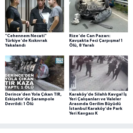
"Cehennem Necati"
Rize'de Can Pazarı:
Türkiye'de Kıskıvrak
Kavşakta Feci Çarpışma! 1
Yakalandı
Ölü, 8 Yaralı
Derince’den Yola Çıkan TIR,
Karaköy’de Silahlı Kavga! İş
Eskişehir’de Şarampole
Yeri Çalışanları ve Valeler
Devrildi: 1 Ölü
Arasında Gerilim Büyüdü
İstanbul Karaköy’de Park
Yeri Kavgası K