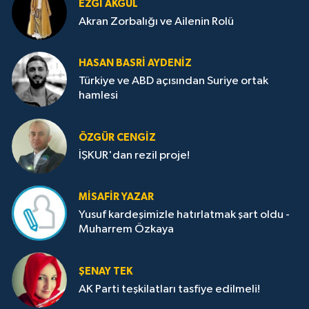
EZGI AKGÜL
Akran Zorbalığı ve Ailenin Rolü
HASAN BASRI AYDENIZ
Türkiye ve ABD açısından Suriye ortak
hamlesi
ÖZGÜR CENGIZ
İŞKUR'dan rezil proje!
MISAFIR YAZAR
Yusuf kardeşimizle hatırlatmak şart oldu -
Muharrem Özkaya
ŞENAY TEK
AK Parti teşkilatları tasfiye edilmeli!