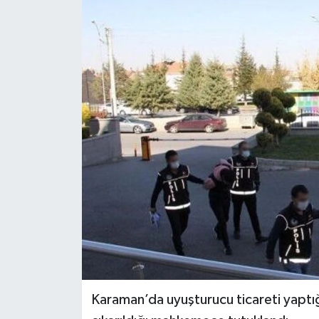
YEREL
Karaman’da uyuşturucu ticareti yaptığı