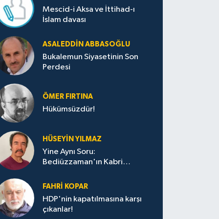
Mescid-i Aksa ve İttihad-ı
İslam davası
ASALEDDIN ABBASOĞLU
Bukalemun Siyasetinin Son
Perdesi
ÖMER FIRTINA
Hükümsüzdür!
HÜSEYIN YILMAZ
Yine Aynı Soru:
Bediüzzaman'ın Kabri
Nerede?
FAHRI KOPAR
HDP'nin kapatılmasına karşı
çıkanlar!