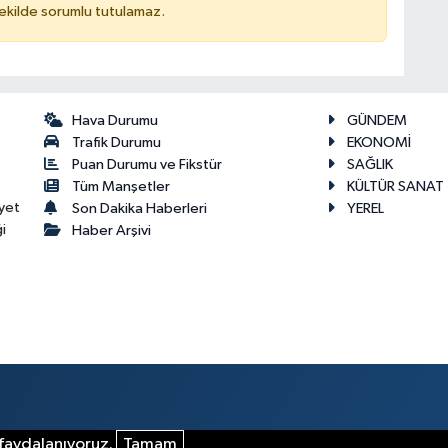
kilde sorumlu tutulamaz.
Hava Durumu
GÜNDEM
Trafik Durumu
EKONOMİ
Puan Durumu ve Fikstür
SAĞLIK
Tüm Manşetler
KÜLTÜR SANAT
yet
Son Dakika Haberleri
YEREL
i
Haber Arşivi
 faydalanıyoruz.
Tamam