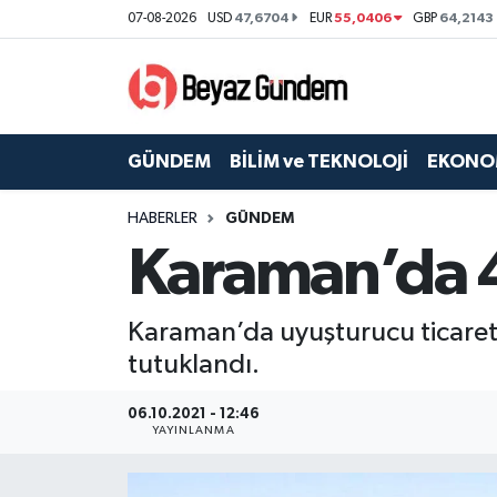
47,6704
55,0406
64,2143
07-08-2026
USD
EUR
GBP
GÜNDEM
Hava Durumu
BİLİM ve TEKNOLOJİ
Trafik Durumu
GÜNDEM
BİLİM ve TEKNOLOJİ
EKONO
EKONOMİ
Süper Lig Puan Durumu ve Fikstür
HABERLER
GÜNDEM
Karaman’da 4
SPOR
Tüm Manşetler
SAĞLIK
Son Dakika Haberleri
Karaman’da uyuşturucu ticareti 
tutuklandı.
EĞİTİM
Haber Arşivi
06.10.2021 - 12:46
KÜLTÜR SANAT
YAYINLANMA
MAGAZİN