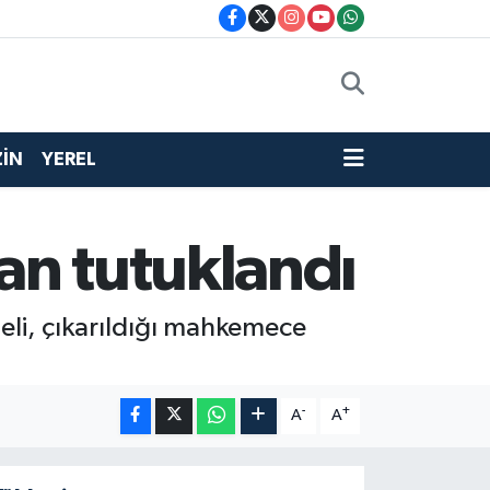
İN
YEREL
an tutuklandı
heli, çıkarıldığı mahkemece
-
+
A
A