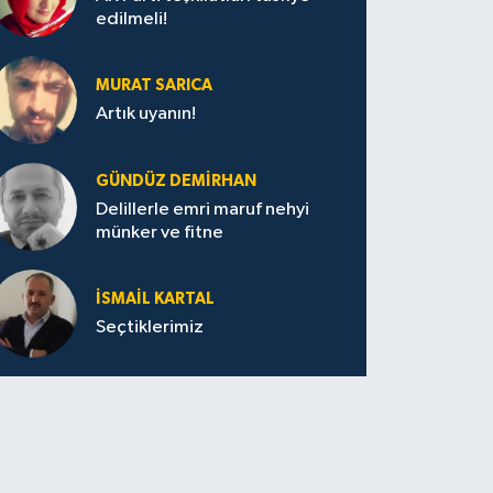
edilmeli!
MURAT SARICA
Artık uyanın!
GÜNDÜZ DEMIRHAN
Delillerle emri maruf nehyi
münker ve fitne
İSMAIL KARTAL
Seçtiklerimiz