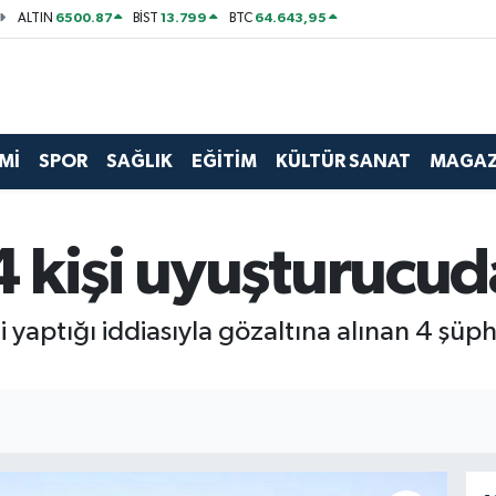
6500.87
13.799
64.643,95
ALTIN
BİST
BTC
Mİ
SPOR
SAĞLIK
EĞİTİM
KÜLTÜR SANAT
MAGAZ
 kişi uyuşturucud
yaptığı iddiasıyla gözaltına alınan 4 şüp