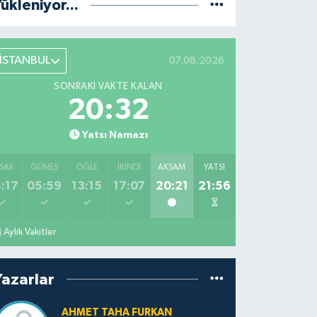
ükleniyor...
İSTANBUL
07.08.2026
SONRAKI VAKTE KALAN
20:32
Yatsı Namazı
SAK
GÜNEŞ
ÖĞLE
İKINDI
AKŞAM
YATSI
:17
05:59
13:15
17:07
20:21
21:56
Aylık Vakitler
Yazarlar
AHMET TAHA FURKAN