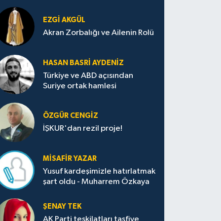
EZGI AKGÜL
Akran Zorbalığı ve Ailenin Rolü
HASAN BASRI AYDENIZ
Türkiye ve ABD açısından
Suriye ortak hamlesi
ÖZGÜR CENGIZ
İŞKUR'dan rezil proje!
MISAFIR YAZAR
Yusuf kardeşimizle hatırlatmak
şart oldu - Muharrem Özkaya
ŞENAY TEK
AK Parti teşkilatları tasfiye