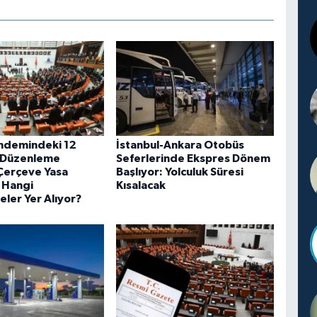
ndemindeki 12
İstanbul-Ankara Otobüs
 Düzenleme
Seferlerinde Ekspres Dönem
 Çerçeve Yasa
Başlıyor: Yolculuk Süresi
e Hangi
Kısalacak
ler Yer Alıyor?