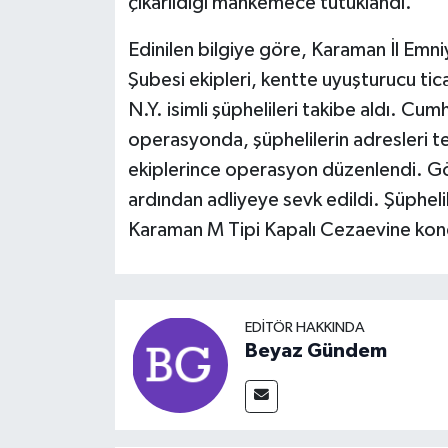
çıkarıldığı mahkemece tutuklandı.
Edinilen bilgiye göre, Karaman İl Em
Şubesi ekipleri, kentte uyuşturucu ticar
N.Y. isimli şüphelileri takibe aldı. Cu
operasyonda, şüphelilerin adresleri t
ekiplerince operasyon düzenlendi. Göza
ardından adliyeye sevk edildi. Şüpheli
Karaman M Tipi Kapalı Cezaevine kon
EDITÖR HAKKINDA
Beyaz Gündem