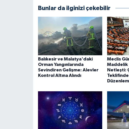
Bunlar da ilginizi çekebilir
Balıkesir ve Malatya'daki
Meclis Gü
Orman Yangınlarında
Maddelik
Sevindiren Gelişme: Alevler
Netleşti:
Kontrol Altına Alındı
Teklifind
Düzenleme