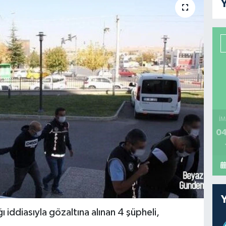
Y
İM
04
 iddiasıyla gözaltına alınan 4 şüpheli,