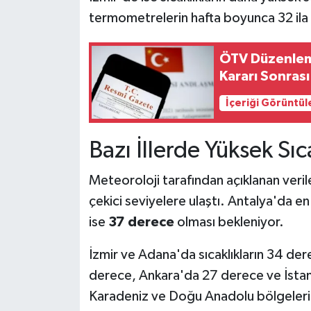
termometrelerin hafta boyunca 32 ila 
ÖTV Düzenlem
Kararı Sonras
İçeriği Görüntül
Bazı İllerde Yüksek Sıc
Meteoroloji tarafından açıklanan verile
çekici seviyelere ulaştı. Antalya'da en
ise
37 derece
olması bekleniyor.
İzmir ve Adana'da sıcaklıkların 34 der
derece, Ankara'da 27 derece ve İsta
Karadeniz ve Doğu Anadolu bölgelerind