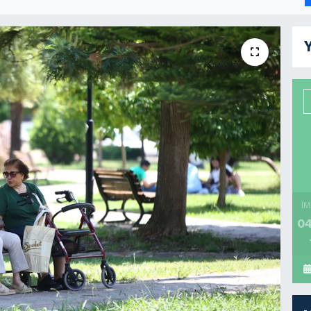
Y
İM
04