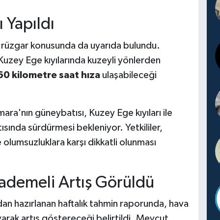
 Yapıldı
i rüzgar konusunda da uyarıda bulundu.
Kuzey Ege kıyılarında kuzeyli yönlerden
 60 kilometre saat hıza
ulaşabileceği
mara'nın güneybatısı, Kuzey Ege kıyıları ile
nda sürdürmesi bekleniyor. Yetkililer,
olumsuzluklara karşı dikkatli olunması
Kademeli Artış Görüldü
an hazırlanan haftalık tahmin raporunda, hava
yarak artış göstereceği belirtildi. Mevcut