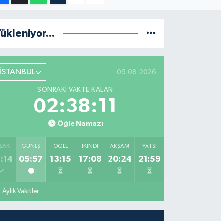
ükleniyor...
İSTANBUL
05.08.2026
SONRAKI VAKTE KALAN
02:38:10
Öğle Namazı
SAK
GÜNEŞ
ÖĞLE
İKINDI
AKŞAM
YATSI
:14
05:57
13:15
17:08
20:24
21:59
Aylık Vakitler