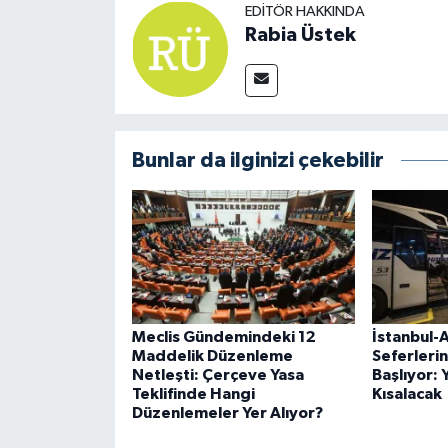
EDITÖR HAKKINDA
Rabia Üstek
Bunlar da ilginizi çekebilir
Meclis Gündemindeki 12
İstanbul-
Maddelik Düzenleme
Seferleri
Netleşti: Çerçeve Yasa
Başlıyor: 
Teklifinde Hangi
Kısalacak
Düzenlemeler Yer Alıyor?