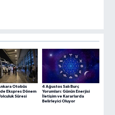
Ankara Otobüs
4 Ağustos Salı Burç
nde Ekspres Dönem
Yorumları: Günün Enerjisi
Yolculuk Süresi
İletişim ve Kararlarda
Belirleyici Oluyor