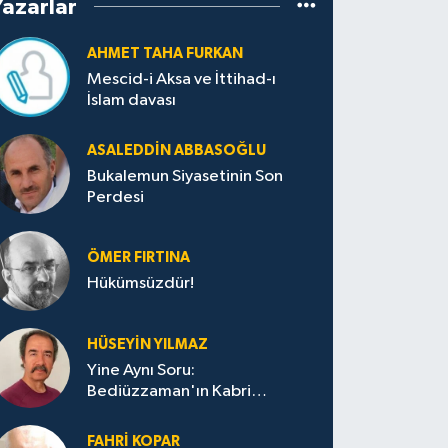
Yazarlar
AHMET TAHA FURKAN
Mescid-i Aksa ve İttihad-ı
İslam davası
ASALEDDIN ABBASOĞLU
Bukalemun Siyasetinin Son
Perdesi
ÖMER FIRTINA
Hükümsüzdür!
HÜSEYIN YILMAZ
Yine Aynı Soru:
Bediüzzaman'ın Kabri
Nerede?
FAHRI KOPAR