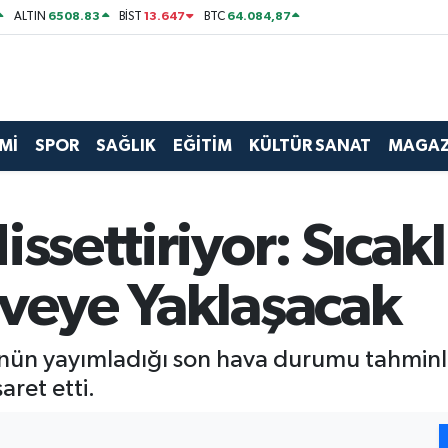
6508.83
13.647
64.084,87
ALTIN
BİST
BTC
Mİ
SPOR
SAĞLIK
EĞİTİM
KÜLTÜR SANAT
MAGAZ
ssettiriyor: Sıcakl
rveye Yaklaşacak
n yayımladığı son hava durumu tahminleri
aret etti.