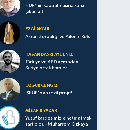
HDP'nin kapatılmasına karşı
çıkanlar!
EZGI AKGÜL
Akran Zorbalığı ve Ailenin Rolü
HASAN BASRI AYDENIZ
Türkiye ve ABD açısından
Suriye ortak hamlesi
ÖZGÜR CENGIZ
İŞKUR'dan rezil proje!
MISAFIR YAZAR
Yusuf kardeşimizle hatırlatmak
şart oldu - Muharrem Özkaya