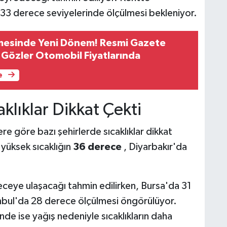
33 derece seviyelerinde ölçülmesi bekleniyor.
esinde Yeni Dönem! Resmi Gazete
ı Gözler Otomobil Fiyatlarında
e
aklıklar Dikkat Çekti
re göre bazı şehirlerde sıcaklıklar dikkat
 yüksek sıcaklığın
36 derece
, Diyarbakır'da
eceye ulaşacağı tahmin edilirken, Bursa'da 31
nbul'da 28 derece ölçülmesi öngörülüyor.
e ise yağış nedeniyle sıcaklıkların daha