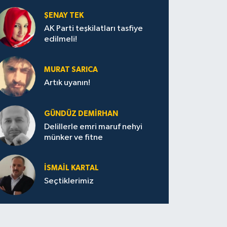
ŞENAY TEK
AK Parti teşkilatları tasfiye
edilmeli!
MURAT SARICA
Artık uyanın!
GÜNDÜZ DEMIRHAN
Delillerle emri maruf nehyi
münker ve fitne
İSMAIL KARTAL
Seçtiklerimiz