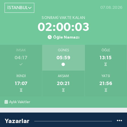
İSTANBUL
07.08.2026
SONRAKI VAKTE KALAN
02:00:02
Öğle Namazı
İMSAK
GÜNEŞ
ÖĞLE
04:17
05:59
13:15
İKINDI
AKŞAM
YATSI
17:07
20:21
21:56
Aylık Vakitler
Yazarlar