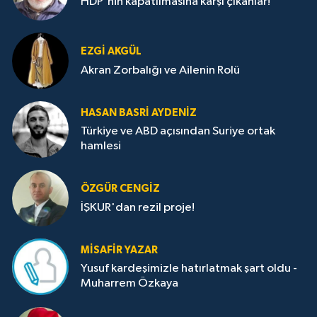
HDP'nin kapatılmasına karşı çıkanlar!
EZGI AKGÜL
Akran Zorbalığı ve Ailenin Rolü
HASAN BASRI AYDENIZ
Türkiye ve ABD açısından Suriye ortak
hamlesi
ÖZGÜR CENGIZ
İŞKUR'dan rezil proje!
MISAFIR YAZAR
Yusuf kardeşimizle hatırlatmak şart oldu -
Muharrem Özkaya