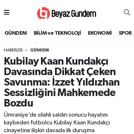
GÜNDEM
Hava Durumu
GÜNDEM
BİLİM ve TEKNOLOJİ
EKONOMİ
SPOR
BİLİM ve TEKNOLOJİ
Trafik Durumu
HABERLER
GÜNDEM
EKONOMİ
Süper Lig Puan Durumu ve Fikstür
Kubilay Kaan Kundakçı
SPOR
Tüm Manşetler
Davasında Dikkat Çeken
Savunma: İzzet Yıldızhan
SAĞLIK
Son Dakika Haberleri
Sessizliğini Mahkemede
EĞİTİM
Haber Arşivi
Bozdu
KÜLTÜR SANAT
Ümraniye’de silahlı saldırı sonucu hayatını
kaybeden futbolcu Kubilay Kaan Kundakçı
MAGAZİN
cinayetine ilişkin davada ilk duruşma