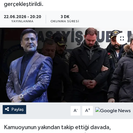
gerçekleştirildi.
YEREL
22.06.2026 - 20:20
3 DK
YAYINLANMA
OKUNMA SÜRESI
Paylaş
-
+
A
A
Kamuoyunun yakından takip ettiği davada,