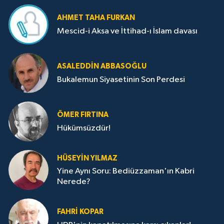
AHMET TAHA FURKAN
Mescid-i Aksa ve İttihad-ı İslam davası
ASALEDDIN ABBASOĞLU
Bukalemun Siyasetinin Son Perdesi
ÖMER FIRTINA
Hükümsüzdür!
HÜSEYIN YILMAZ
Yine Aynı Soru: Bediüzzaman'ın Kabri
Nerede?
FAHRI KOPAR