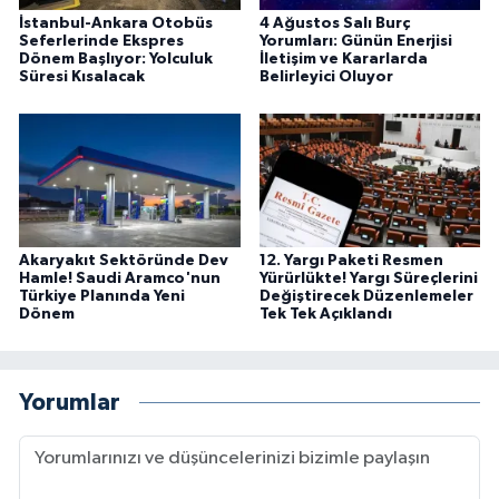
İstanbul-Ankara Otobüs
4 Ağustos Salı Burç
Seferlerinde Ekspres
Yorumları: Günün Enerjisi
Dönem Başlıyor: Yolculuk
İletişim ve Kararlarda
Süresi Kısalacak
Belirleyici Oluyor
Akaryakıt Sektöründe Dev
12. Yargı Paketi Resmen
Hamle! Saudi Aramco'nun
Yürürlükte! Yargı Süreçlerini
Türkiye Planında Yeni
Değiştirecek Düzenlemeler
Dönem
Tek Tek Açıklandı
Yorumlar