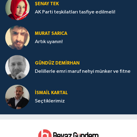
ŞENAY TEK
AK Parti teşkilatları tasfiye edilmeli!
MURAT SARICA
Artık uyanın!
GÜNDÜZ DEMIRHAN
Delillerle emri maruf nehyi münker ve fitne
İSMAIL KARTAL
Seçtiklerimiz