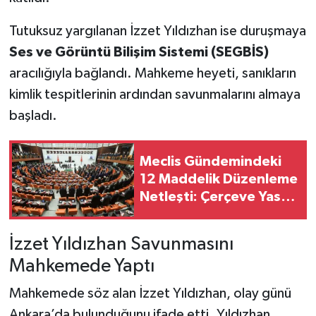
Tutuksuz yargılanan İzzet Yıldızhan ise duruşmaya
Ses ve Görüntü Bilişim Sistemi (SEGBİS)
aracılığıyla bağlandı. Mahkeme heyeti, sanıkların
kimlik tespitlerinin ardından savunmalarını almaya
başladı.
Meclis Gündemindeki
12 Maddelik Düzenleme
Netleşti: Çerçeve Yasa
Teklifinde Hangi
Düzenlemeler Yer
İzzet Yıldızhan Savunmasını
Alıyor?
Mahkemede Yaptı
Mahkemede söz alan İzzet Yıldızhan, olay günü
Ankara’da bulunduğunu ifade etti. Yıldızhan,