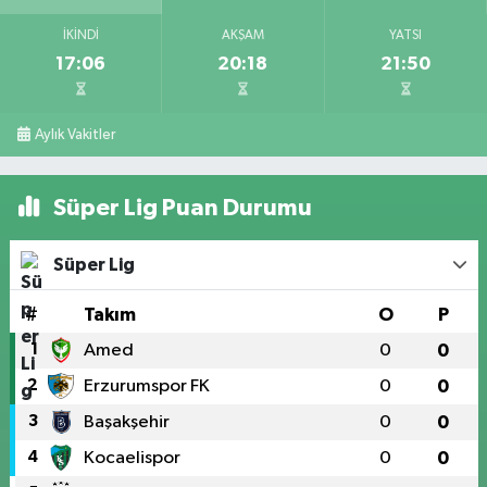
İKINDI
AKŞAM
YATSI
17:06
20:18
21:50
Aylık Vakitler
Süper Lig Puan Durumu
Süper Lig
#
Takım
O
P
1
Amed
0
0
2
Erzurumspor FK
0
0
3
Başakşehir
0
0
4
Kocaelispor
0
0