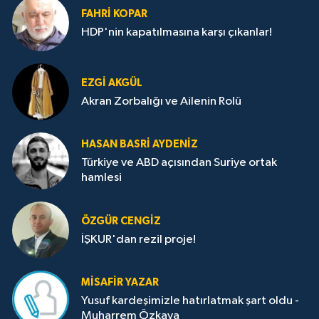
FAHRI KOPAR
HDP'nin kapatılmasına karşı çıkanlar!
EZGI AKGÜL
Akran Zorbalığı ve Ailenin Rolü
HASAN BASRI AYDENIZ
Türkiye ve ABD açısından Suriye ortak
hamlesi
ÖZGÜR CENGIZ
İŞKUR'dan rezil proje!
MISAFIR YAZAR
Yusuf kardeşimizle hatırlatmak şart oldu -
Muharrem Özkaya