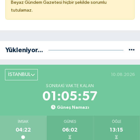
Beyaz Gündem Gazetesi hiçbir şekilde sorumlu
tutulamaz.
Yükleniyor...
İSTANBUL
10.08.2026
SONRAKI VAKTE KALAN
01:05:57
Güneş Namazı
İMSAK
GÜNEŞ
ÖĞLE
04:22
06:02
13:15