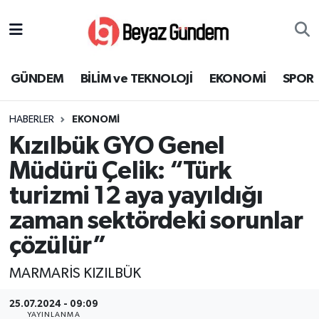
GÜNDEM
Hava Durumu
GÜNDEM
BİLİM ve TEKNOLOJİ
EKONOMİ
SPOR
BİLİM ve TEKNOLOJİ
Trafik Durumu
HABERLER
EKONOMİ
EKONOMİ
Süper Lig Puan Durumu ve Fikstür
Kızılbük GYO Genel
SPOR
Tüm Manşetler
Müdürü Çelik: “Türk
turizmi 12 aya yayıldığı
SAĞLIK
Son Dakika Haberleri
zaman sektördeki sorunlar
EĞİTİM
Haber Arşivi
çözülür”
KÜLTÜR SANAT
MARMARİS KIZILBÜK
25.07.2024 - 09:09
MAGAZİN
YAYINLANMA