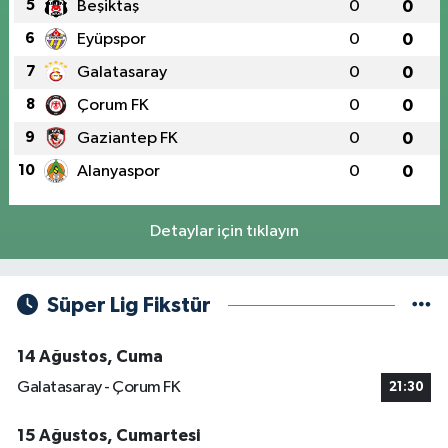
5
Beşiktaş
0
0
6
Eyüpspor
0
0
7
Galatasaray
0
0
8
Çorum FK
0
0
9
Gaziantep FK
0
0
10
Alanyaspor
0
0
Detaylar için tıklayın
Süper Lig Fikstür
14 Ağustos, Cuma
Galatasaray - Çorum FK
21:30
15 Ağustos, Cumartesi