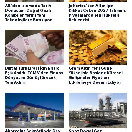
AB'den Isınmada Tarihi
Jefferies’ten Altın İçin
Dönüşüm: Doğal Gazlı
Dikkat Çeken 2027 Tahmini:
Kombiler Yerini Yeni
Piyasalarda Yeni Yükseliş
Teknolojilere Bırakıyor
Beklentisi
Dijital Türk Lirası İçin Kritik
Gram Altın Yeni Güne
Eşik Aşıldı: TCMB'den Finans
Yükselişle Başladı: Küresel
Dünyasını Dönüştürecek
Gelişmeler Fiyatları
Yeni Adım
Etkilemeye Devam Ediyor
Akaryakıt Sektöründe Dev
Spot Doğal Gaz