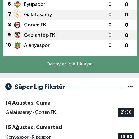
6
Eyüpspor
0
0
7
Galatasaray
0
0
8
Çorum FK
0
0
9
Gaziantep FK
0
0
10
Alanyaspor
0
0
Detaylar için tıklayın
Süper Lig Fikstür
14 Ağustos, Cuma
Galatasaray - Çorum FK
21:30
15 Ağustos, Cumartesi
Konyaspor - Rizespor
19:00