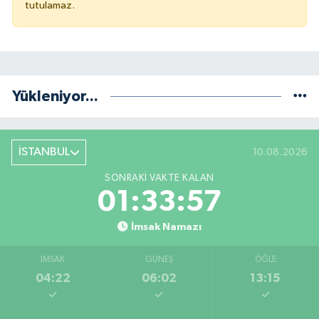
tutulamaz.
Yükleniyor...
İSTANBUL
10.08.2026
SONRAKI VAKTE KALAN
01:33:56
İmsak Namazı
İMSAK
GÜNEŞ
ÖĞLE
04:22
06:02
13:15