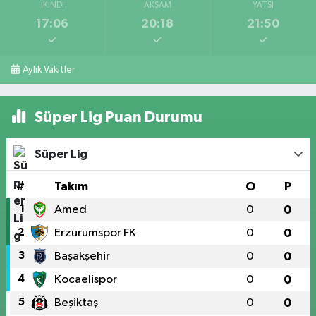
İKINDI
AKŞAM
YATSI
17:06
20:18
21:50
Aylık Vakitler
Süper Lig Puan Durumu
Süper Lig
#
Takım
O
P
1
Amed
0
0
2
Erzurumspor FK
0
0
3
Başakşehir
0
0
4
Kocaelispor
0
0
5
Beşiktaş
0
0