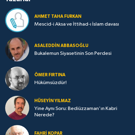
AHMET TAHA FURKAN
Mescid-i Aksa ve İttihad-ı İslam davası
ASALEDDIN ABBASOĞLU
Bukalemun Siyasetinin Son Perdesi
ÖMER FIRTINA
Hükümsüzdür!
HÜSEYIN YILMAZ
Yine Aynı Soru: Bediüzzaman'ın Kabri
Nerede?
FAHRI KOPAR