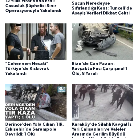
12 Yıllık Firar Sona Erdi:
Suçun Neredeyse
Casusluk Şüphelisi Sınır
Sıfırlandığı Kent: Tunceli’de
Operasyonuyla Yakalandı
Asayiş Verileri Dikkat Çekti
"Cehennem Necati"
Rize'de Can Pazarı:
Türkiye'de Kıskıvrak
Kavşakta Feci Çarpışma! 1
Yakalandı
Ölü, 8 Yaralı
Derince’den Yola Çıkan TIR,
Karaköy’de Silahlı Kavga! İş
Eskişehir’de Şarampole
Yeri Çalışanları ve Valeler
Devrildi: 1 Ölü
Arasında Gerilim Büyüdü