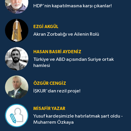
HDP'nin kapatılmasına karşı çıkanlar!
EZGI AKGÜL
Akran Zorbalığı ve Ailenin Rolü
HASAN BASRI AYDENIZ
Türkiye ve ABD açısından Suriye ortak
hamlesi
ÖZGÜR CENGIZ
İŞKUR'dan rezil proje!
MISAFIR YAZAR
Yusuf kardeşimizle hatırlatmak şart oldu -
Muharrem Özkaya