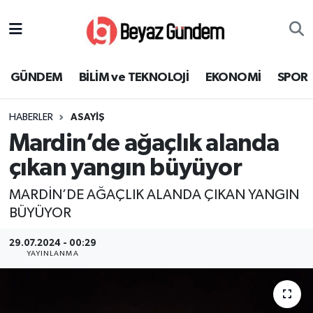
GÜNDEM
Hava Durumu
GÜNDEM
BİLİM ve TEKNOLOJİ
EKONOMİ
SPOR
BİLİM ve TEKNOLOJİ
Trafik Durumu
HABERLER
ASAYİŞ
EKONOMİ
Süper Lig Puan Durumu ve Fikstür
Mardin’de ağaçlık alanda
SPOR
Tüm Manşetler
çıkan yangın büyüyor
MARDİN’DE AĞAÇLIK ALANDA ÇIKAN YANGIN
SAĞLIK
Son Dakika Haberleri
BÜYÜYOR
EĞİTİM
Haber Arşivi
29.07.2024 - 00:29
YAYINLANMA
KÜLTÜR SANAT
MAGAZİN