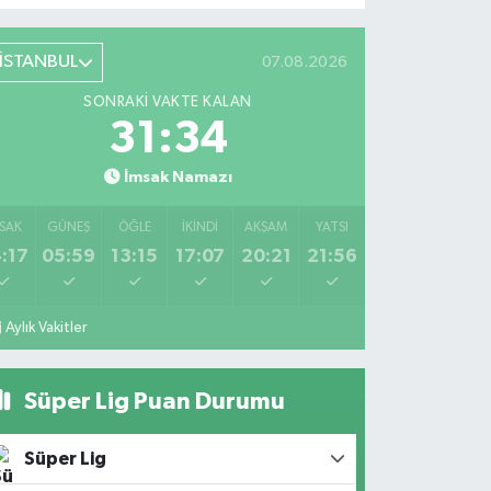
İSTANBUL
07.08.2026
SONRAKI VAKTE KALAN
31:33
İmsak Namazı
SAK
GÜNEŞ
ÖĞLE
İKINDI
AKŞAM
YATSI
:17
05:59
13:15
17:07
20:21
21:56
Aylık Vakitler
Süper Lig Puan Durumu
Süper Lig