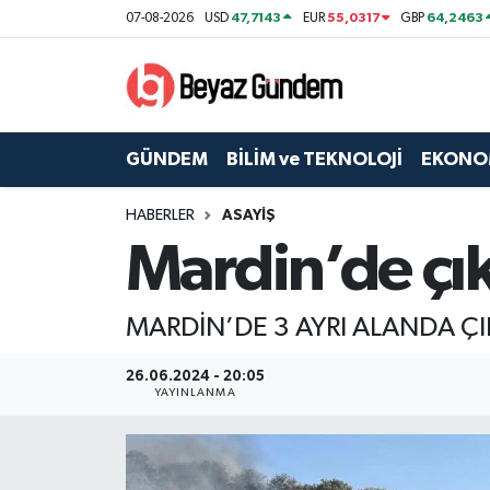
47,7143
55,0317
64,2463
07-08-2026
USD
EUR
GBP
GÜNDEM
Hava Durumu
BİLİM ve TEKNOLOJİ
Trafik Durumu
GÜNDEM
BİLİM ve TEKNOLOJİ
EKONO
EKONOMİ
Süper Lig Puan Durumu ve Fikstür
HABERLER
ASAYİŞ
Mardin’de çı
SPOR
Tüm Manşetler
SAĞLIK
Son Dakika Haberleri
MARDİN’DE 3 AYRI ALANDA 
EĞİTİM
Haber Arşivi
26.06.2024 - 20:05
YAYINLANMA
KÜLTÜR SANAT
MAGAZİN