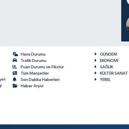
Hava Durumu
GÜNDEM
Trafik Durumu
EKONOMİ
Puan Durumu ve Fikstür
SAĞLIK
Tüm Manşetler
KÜLTÜR SANAT
yet
Son Dakika Haberleri
YEREL
i
Haber Arşivi