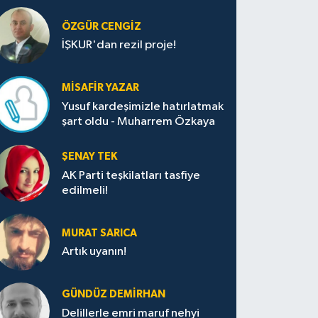
ÖZGÜR CENGIZ
İŞKUR'dan rezil proje!
MISAFIR YAZAR
Yusuf kardeşimizle hatırlatmak
şart oldu - Muharrem Özkaya
ŞENAY TEK
AK Parti teşkilatları tasfiye
edilmeli!
MURAT SARICA
Artık uyanın!
GÜNDÜZ DEMIRHAN
Delillerle emri maruf nehyi