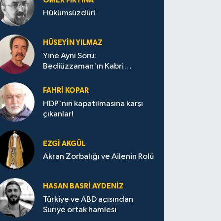
ÖMER FIRTINA
Hükümsüzdür!
HÜSEYIN YILMAZ
Yine Aynı Soru:
Bediüzzaman'ın Kabri
Nerede?
FAHRI KOPAR
HDP'nin kapatılmasına karşı
çıkanlar!
EZGI AKGÜL
Akran Zorbalığı ve Ailenin Rolü
HASAN BASRI AYDENIZ
Türkiye ve ABD açısından
Suriye ortak hamlesi