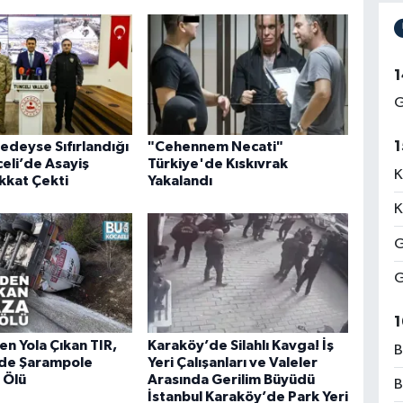
1
G
1
edeyse Sıfırlandığı
"Cehennem Necati"
eli’de Asayiş
Türkiye'de Kıskıvrak
K
ikkat Çekti
Yakalandı
K
G
G
1
en Yola Çıkan TIR,
Karaköy’de Silahlı Kavga! İş
B
’de Şarampole
Yeri Çalışanları ve Valeler
1 Ölü
Arasında Gerilim Büyüdü
B
İstanbul Karaköy’de Park Yeri