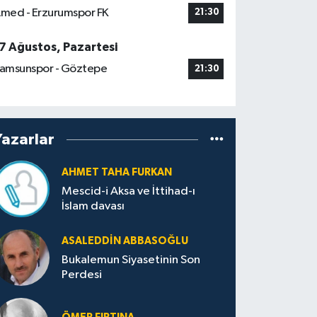
med - Erzurumspor FK
21:30
7 Ağustos, Pazartesi
amsunspor - Göztepe
21:30
Yazarlar
AHMET TAHA FURKAN
Mescid-i Aksa ve İttihad-ı
İslam davası
ASALEDDIN ABBASOĞLU
Bukalemun Siyasetinin Son
Perdesi