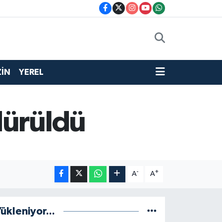
İN
YEREL
dürüldü
-
+
A
A
ükleniyor...