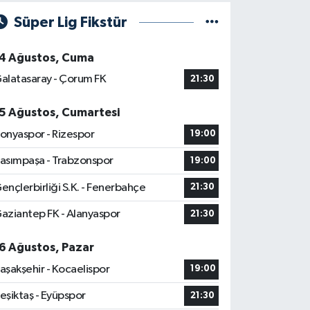
Süper Lig Fikstür
4 Ağustos, Cuma
alatasaray - Çorum FK
21:30
5 Ağustos, Cumartesi
onyaspor - Rizespor
19:00
asımpaşa - Trabzonspor
19:00
ençlerbirliği S.K. - Fenerbahçe
21:30
aziantep FK - Alanyaspor
21:30
6 Ağustos, Pazar
aşakşehir - Kocaelispor
19:00
eşiktaş - Eyüpspor
21:30