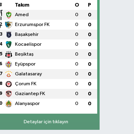
#
Takım
O
P
1
Amed
0
0
2
Erzurumspor FK
0
0
3
Başakşehir
0
0
4
Kocaelispor
0
0
5
Beşiktaş
0
0
6
Eyüpspor
0
0
7
Galatasaray
0
0
8
Çorum FK
0
0
9
Gaziantep FK
0
0
0
Alanyaspor
0
0
Detaylar için tıklayın