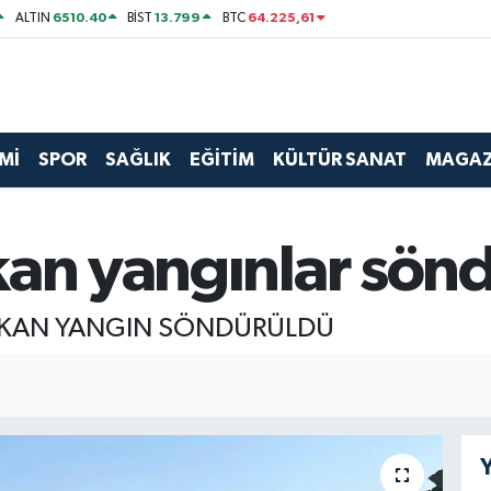
6510.40
13.799
64.225,61
ALTIN
BİST
BTC
Mİ
SPOR
SAĞLIK
EĞİTİM
KÜLTÜR SANAT
MAGAZ
kan yangınlar sön
ÇIKAN YANGIN SÖNDÜRÜLDÜ
Y