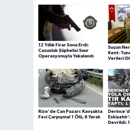
12 Yıllık Firar Sona Erdi:
Suçun Ner
Casusluk Şüphelisi Sınır
Kent: Tunc
Operasyonuyla Yakalandı
Verileri D
Rize'de Can Pazarı: Kavşakta
Derince’d
Feci Çarpışma! 1 Ölü, 8 Yaralı
Eskişehir
Devrildi: 