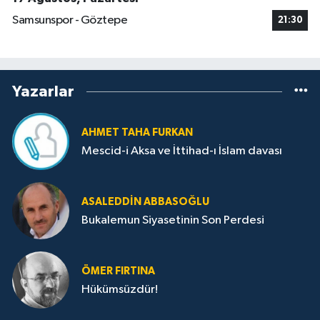
Samsunspor - Göztepe
21:30
Yazarlar
AHMET TAHA FURKAN
Mescid-i Aksa ve İttihad-ı İslam davası
ASALEDDIN ABBASOĞLU
Bukalemun Siyasetinin Son Perdesi
ÖMER FIRTINA
Hükümsüzdür!