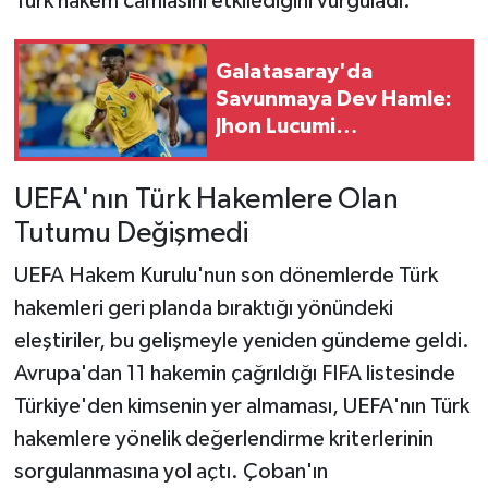
Türk hakem camiasını etkilediğini vurguladı.
Galatasaray'da
Savunmaya Dev Hamle:
Jhon Lucumi
Transferinde Sona
Doğru
UEFA'nın Türk Hakemlere Olan
Tutumu Değişmedi
UEFA Hakem Kurulu'nun son dönemlerde Türk
hakemleri geri planda bıraktığı yönündeki
eleştiriler, bu gelişmeyle yeniden gündeme geldi.
Avrupa'dan 11 hakemin çağrıldığı FIFA listesinde
Türkiye'den kimsenin yer almaması, UEFA'nın Türk
hakemlere yönelik değerlendirme kriterlerinin
sorgulanmasına yol açtı. Çoban'ın