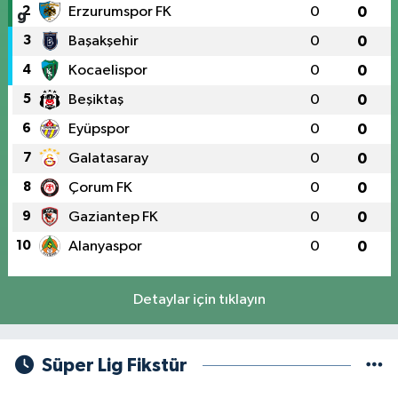
2
Erzurumspor FK
0
0
3
Başakşehir
0
0
4
Kocaelispor
0
0
5
Beşiktaş
0
0
6
Eyüpspor
0
0
7
Galatasaray
0
0
8
Çorum FK
0
0
9
Gaziantep FK
0
0
10
Alanyaspor
0
0
Detaylar için tıklayın
Süper Lig Fikstür