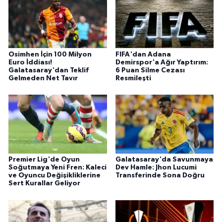
Osimhen İçin 100 Milyon
FIFA'dan Adana
Euro İddiası!
Demirspor'a Ağır Yaptırım:
Galatasaray'dan Teklif
6 Puan Silme Cezası
Gelmeden Net Tavır
Resmileşti
Premier Lig'de Oyun
Galatasaray'da Savunmaya
Soğutmaya Yeni Fren: Kaleci
Dev Hamle: Jhon Lucumi
ve Oyuncu Değişikliklerine
Transferinde Sona Doğru
Sert Kurallar Geliyor