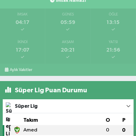
İmsak Namazı
İMSAK
GÜNEŞ
ÖĞLE
04:17
05:59
13:15
İKINDI
AKŞAM
YATSI
17:07
20:21
21:56
Aylık Vakitler
Süper Lig Puan Durumu
Süper Lig
#
Takım
O
P
1
Amed
0
0