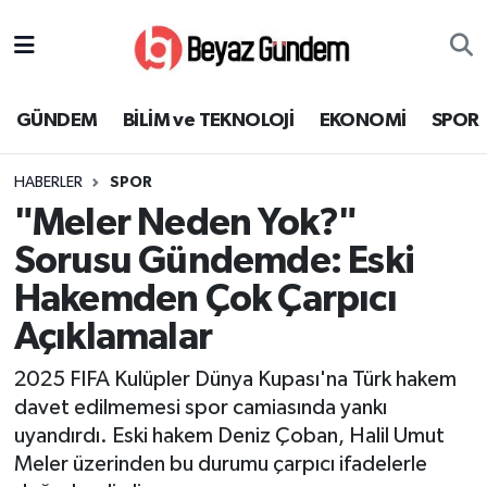
GÜNDEM
Hava Durumu
GÜNDEM
BİLİM ve TEKNOLOJİ
EKONOMİ
SPOR
BİLİM ve TEKNOLOJİ
Trafik Durumu
HABERLER
SPOR
EKONOMİ
Süper Lig Puan Durumu ve Fikstür
"Meler Neden Yok?"
SPOR
Tüm Manşetler
Sorusu Gündemde: Eski
Hakemden Çok Çarpıcı
SAĞLIK
Son Dakika Haberleri
Açıklamalar
EĞİTİM
Haber Arşivi
2025 FIFA Kulüpler Dünya Kupası'na Türk hakem
davet edilmemesi spor camiasında yankı
KÜLTÜR SANAT
uyandırdı. Eski hakem Deniz Çoban, Halil Umut
Meler üzerinden bu durumu çarpıcı ifadelerle
MAGAZİN