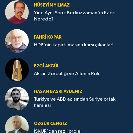
HÜSEYIN YILMAZ
Yine Aynı Soru: Bediüzzaman'ın Kabri
Nerede?
FAHRI KOPAR
HDP'nin kapatılmasına karşı çıkanlar!
EZGI AKGÜL
Akran Zorbalığı ve Ailenin Rolü
HASAN BASRI AYDENIZ
Türkiye ve ABD açısından Suriye ortak
hamlesi
ÖZGÜR CENGIZ
İŞKUR'dan rezil proje!