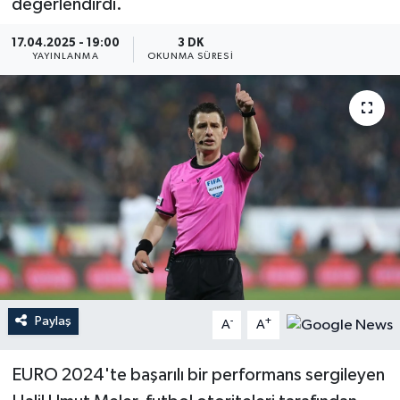
değerlendirdi.
YEREL
17.04.2025 - 19:00
3 DK
YAYINLANMA
OKUNMA SÜRESI
Paylaş
-
+
A
A
EURO 2024'te başarılı bir performans sergileyen