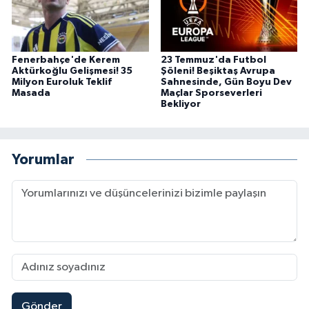
Fenerbahçe'de Kerem
23 Temmuz'da Futbol
Aktürkoğlu Gelişmesi! 35
Şöleni! Beşiktaş Avrupa
Milyon Euroluk Teklif
Sahnesinde, Gün Boyu Dev
Masada
Maçlar Sporseverleri
Bekliyor
Yorumlar
Gönder