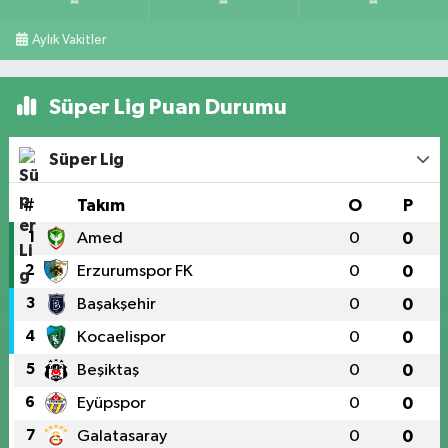
Aylık Vakitler
Süper Lig Puan Durumu
Süper Lig
#
Takım
O
P
1
Amed
0
0
2
Erzurumspor FK
0
0
3
Başakşehir
0
0
4
Kocaelispor
0
0
5
Beşiktaş
0
0
6
Eyüpspor
0
0
7
Galatasaray
0
0