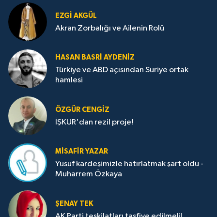
EZGI AKGÜL
Akran Zorbalığı ve Ailenin Rolü
HASAN BASRI AYDENIZ
Türkiye ve ABD açısından Suriye ortak
hamlesi
ÖZGÜR CENGIZ
İŞKUR'dan rezil proje!
MISAFIR YAZAR
Yusuf kardeşimizle hatırlatmak şart oldu -
Muharrem Özkaya
ŞENAY TEK
AK Parti teşkilatları tasfiye edilmeli!