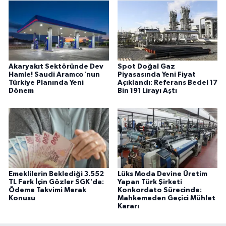
Akaryakıt Sektöründe Dev
Spot Doğal Gaz
Hamle! Saudi Aramco'nun
Piyasasında Yeni Fiyat
Türkiye Planında Yeni
Açıklandı: Referans Bedel 17
Dönem
Bin 191 Lirayı Aştı
Emeklilerin Beklediği 3.552
Lüks Moda Devine Üretim
TL Fark İçin Gözler SGK'da:
Yapan Türk Şirketi
Ödeme Takvimi Merak
Konkordato Sürecinde:
Konusu
Mahkemeden Geçici Mühlet
Kararı