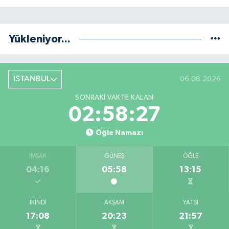
Yükleniyor...
İSTANBUL
06.08.2026
SONRAKI VAKTE KALAN
02:58:27
Öğle Namazı
İMSAK
GÜNEŞ
ÖĞLE
04:16
05:58
13:15
İKINDI
AKŞAM
YATSI
17:08
20:23
21:57