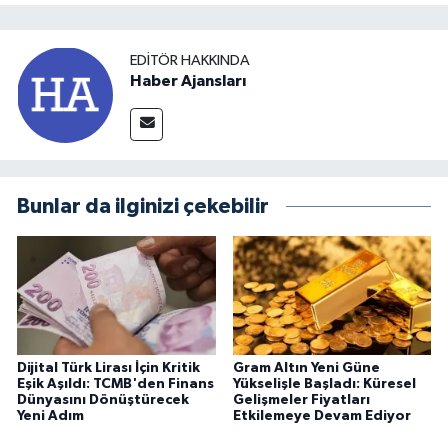
EDITÖR HAKKINDA
Haber Ajansları
Bunlar da ilginizi çekebilir
Dijital Türk Lirası İçin Kritik
Gram Altın Yeni Güne
Eşik Aşıldı: TCMB'den Finans
Yükselişle Başladı: Küresel
Dünyasını Dönüştürecek
Gelişmeler Fiyatları
Yeni Adım
Etkilemeye Devam Ediyor