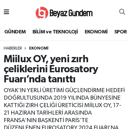
GÜNDEM
Hava Durumu
GÜNDEM
BİLİM ve TEKNOLOJİ
EKONOMİ
SPOR
BİLİM ve TEKNOLOJİ
Trafik Durumu
HABERLER
EKONOMİ
EKONOMİ
Süper Lig Puan Durumu ve Fikstür
Miilux OY, yeni zırh
SPOR
Tüm Manşetler
çeliklerini Eurosatory
Fuarı’nda tanıttı
SAĞLIK
Son Dakika Haberleri
OYAK’IN YERLİ ÜRETİMİ GÜÇLENDİRME HEDEFİ
EĞİTİM
Haber Arşivi
DOĞRULTUSUNDA 2019 YILINDA BÜNYESİNE
KATTIĞI ZIRH ÇELİĞİ ÜRETİCİSİ MİİLUX OY, 17-
KÜLTÜR SANAT
21 HAZİRAN TARİHLERİ ARASINDA
FRANSA’NIN BAŞKENTİ PARİS’TE
MAGAZİN
DÜZENLENEN EUROSATORY 2024 FUARI’NA