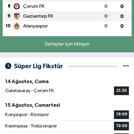
8
Çorum FK
0
0
9
Gaziantep FK
0
0
10
Alanyaspor
0
0
Detaylar için tıklayın
Süper Lig Fikstür
14 Ağustos, Cuma
Galatasaray - Çorum FK
21:30
15 Ağustos, Cumartesi
Konyaspor - Rizespor
19:00
Kasımpaşa - Trabzonspor
19:00