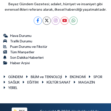
Beyaz Gündem Gazetesi; adalet, hürriyet ve insaniyet gibi
evrensel ilkleri referans alarak, ilkesel haberciliği yaşatmaktadır.
Hava Durumu
Trafik Durumu
Puan Durumu ve Fikstür
Tüm Manşetler
Son Dakika Haberleri
Haber Arşivi
GÜNDEM
BİLİM ve TEKNOLOJİ
EKONOMİ
SPOR
SAĞLIK
EĞİTİM
KÜLTÜR SANAT
MAGAZİN
YEREL