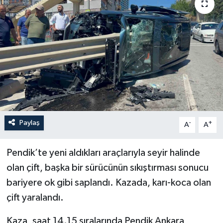
YEREL
Paylaş
-
+
A
A
Pendik’te yeni aldıkları araçlarıyla seyir halinde
olan çift, başka bir sürücünün sıkıştırması sonucu
bariyere ok gibi saplandı. Kazada, karı-koca olan
çift yaralandı.
Kaza, saat 14.15 sıralarında Pendik Ankara