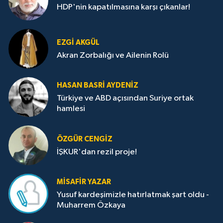
HDP'nin kapatılmasına karşı çıkanlar!
EZGI AKGÜL
Akran Zorbalığı ve Ailenin Rolü
HASAN BASRI AYDENIZ
Türkiye ve ABD açısından Suriye ortak
hamlesi
ÖZGÜR CENGIZ
İŞKUR'dan rezil proje!
MISAFIR YAZAR
Yusuf kardeşimizle hatırlatmak şart oldu -
Muharrem Özkaya