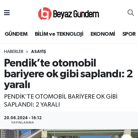
GÜNDEM
Hava Durumu
GÜNDEM
BİLİM ve TEKNOLOJİ
EKONOMİ
SPOR
BİLİM ve TEKNOLOJİ
Trafik Durumu
HABERLER
ASAYİŞ
EKONOMİ
Süper Lig Puan Durumu ve Fikstür
Pendik’te otomobil
SPOR
Tüm Manşetler
bariyere ok gibi saplandı: 2
yaralı
SAĞLIK
Son Dakika Haberleri
PENDİK’TE OTOMOBİL BARİYERE OK GİBİ
EĞİTİM
Haber Arşivi
SAPLANDI: 2 YARALI
KÜLTÜR SANAT
20.06.2024 - 16:12
YAYINLANMA
MAGAZİN