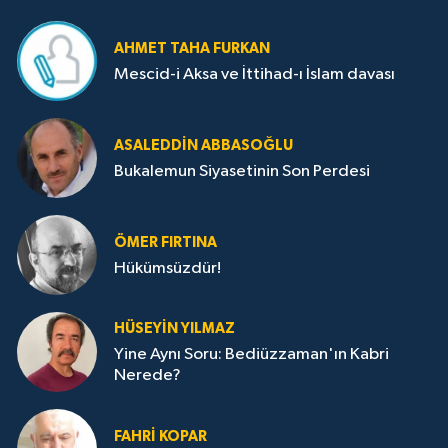
AHMET TAHA FURKAN
Mescid-i Aksa ve İttihad-ı İslam davası
ASALEDDIN ABBASOĞLU
Bukalemun Siyasetinin Son Perdesi
ÖMER FIRTINA
Hükümsüzdür!
HÜSEYIN YILMAZ
Yine Aynı Soru: Bediüzzaman'ın Kabri
Nerede?
FAHRI KOPAR