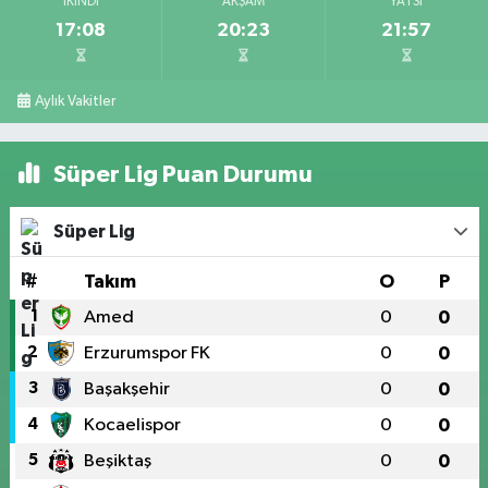
İKINDI
AKŞAM
YATSI
17:08
20:23
21:57
Aylık Vakitler
Süper Lig Puan Durumu
Süper Lig
#
Takım
O
P
1
Amed
0
0
2
Erzurumspor FK
0
0
3
Başakşehir
0
0
4
Kocaelispor
0
0
5
Beşiktaş
0
0