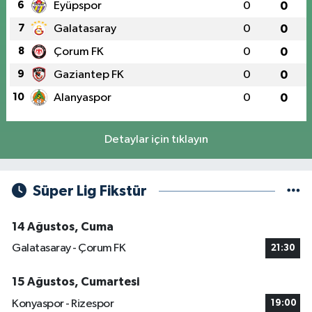
6
Eyüpspor
0
0
7
Galatasaray
0
0
8
Çorum FK
0
0
9
Gaziantep FK
0
0
10
Alanyaspor
0
0
Detaylar için tıklayın
Süper Lig Fikstür
14 Ağustos, Cuma
Galatasaray - Çorum FK
21:30
15 Ağustos, Cumartesi
Konyaspor - Rizespor
19:00