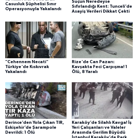
Suçun Neredeyse
Casusluk Şüphelisi Sınır
Sıfırlandığı Kent: Tunceli’de
Operasyonuyla Yakalandı
Asayiş Verileri Dikkat Çekti
"Cehennem Necati"
Rize'de Can Pazarı:
Türkiye'de Kıskıvrak
Kavşakta Feci Çarpışma! 1
Yakalandı
Ölü, 8 Yaralı
Derince’den Yola Çıkan TIR,
Karaköy’de Silahlı Kavga! İş
Eskişehir’de Şarampole
Yeri Çalışanları ve Valeler
Devrildi: 1 Ölü
Arasında Gerilim Büyüdü
İstanbul Karaköy’de Park