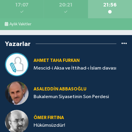
17:07
20:21
21:56
Aylık Vakitler
Yazarlar
AHMET TAHA FURKAN
Mescid-i Aksa ve İttihad-ı İslam davası
ASALEDDIN ABBASOĞLU
Bukalemun Siyasetinin Son Perdesi
ÖMER FIRTINA
Hükümsüzdür!