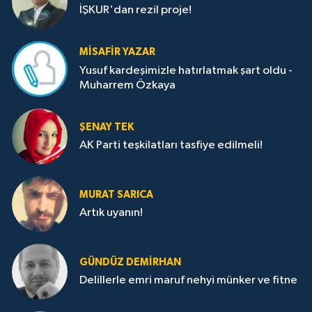
İŞKUR'dan rezil proje!
MISAFIR YAZAR
Yusuf kardeşimizle hatırlatmak şart oldu -
Muharrem Özkaya
ŞENAY TEK
AK Parti teşkilatları tasfiye edilmeli!
MURAT SARICA
Artık uyanın!
GÜNDÜZ DEMIRHAN
Delillerle emri maruf nehyi münker ve fitne