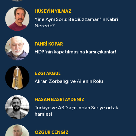
HÜSEYIN YILMAZ
Yine Aynı Soru: Bediüzzaman'ın Kabri
Nerede?
FAHRI KOPAR
HDP'nin kapatılmasına karşı çıkanlar!
EZGI AKGÜL
Akran Zorbalığı ve Ailenin Rolü
HASAN BASRI AYDENIZ
Türkiye ve ABD açısından Suriye ortak
hamlesi
ÖZGÜR CENGIZ