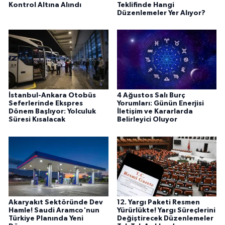
Kontrol Altına Alındı
Teklifinde Hangi
Düzenlemeler Yer Alıyor?
İstanbul-Ankara Otobüs
4 Ağustos Salı Burç
Seferlerinde Ekspres
Yorumları: Günün Enerjisi
Dönem Başlıyor: Yolculuk
İletişim ve Kararlarda
Süresi Kısalacak
Belirleyici Oluyor
Akaryakıt Sektöründe Dev
12. Yargı Paketi Resmen
Hamle! Saudi Aramco'nun
Yürürlükte! Yargı Süreçlerini
Türkiye Planında Yeni
Değiştirecek Düzenlemeler