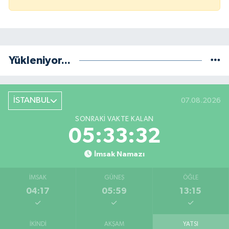
Yükleniyor...
İSTANBUL
07.08.2026
SONRAKI VAKTE KALAN
05:33:32
İmsak Namazı
İMSAK
GÜNEŞ
ÖĞLE
04:17
05:59
13:15
İKINDI
AKŞAM
YATSI