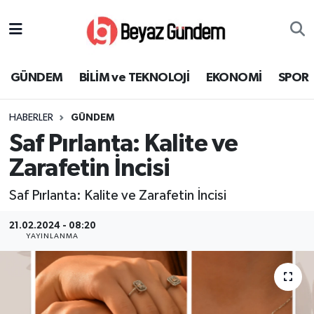
GÜNDEM
Hava Durumu
GÜNDEM
BİLİM ve TEKNOLOJİ
EKONOMİ
SPOR
BİLİM ve TEKNOLOJİ
Trafik Durumu
HABERLER
GÜNDEM
EKONOMİ
Süper Lig Puan Durumu ve Fikstür
Saf Pırlanta: Kalite ve
SPOR
Tüm Manşetler
Zarafetin İncisi
Saf Pırlanta: Kalite ve Zarafetin İncisi
SAĞLIK
Son Dakika Haberleri
21.02.2024 - 08:20
EĞİTİM
Haber Arşivi
YAYINLANMA
KÜLTÜR SANAT
MAGAZİN