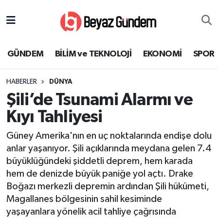
GÜNDEM
Hava Durumu
GÜNDEM
BİLİM ve TEKNOLOJİ
EKONOMİ
SPOR
BİLİM ve TEKNOLOJİ
Trafik Durumu
HABERLER
DÜNYA
EKONOMİ
Süper Lig Puan Durumu ve Fikstür
Şili’de Tsunami Alarmı ve
SPOR
Tüm Manşetler
Kıyı Tahliyesi
Güney Amerika'nın en uç noktalarında endişe dolu
SAĞLIK
Son Dakika Haberleri
anlar yaşanıyor. Şili açıklarında meydana gelen 7.4
büyüklüğündeki şiddetli deprem, hem karada
EĞİTİM
Haber Arşivi
hem de denizde büyük paniğe yol açtı. Drake
KÜLTÜR SANAT
Boğazı merkezli depremin ardından Şili hükümeti,
Magallanes bölgesinin sahil kesiminde
MAGAZİN
yaşayanlara yönelik acil tahliye çağrısında