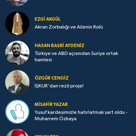
EZGI AKGÜL
Akran Zorbalığı ve Ailenin Rolü
HASAN BASRI AYDENIZ
Türkiye ve ABD açısından Suriye ortak
hamlesi
ÖZGÜR CENGIZ
İŞKUR'dan rezil proje!
MISAFIR YAZAR
Yusuf kardeşimizle hatırlatmak şart oldu -
Muharrem Özkaya