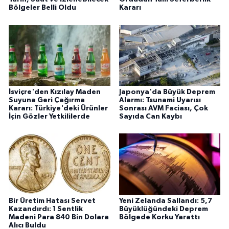
Bölgeler Belli Oldu
Kararı
İsviçre'den Kızılay Maden
Japonya'da Büyük Deprem
Suyuna Geri Çağırma
Alarmı: Tsunami Uyarısı
Kararı: Türkiye'deki Ürünler
Sonrası AVM Faciası, Çok
İçin Gözler Yetkililerde
Sayıda Can Kaybı
Bir Üretim Hatası Servet
Yeni Zelanda Sallandı: 5,7
Kazandırdı: 1 Sentlik
Büyüklüğündeki Deprem
Madeni Para 840 Bin Dolara
Bölgede Korku Yarattı
Alıcı Buldu