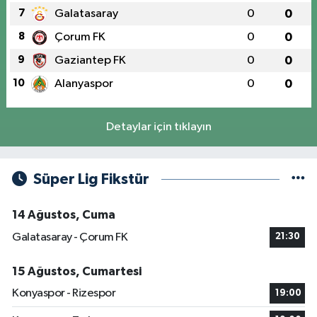
7
Galatasaray
0
0
8
Çorum FK
0
0
9
Gaziantep FK
0
0
10
Alanyaspor
0
0
Detaylar için tıklayın
Süper Lig Fikstür
14 Ağustos, Cuma
Galatasaray - Çorum FK
21:30
15 Ağustos, Cumartesi
Konyaspor - Rizespor
19:00