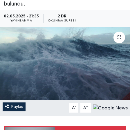
bulundu.
YEREL
02.05.2025 - 21:35
2 DK
YAYINLANMA
OKUNMA SÜRESI
Paylaş
-
+
A
A