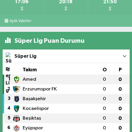
17:06
20:18
21:50
Aylık Vakitler
Süper Lig Puan Durumu
Süper Lig
#
Takım
O
P
1
Amed
0
0
2
Erzurumspor FK
0
0
3
Başakşehir
0
0
4
Kocaelispor
0
0
5
Beşiktaş
0
0
6
Eyüpspor
0
0