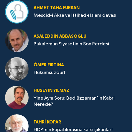
AHMET TAHA FURKAN
Mescid-i Aksa ve İttihad-ı İslam davası
ASALEDDIN ABBASOĞLU
Bukalemun Siyasetinin Son Perdesi
ÖMER FIRTINA
Hükümsüzdür!
HÜSEYIN YILMAZ
Yine Aynı Soru: Bediüzzaman'ın Kabri
Nerede?
FAHRI KOPAR
HDP'nin kapatılmasına karşı çıkanlar!