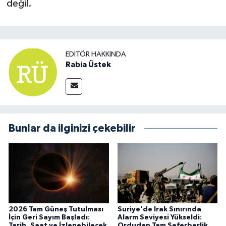
değil.
EDITÖR HAKKINDA
Rabia Üstek
Bunlar da ilginizi çekebilir
2026 Tam Güneş Tutulması
Suriye'de Irak Sınırında
İçin Geri Sayım Başladı:
Alarm Seviyesi Yükseldi:
Tarih, Saat ve İzlenebilecek
Ordudan Tam Seferberlik