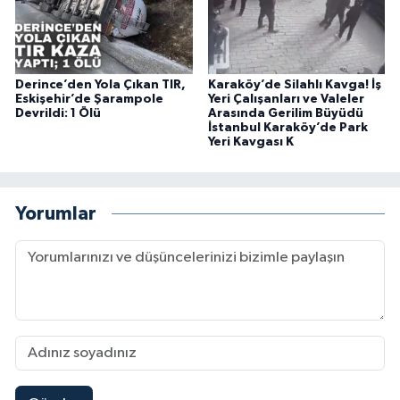
Derince’den Yola Çıkan TIR,
Karaköy’de Silahlı Kavga! İş
Eskişehir’de Şarampole
Yeri Çalışanları ve Valeler
Devrildi: 1 Ölü
Arasında Gerilim Büyüdü
İstanbul Karaköy’de Park
Yeri Kavgası K
Yorumlar