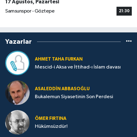
17 Ağustos, Pazartesi
Samsunspor - Göztepe
21:30
Yazarlar
AHMET TAHA FURKAN
Mescid-i Aksa ve İttihad-ı İslam davası
ASALEDDIN ABBASOĞLU
Bukalemun Siyasetinin Son Perdesi
ÖMER FIRTINA
Hükümsüzdür!