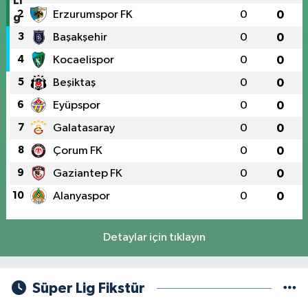
2
Erzurumspor FK
0
0
3
Başakşehir
0
0
4
Kocaelispor
0
0
5
Beşiktaş
0
0
6
Eyüpspor
0
0
7
Galatasaray
0
0
8
Çorum FK
0
0
9
Gaziantep FK
0
0
10
Alanyaspor
0
0
Detaylar için tıklayın
Süper Lig Fikstür