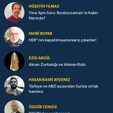
HÜSEYIN YILMAZ
Yine Aynı Soru: Bediüzzaman'ın Kabri
Nerede?
FAHRI KOPAR
HDP'nin kapatılmasına karşı çıkanlar!
EZGI AKGÜL
Akran Zorbalığı ve Ailenin Rolü
HASAN BASRI AYDENIZ
Türkiye ve ABD açısından Suriye ortak
hamlesi
ÖZGÜR CENGIZ