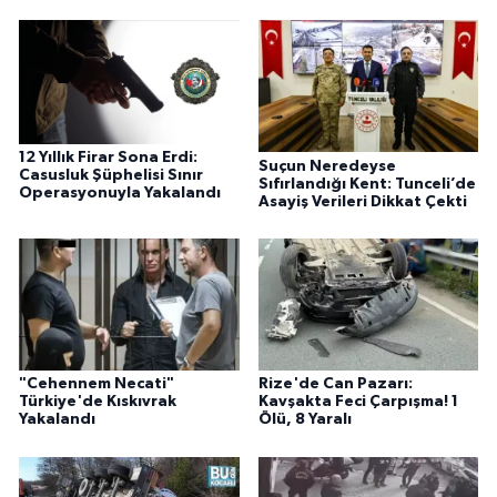
12 Yıllık Firar Sona Erdi:
Suçun Neredeyse
Casusluk Şüphelisi Sınır
Sıfırlandığı Kent: Tunceli’de
Operasyonuyla Yakalandı
Asayiş Verileri Dikkat Çekti
"Cehennem Necati"
Rize'de Can Pazarı:
Türkiye'de Kıskıvrak
Kavşakta Feci Çarpışma! 1
Yakalandı
Ölü, 8 Yaralı