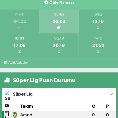
Öğle Namazı
İMSAK
GÜNEŞ
ÖĞLE
04:22
06:02
13:15
İKINDI
AKŞAM
YATSI
17:06
20:18
21:50
Aylık Vakitler
Süper Lig Puan Durumu
Süper Lig
#
Takım
O
P
1
Amed
0
0