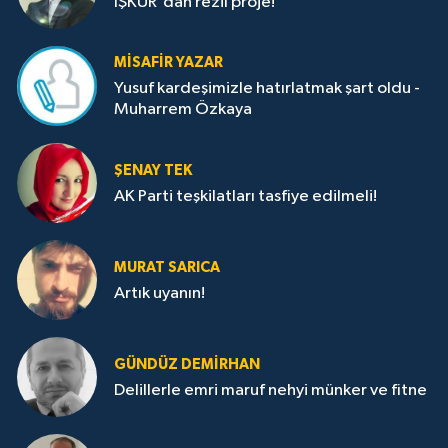
İŞKUR'dan rezil proje!
MISAFIR YAZAR
Yusuf kardeşimizle hatırlatmak şart oldu -
Muharrem Özkaya
ŞENAY TEK
AK Parti teşkilatları tasfiye edilmeli!
MURAT SARICA
Artık uyanın!
GÜNDÜZ DEMIRHAN
Delillerle emri maruf nehyi münker ve fitne