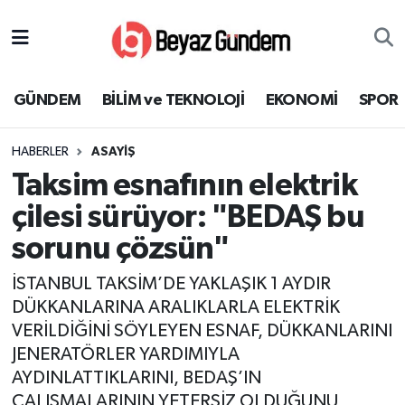
GÜNDEM
Hava Durumu
GÜNDEM
BİLİM ve TEKNOLOJİ
EKONOMİ
SPOR
BİLİM ve TEKNOLOJİ
Trafik Durumu
HABERLER
ASAYİŞ
EKONOMİ
Süper Lig Puan Durumu ve Fikstür
Taksim esnafının elektrik
SPOR
Tüm Manşetler
çilesi sürüyor: "BEDAŞ bu
sorunu çözsün"
SAĞLIK
Son Dakika Haberleri
İSTANBUL TAKSİM’DE YAKLAŞIK 1 AYDIR
EĞİTİM
Haber Arşivi
DÜKKANLARINA ARALIKLARLA ELEKTRİK
VERİLDİĞİNİ SÖYLEYEN ESNAF, DÜKKANLARINI
KÜLTÜR SANAT
JENERATÖRLER YARDIMIYLA
AYDINLATTIKLARINI, BEDAŞ’IN
MAGAZİN
ÇALIŞMALARININ YETERSİZ OLDUĞUNU