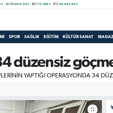
8
6513.94
13.768
64.643,95
ALTIN
BİST
BTC
Mİ
SPOR
SAĞLIK
EĞİTİM
KÜLTÜR SANAT
MAGAZ
34 düzensiz göçm
PLERİNİN YAPTIĞI OPERASYONDA 34 DÜ
Y