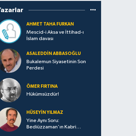
Yazarlar
AHMET TAHA FURKAN
Mescid-i Aksa ve İttihad-ı
İslam davası
ASALEDDIN ABBASOĞLU
Bukalemun Siyasetinin Son
Perdesi
ÖMER FIRTINA
Hükümsüzdür!
HÜSEYIN YILMAZ
Yine Aynı Soru:
Bediüzzaman'ın Kabri
Nerede?