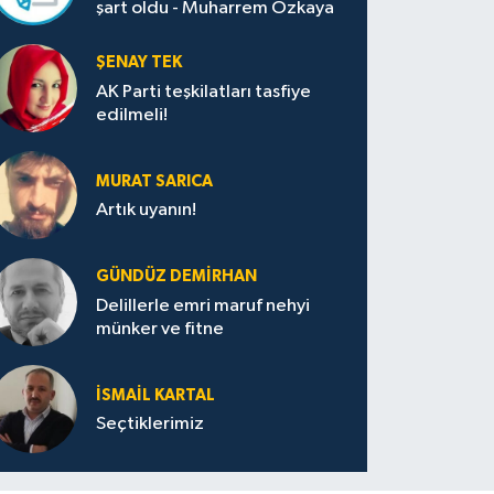
şart oldu - Muharrem Özkaya
ŞENAY TEK
AK Parti teşkilatları tasfiye
edilmeli!
MURAT SARICA
Artık uyanın!
GÜNDÜZ DEMIRHAN
Delillerle emri maruf nehyi
münker ve fitne
İSMAIL KARTAL
Seçtiklerimiz