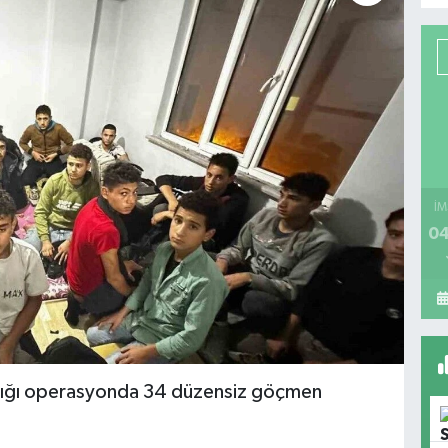
İM
04
ptığı operasyonda 34 düzensiz göçmen