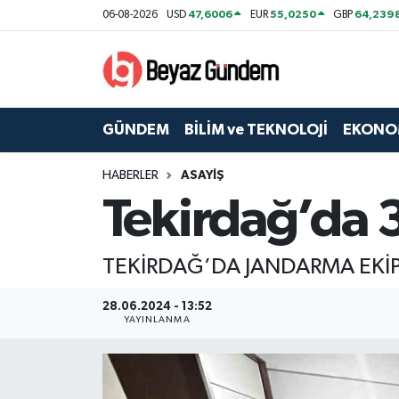
47,6006
55,0250
64,239
06-08-2026
USD
EUR
GBP
GÜNDEM
Hava Durumu
BİLİM ve TEKNOLOJİ
Trafik Durumu
GÜNDEM
BİLİM ve TEKNOLOJİ
EKONO
EKONOMİ
Süper Lig Puan Durumu ve Fikstür
HABERLER
ASAYİŞ
Tekirdağ’da 
SPOR
Tüm Manşetler
SAĞLIK
Son Dakika Haberleri
TEKİRDAĞ’DA JANDARMA EKİ
EĞİTİM
Haber Arşivi
28.06.2024 - 13:52
YAYINLANMA
KÜLTÜR SANAT
MAGAZİN