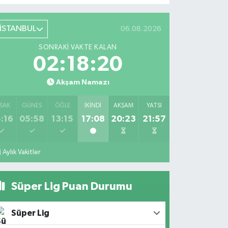
İSTANBUL
06.08.2026
SONRAKI VAKTE KALAN
02:18:19
Akşam Namazı
SAK
GÜNEŞ
ÖĞLE
İKINDI
AKŞAM
YATSI
:16
05:58
13:15
17:08
20:23
21:57
Aylık Vakitler
Süper Lig Puan Durumu
Süper Lig