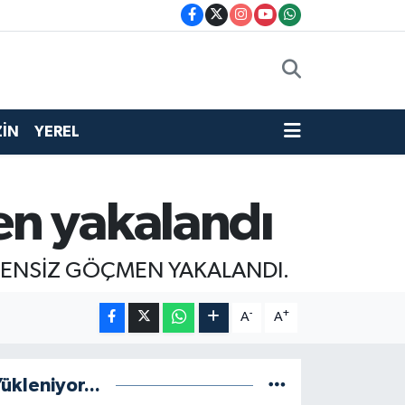
İN
YEREL
en yakalandı
ZENSİZ GÖÇMEN YAKALANDI.
-
+
A
A
ükleniyor...