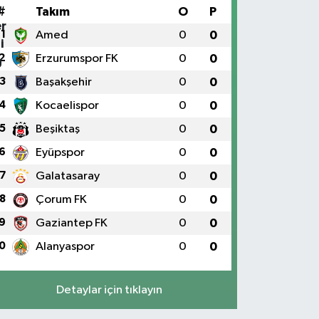
#
Takım
O
P
1
Amed
0
0
2
Erzurumspor FK
0
0
3
Başakşehir
0
0
4
Kocaelispor
0
0
5
Beşiktaş
0
0
6
Eyüpspor
0
0
7
Galatasaray
0
0
8
Çorum FK
0
0
9
Gaziantep FK
0
0
0
Alanyaspor
0
0
Detaylar için tıklayın