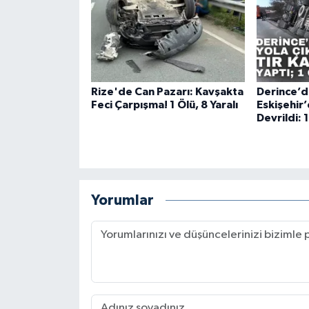
Rize'de Can Pazarı: Kavşakta
Derince’d
Feci Çarpışma! 1 Ölü, 8 Yaralı
Eskişehir
Devrildi: 
Yorumlar