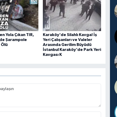
en Yola Çıkan TIR,
Karaköy’de Silahlı Kavga! İş
’de Şarampole
Yeri Çalışanları ve Valeler
1 Ölü
Arasında Gerilim Büyüdü
İstanbul Karaköy’de Park Yeri
Kavgası K