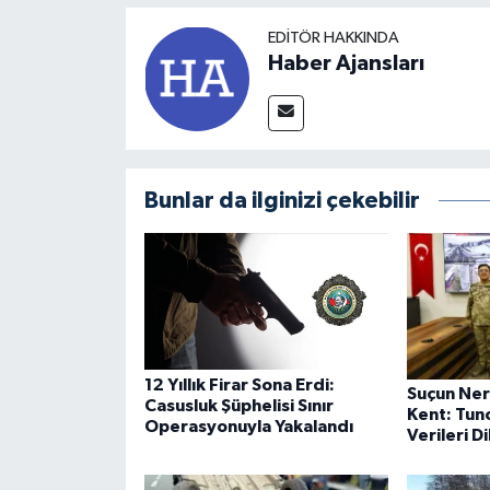
EDITÖR HAKKINDA
Haber Ajansları
Bunlar da ilginizi çekebilir
12 Yıllık Firar Sona Erdi:
Suçun Ner
Casusluk Şüphelisi Sınır
Kent: Tunc
Operasyonuyla Yakalandı
Verileri D