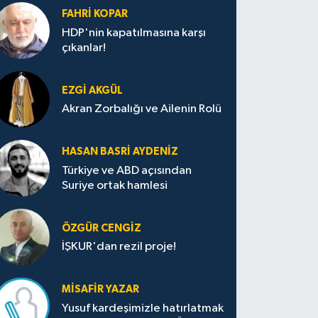
FAHRI KOPAR
HDP'nin kapatılmasına karşı
çıkanlar!
EZGI AKGÜL
Akran Zorbalığı ve Ailenin Rolü
HASAN BASRI AYDENIZ
Türkiye ve ABD açısından
Suriye ortak hamlesi
ÖZGÜR CENGIZ
İŞKUR'dan rezil proje!
MISAFIR YAZAR
Yusuf kardeşimizle hatırlatmak