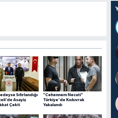
edeyse Sıfırlandığı
"Cehennem Necati"
eli’de Asayiş
Türkiye'de Kıskıvrak
ikkat Çekti
Yakalandı