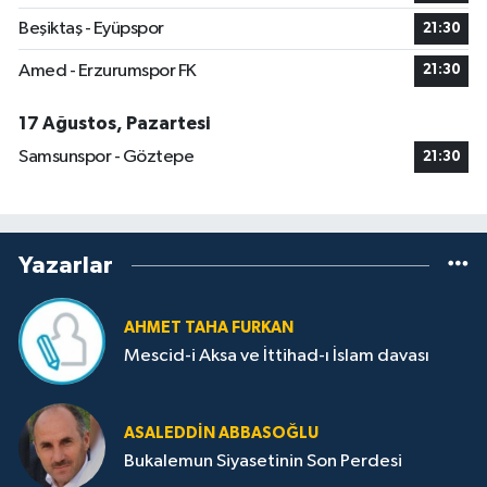
Beşiktaş - Eyüpspor
21:30
Amed - Erzurumspor FK
21:30
17 Ağustos, Pazartesi
Samsunspor - Göztepe
21:30
Yazarlar
AHMET TAHA FURKAN
Mescid-i Aksa ve İttihad-ı İslam davası
ASALEDDIN ABBASOĞLU
Bukalemun Siyasetinin Son Perdesi