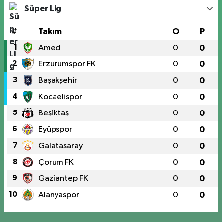
Süper Lig
#
Takım
O
P
1
Amed
0
0
2
Erzurumspor FK
0
0
3
Başakşehir
0
0
4
Kocaelispor
0
0
5
Beşiktaş
0
0
6
Eyüpspor
0
0
7
Galatasaray
0
0
8
Çorum FK
0
0
9
Gaziantep FK
0
0
10
Alanyaspor
0
0