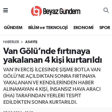
GÜNDEM
Hava Durumu
GÜNDEM
BİLİM ve TEKNOLOJİ
EKONOMİ
SPOR
BİLİM ve TEKNOLOJİ
Trafik Durumu
HABERLER
ASAYİŞ
EKONOMİ
Süper Lig Puan Durumu ve Fikstür
Van Gölü’nde fırtınaya
SPOR
Tüm Manşetler
yakalanan 4 kişi kurtarıldı
VAN’IN ERCİŞ İLÇESİNDE ŞİŞME BOTLA VAN
SAĞLIK
Son Dakika Haberleri
GÖLÜ'NE AÇILDIKTAN SONRA FIRTINAYA
YAKALANAN VE KENDİLERİNDEN HABER
EĞİTİM
Haber Arşivi
ALINAMAYAN 4 KİŞİ, İNSANSIZ HAVA ARACI
KÜLTÜR SANAT
(İHA) TARAFINDAN YERLERİ TESPİT
EDİLDİKTEN SONRA KURTARILDI.
MAGAZİN