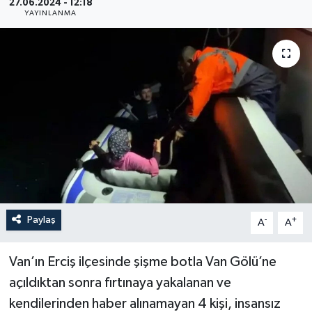
27.06.2024 - 12:18
YAYINLANMA
YEREL
Paylaş
-
+
A
A
Van’ın Erciş ilçesinde şişme botla Van Gölü’ne
açıldıktan sonra fırtınaya yakalanan ve
kendilerinden haber alınamayan 4 kişi, insansız