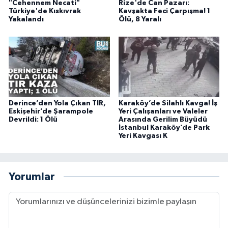
"Cehennem Necati"
Rize'de Can Pazarı:
Türkiye'de Kıskıvrak
Kavşakta Feci Çarpışma! 1
Yakalandı
Ölü, 8 Yaralı
Derince’den Yola Çıkan TIR,
Karaköy’de Silahlı Kavga! İş
Eskişehir’de Şarampole
Yeri Çalışanları ve Valeler
Devrildi: 1 Ölü
Arasında Gerilim Büyüdü
İstanbul Karaköy’de Park
Yeri Kavgası K
Yorumlar