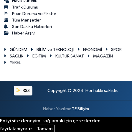
Hava Durumu
Trafik Durumu
Puan Durumu ve Fikstür
Tüm Manşetler
Son Dakika Haberleri
Haber Arşivi
GÜNDEM
BİLİM ve TEKNOLOJİ
EKONOMİ
SPOR
SAĞLIK
EĞİTİM
KÜLTÜR SANAT
MAGAZİN
YEREL
RSS
Copyright © 2024. Her hakkı saklıdır.
Haber Yazılımı:
TE Bilişim
En iyi site deneyimi sağlamak için çerezlerden
faydalanıyoruz.
Tamam