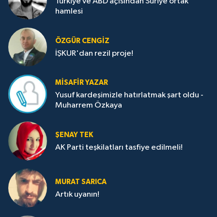
Türkiye ve ABD açısından Suriye ortak
hamlesi
ÖZGÜR CENGIZ
İŞKUR'dan rezil proje!
MISAFIR YAZAR
Yusuf kardeşimizle hatırlatmak şart oldu -
Muharrem Özkaya
ŞENAY TEK
AK Parti teşkilatları tasfiye edilmeli!
MURAT SARICA
Artık uyanın!