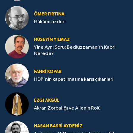
ÖMER FIRTINA
Hükümsüzdür!
HÜSEYIN YILMAZ
Yine Aynı Soru: Bediüzzaman'ın Kabri
Nerede?
FAHRI KOPAR
HDP'nin kapatılmasına karşı çıkanlar!
EZGI AKGÜL
Akran Zorbalığı ve Ailenin Rolü
HASAN BASRI AYDENIZ