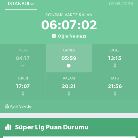
İSTANBUL
07.08.2026
SONRAKI VAKTE KALAN
06:07:02
Öğle Namazı
İMSAK
GÜNEŞ
ÖĞLE
04:17
05:59
13:15
İKINDI
AKŞAM
YATSI
17:07
20:21
21:56
Aylık Vakitler
Süper Lig Puan Durumu