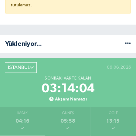
tutulamaz.
Yükleniyor...
İSTANBUL
06.08.2026
SONRAKI VAKTE KALAN
03:14:04
Akşam Namazı
İMSAK
GÜNEŞ
ÖĞLE
04:16
05:58
13:15