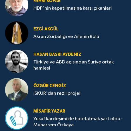
FAHRI KOPAR
HDP'nin kapatılmasına karşı çıkanlar!
EZGI AKGÜL
Akran Zorbalığı ve Ailenin Rolü
HASAN BASRI AYDENIZ
Türkiye ve ABD açısından Suriye ortak
hamlesi
ÖZGÜR CENGIZ
İŞKUR'dan rezil proje!
MISAFIR YAZAR
Yusuf kardeşimizle hatırlatmak şart oldu -
Muharrem Özkaya