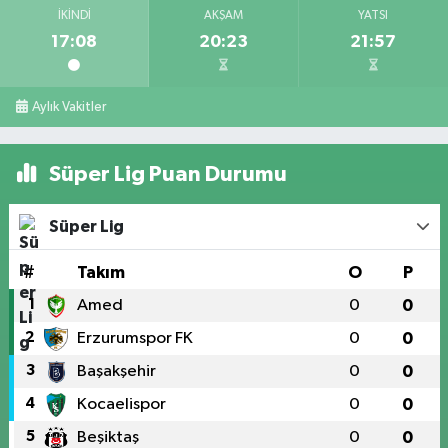
İKINDI
AKŞAM
YATSI
17:08
20:23
21:57
Aylık Vakitler
Süper Lig Puan Durumu
Süper Lig
#
Takım
O
P
1
Amed
0
0
2
Erzurumspor FK
0
0
3
Başakşehir
0
0
4
Kocaelispor
0
0
5
Beşiktaş
0
0