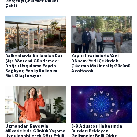
Gerçekçi Çekimler Dikkat
Çekti
Balkonlarda Kullanılan Pet
Kayısı Üretiminde Yeni
Şişe Yöntemi Gündemde:
Dönem: Yerli Çekirdek
Doğru Uygulama Fayda
Çıkarma Makinesi İş Gücünü
Sağlıyor, Yanlış Kullanım
Azaltacak
Risk Oluşturuyor
Uzmandan Kaygıyla
3-9 Ağustos Haftasında
Mücadelede Günlük Yaşama
Burçları Bekleyen
Uygulanabilecek Dört Etkili
Gelişmeler Belli Oldu: