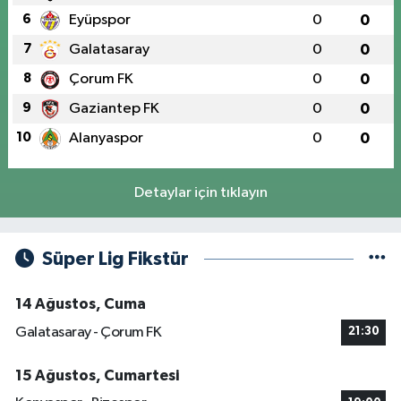
6
Eyüpspor
0
0
7
Galatasaray
0
0
8
Çorum FK
0
0
9
Gaziantep FK
0
0
10
Alanyaspor
0
0
Detaylar için tıklayın
Süper Lig Fikstür
14 Ağustos, Cuma
Galatasaray - Çorum FK
21:30
15 Ağustos, Cumartesi