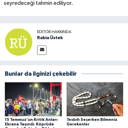
seyredeceği tahmin ediliyor.
EDITÖR HAKKINDA
Rabia Üstek
Bunlar da ilginizi çekebilir
15 Temmuz’un Kritik Anları
Tesbih Seçerken Bilmeniz
Ekrana Taşındı: Köprüde
Gerekenler