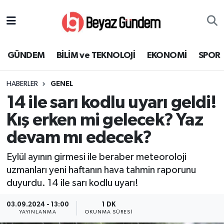
GÜNDEM
Hava Durumu
GÜNDEM
BİLİM ve TEKNOLOJİ
EKONOMİ
SPOR
BİLİM ve TEKNOLOJİ
Trafik Durumu
HABERLER
GENEL
EKONOMİ
Süper Lig Puan Durumu ve Fikstür
14 ile sarı kodlu uyarı geldi!
SPOR
Tüm Manşetler
Kış erken mi gelecek? Yaz
devam mı edecek?
SAĞLIK
Son Dakika Haberleri
Eylül ayının girmesi ile beraber meteoroloji
EĞİTİM
Haber Arşivi
uzmanları yeni haftanın hava tahmin raporunu
duyurdu. 14 ile sarı kodlu uyarı!
KÜLTÜR SANAT
03.09.2024 - 13:00
1 DK
YAYINLANMA
OKUNMA SÜRESI
MAGAZİN