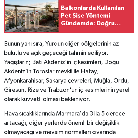
Balkonlarda Kullanılan
Pet Şişe Yöntemi
Gündemde: Doğru
Uygulama Fayda
Sağlıyor, Yanlış Kullanım
Bunun yanı sıra, Yurdun diğer bölgelerinin az
Risk Oluşturuyor
bulutlu ve açık geçeceği tahmin ediliyor.
Yağışların; Batı Akdeniz’in iç kesimleri, Doğu
Akdeniz’in Toroslar mevkii ile Hatay,
Afyonkarahisar, Sakarya çevreleri, Muğla, Ordu,
Giresun, Rize ve Trabzon'un iç kesimlerinin yerel
olarak kuvvetli olması bekleniyor.
Hava sıcaklıklarında Marmara'da 3 ila 5 derece
artacağı, diğer yerlerde önemli bir değişiklik
olmayacağı ve mevsim normalleri civarında