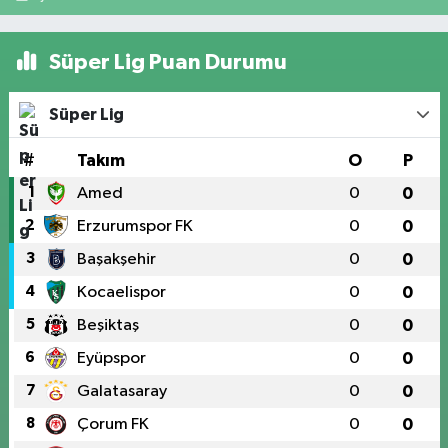
Süper Lig Puan Durumu
Süper Lig
#
Takım
O
P
1
Amed
0
0
2
Erzurumspor FK
0
0
3
Başakşehir
0
0
4
Kocaelispor
0
0
5
Beşiktaş
0
0
6
Eyüpspor
0
0
7
Galatasaray
0
0
8
Çorum FK
0
0