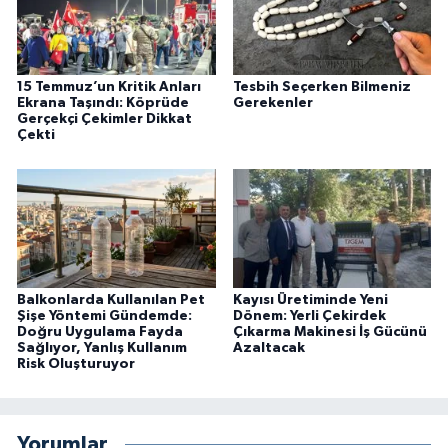
15 Temmuz’un Kritik Anları
Tesbih Seçerken Bilmeniz
Ekrana Taşındı: Köprüde
Gerekenler
Gerçekçi Çekimler Dikkat
Çekti
Balkonlarda Kullanılan Pet
Kayısı Üretiminde Yeni
Şişe Yöntemi Gündemde:
Dönem: Yerli Çekirdek
Doğru Uygulama Fayda
Çıkarma Makinesi İş Gücünü
Sağlıyor, Yanlış Kullanım
Azaltacak
Risk Oluşturuyor
Yorumlar