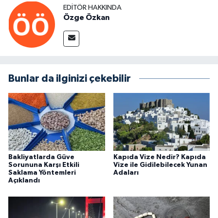
EDITÖR HAKKINDA
Özge Özkan
Bunlar da ilginizi çekebilir
Bakliyatlarda Güve
Kapıda Vize Nedir? Kapıda
Sorununa Karşı Etkili
Vize ile Gidilebilecek Yunan
Saklama Yöntemleri
Adaları
Açıklandı