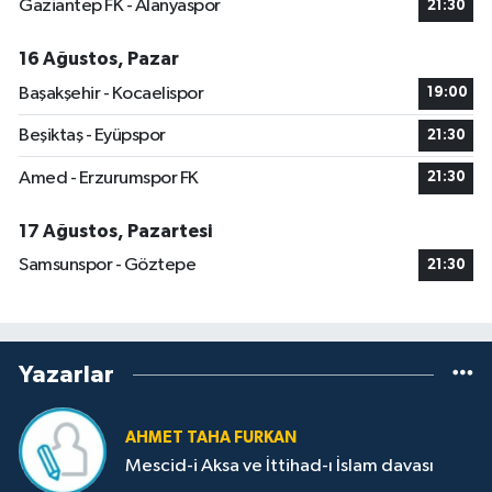
Gaziantep FK - Alanyaspor
21:30
16 Ağustos, Pazar
Başakşehir - Kocaelispor
19:00
Beşiktaş - Eyüpspor
21:30
Amed - Erzurumspor FK
21:30
17 Ağustos, Pazartesi
Samsunspor - Göztepe
21:30
Yazarlar
AHMET TAHA FURKAN
Mescid-i Aksa ve İttihad-ı İslam davası