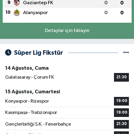
9
Gaziantep FK
0
0
10
Alanyaspor
0
0
Detaylar için tıklayın
Süper Lig Fikstür
14 Ağustos, Cuma
Galatasaray - Çorum FK
21:30
15 Ağustos, Cumartesi
Konyaspor - Rizespor
19:00
Kasımpaşa - Trabzonspor
19:00
Gençlerbirliği S.K. - Fenerbahçe
21:30