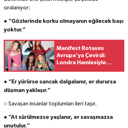
sıralanıyor:
●
“Gözlerinde korku olmayanın eğilecek başı
yoktur.”
Manifest Rotasını
Avrupa'ya Çevirdi:
Londra Hamlesiyle
Küresel Hedef Başladı
●
“Er yürürse sancak dalgalanır, er durursa
düşman yaklaşır.”
○ Savaşan insanlar toplumları ileri taşır.
●
“At sürülmezse yaşlanır, er savaşmazsa
unutulur.”