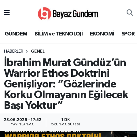
GÜNDEM
Hava Durumu
GÜNDEM
BİLİM ve TEKNOLOJİ
EKONOMİ
SPOR
BİLİM ve TEKNOLOJİ
Trafik Durumu
HABERLER
GENEL
EKONOMİ
Süper Lig Puan Durumu ve Fikstür
İbrahim Murat Gündüz’ün
SPOR
Tüm Manşetler
Warrior Ethos Doktrini
Genişliyor: “Gözlerinde
SAĞLIK
Son Dakika Haberleri
Korku Olmayanın Eğilecek
EĞİTİM
Haber Arşivi
Başı Yoktur”
KÜLTÜR SANAT
23.06.2026 - 17:52
1 DK
YAYINLANMA
OKUNMA SÜRESI
MAGAZİN