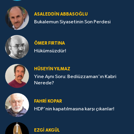
ASALEDDIN ABBASOĞLU
Bukalemun Siyasetinin Son Perdesi
ÖMER FIRTINA
Hükümsüzdür!
HÜSEYIN YILMAZ
Yine Aynı Soru: Bediüzzaman'ın Kabri
Nerede?
FAHRI KOPAR
HDP'nin kapatılmasına karşı çıkanlar!
EZGI AKGÜL