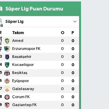
Süper Lig Puan Durumu
Süper Lig
#
Takım
O
P
1
Amed
0
0
2
Erzurumspor FK
0
0
3
Başakşehir
0
0
4
Kocaelispor
0
0
5
Beşiktaş
0
0
6
Eyüpspor
0
0
7
Galatasaray
0
0
8
Çorum FK
0
0
9
Gaziantep FK
0
0