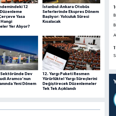
ndemindeki 12
İstanbul-Ankara Otobüs
1
 Düzenleme
Seferlerinde Ekspres Dönem
B
 Çerçeve Yasa
Başlıyor: Yolculuk Süresi
e Hangi
Kısalacak
B
ler Yer Alıyor?
A
1
S
 Sektöründe Dev
12. Yargı Paketi Resmen
udi Aramco'nun
Yürürlükte! Yargı Süreçlerini
lanında Yeni Dönem
Değiştirecek Düzenlemeler
Tek Tek Açıklandı