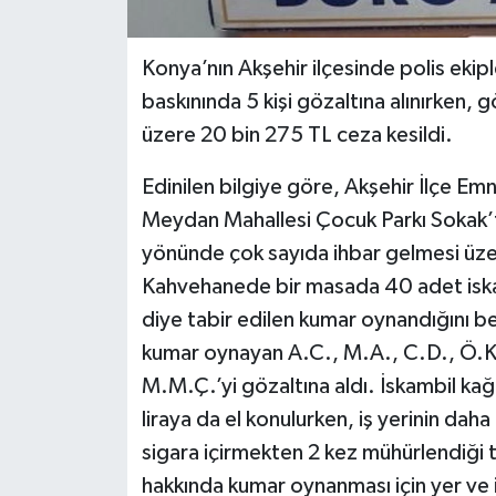
Konya’nın Akşehir ilçesinde polis ekip
baskınında 5 kişi gözaltına alınırken, g
üzere 20 bin 275 TL ceza kesildi.
Edinilen bilgiye göre, Akşehir İlçe Em
Meydan Mahallesi Çocuk Parkı Sokak’
yönünde çok sayıda ihbar gelmesi üze
Kahvehanede bir masada 40 adet iskamb
diye tabir edilen kumar oynandığını be
kumar oynayan A.C., M.A., C.D., Ö.K. ve
M.M.Ç.’yi gözaltına aldı. İskambil kağ
liraya da el konulurken, iş yerinin da
sigara içirmekten 2 kez mühürlendiği t
hakkında kumar oynanması için yer ve 