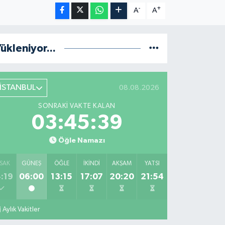
-
+
A
A
ükleniyor...
İSTANBUL
08.08.2026
SONRAKI VAKTE KALAN
03:45:38
Öğle Namazı
SAK
GÜNEŞ
ÖĞLE
İKINDI
AKŞAM
YATSI
:19
06:00
13:15
17:07
20:20
21:54
Aylık Vakitler