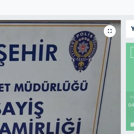
Y
İM
04