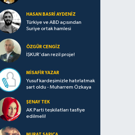
HASAN BASRI AYDENIZ
Türkiye ve ABD açısından
Suriye ortak hamlesi
ÖZGÜR CENGIZ
İŞKUR'dan rezil proje!
MISAFIR YAZAR
Yusuf kardeşimizle hatırlatmak
şart oldu - Muharrem Özkaya
ŞENAY TEK
AK Parti teşkilatları tasfiye
edilmeli!
MURAT SARICA