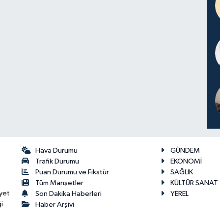
Hava Durumu
GÜNDEM
Trafik Durumu
EKONOMİ
Puan Durumu ve Fikstür
SAĞLIK
Tüm Manşetler
KÜLTÜR SANAT
yet
Son Dakika Haberleri
YEREL
i
Haber Arşivi