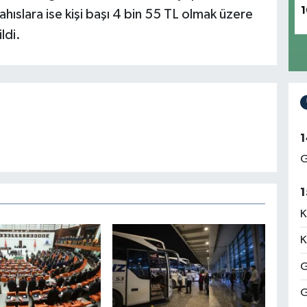
1
ahıslara ise kişi başı 4 bin 55 TL olmak üzere
ldi.
1
G
1
K
K
G
G