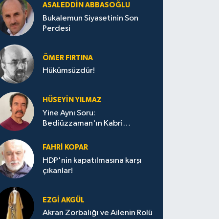
ASALEDDIN ABBASOĞLU
Bukalemun Siyasetinin Son
Perdesi
ÖMER FIRTINA
Hükümsüzdür!
HÜSEYIN YILMAZ
Yine Aynı Soru:
Bediüzzaman'ın Kabri
Nerede?
FAHRI KOPAR
HDP'nin kapatılmasına karşı
çıkanlar!
EZGI AKGÜL
Akran Zorbalığı ve Ailenin Rolü