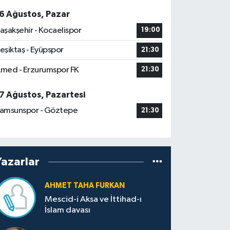
6 Ağustos, Pazar
aşakşehir - Kocaelispor
19:00
eşiktaş - Eyüpspor
21:30
med - Erzurumspor FK
21:30
7 Ağustos, Pazartesi
amsunspor - Göztepe
21:30
Yazarlar
AHMET TAHA FURKAN
Mescid-i Aksa ve İttihad-ı
İslam davası