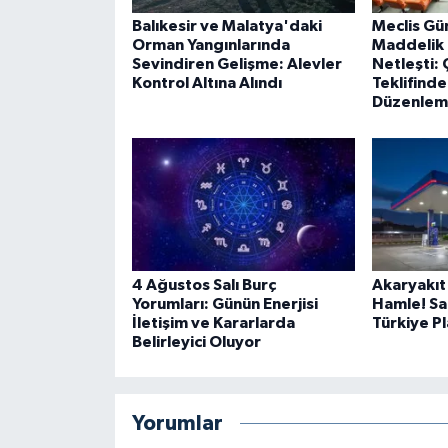
Balıkesir ve Malatya'daki
Meclis Gü
Orman Yangınlarında
Maddelik
Sevindiren Gelişme: Alevler
Netleşti:
Kontrol Altına Alındı
Teklifind
Düzenleme
4 Ağustos Salı Burç
Akaryakıt
Yorumları: Günün Enerjisi
Hamle! Sa
İletişim ve Kararlarda
Türkiye P
Belirleyici Oluyor
Yorumlar