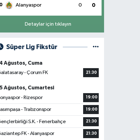
0
Alanyaspor
0
0
Detaylar için tıklayın
Süper Lig Fikstür
4 Ağustos, Cuma
alatasaray - Çorum FK
21:30
5 Ağustos, Cumartesi
onyaspor - Rizespor
19:00
asımpaşa - Trabzonspor
19:00
ençlerbirliği S.K. - Fenerbahçe
21:30
aziantep FK - Alanyaspor
21:30