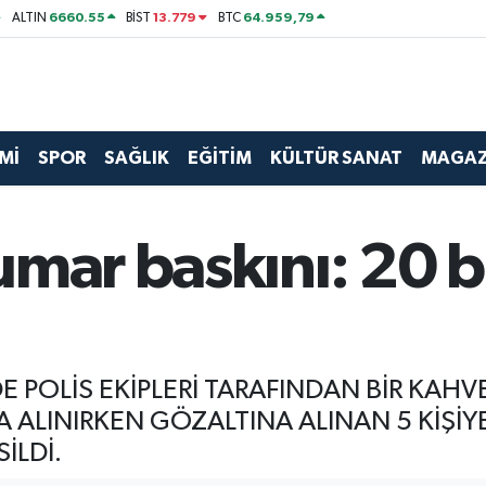
6660.55
13.779
64.959,79
ALTIN
BİST
BTC
Mİ
SPOR
SAĞLIK
EĞİTİM
KÜLTÜR SANAT
MAGAZ
mar baskını: 20 bi
DE POLİS EKİPLERİ TARAFINDAN BİR KA
 ALINIRKEN GÖZALTINA ALINAN 5 KİŞİYE 
İLDİ.