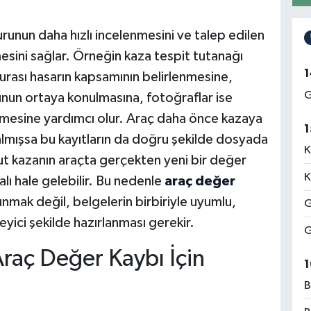
urunun daha hızlı incelenmesini ve talep edilen
sini sağlar. Örneğin kaza tespit tutanağı
1
turası hasarın kapsamının belirlenmesine,
G
nun ortaya konulmasına, fotoğraflar ise
ilmesine yardımcı olur. Araç daha önce kazaya
1
lmışsa bu kayıtların da doğru şekilde dosyada
K
ut kazanın araçta gerçekten yeni bir değer
K
lı hale gelebilir. Bu nedenle
araç değer
mak değil, belgelerin birbiriyle uyumlu,
G
eyici şekilde hazırlanması gerekir.
G
Araç Değer Kaybı İçin
1
B