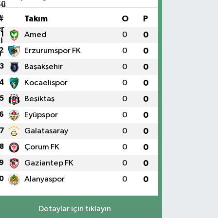
#
Takım
O
P
1
Amed
0
0
2
Erzurumspor FK
0
0
3
Başakşehir
0
0
4
Kocaelispor
0
0
5
Beşiktaş
0
0
6
Eyüpspor
0
0
7
Galatasaray
0
0
8
Çorum FK
0
0
9
Gaziantep FK
0
0
0
Alanyaspor
0
0
Detaylar için tıklayın