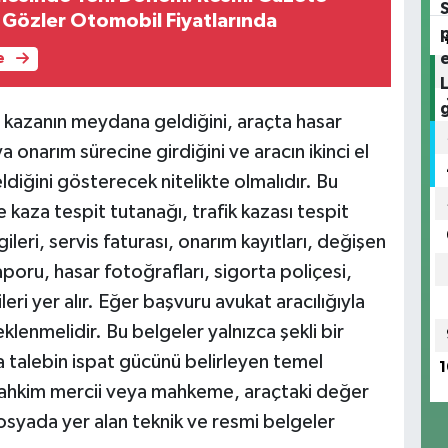
ı Gözler Otomobil Fiyatlarında
e
, kazanın meydana geldiğini, araçta hasar
 onarım sürecine girdiğini ve aracın ikinci el
ğini gösterecek nitelikte olmalıdır. Bu
kaza tespit tutanağı, trafik kazası tespit
ileri, servis faturası, onarım kayıtları, değişen
aporu, hasar fotoğrafları, sigorta poliçesi,
eri yer alır. Eğer başvuru avukat aracılığıyla
enmelidir. Bu belgeler yalnızca şekli bir
 talebin ispat gücünü belirleyen temel
1
 tahkim mercii veya mahkeme, araçtaki değer
osyada yer alan teknik ve resmi belgeler