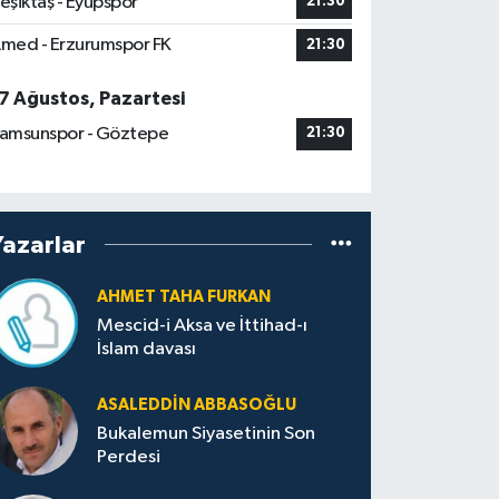
eşiktaş - Eyüpspor
21:30
med - Erzurumspor FK
21:30
7 Ağustos, Pazartesi
amsunspor - Göztepe
21:30
Yazarlar
AHMET TAHA FURKAN
Mescid-i Aksa ve İttihad-ı
İslam davası
ASALEDDIN ABBASOĞLU
Bukalemun Siyasetinin Son
Perdesi