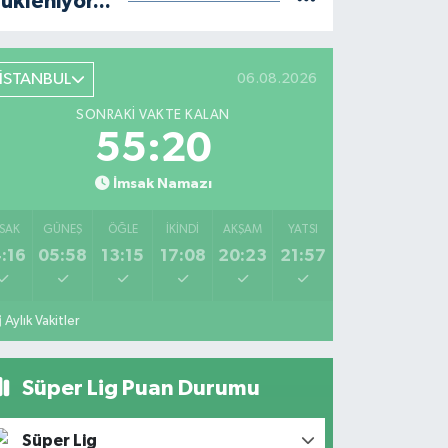
ükleniyor...
İSTANBUL
06.08.2026
SONRAKI VAKTE KALAN
55:19
İmsak Namazı
SAK
GÜNEŞ
ÖĞLE
İKINDI
AKŞAM
YATSI
:16
05:58
13:15
17:08
20:23
21:57
Aylık Vakitler
Süper Lig Puan Durumu
Süper Lig