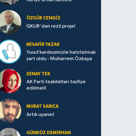
ÖZGÜR CENGIZ
İŞKUR'dan rezil proje!
MISAFIR YAZAR
Yusuf kardeşimizle hatırlatmak
şart oldu - Muharrem Özkaya
ŞENAY TEK
AK Parti teşkilatları tasfiye
edilmeli!
MURAT SARICA
Artık uyanın!
GÜNDÜZ DEMIRHAN