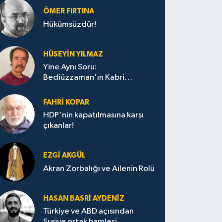
ÖMER FIRTINA
Hükümsüzdür!
HÜSEYIN YILMAZ
Yine Aynı Soru:
Bediüzzaman'ın Kabri
Nerede?
FAHRI KOPAR
HDP'nin kapatılmasına karşı
çıkanlar!
EZGI AKGÜL
Akran Zorbalığı ve Ailenin Rolü
HASAN BASRI AYDENIZ
Türkiye ve ABD açısından
Suriye ortak hamlesi