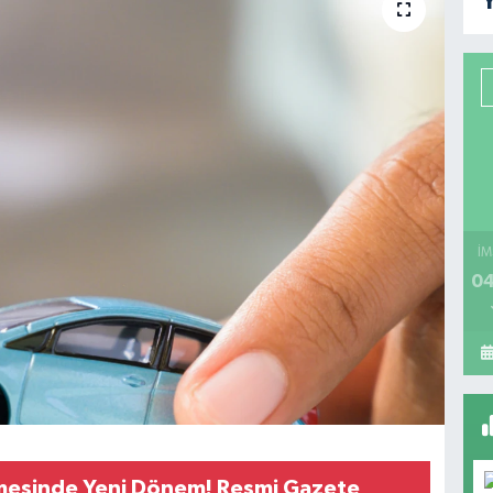
Y
İM
04
esinde Yeni Dönem! Resmi Gazete