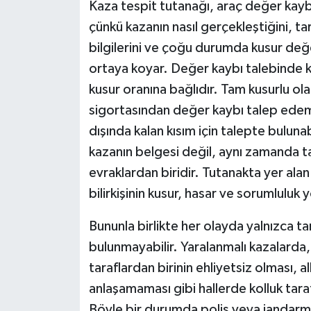
Kaza tespit tutanağı, araç değer kayb
çünkü kazanın nasıl gerçekleştiğini, ta
bilgilerini ve çoğu durumda kusur değe
ortaya koyar. Değer kaybı talebinde k
kusur oranına bağlıdır. Tam kusurlu olan
sigortasından değer kaybı talep edeme
dışında kalan kısım için talepte buluna
kazanın belgesi değil, aynı zamanda t
evraklardan biridir. Tutanakta yer alan 
bilirkişinin kusur, hasar ve sorumluluk
Bununla birlikte her olayda yalnızca t
bulunmayabilir. Yaralanmalı kazalarda
taraflardan birinin ehliyetsiz olması, 
anlaşamaması gibi hallerde kolluk tar
Böyle bir durumda polis veya jandarma 