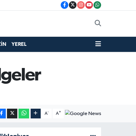
İN
YEREL
lgeler
-
+
A
A