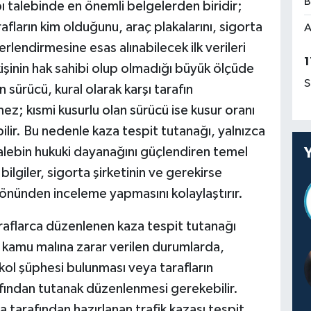
B
ı talebinde en önemli belgelerden biridir;
rafların kim olduğunu, araç plakalarını, sigorta
A
rlendirmesine esas alınabilecek ilk verileri
1
işinin hak sahibi olup olmadığı büyük ölçüde
S
 sürücü, kural olarak karşı tarafın
z; kısmi kusurlu olan sürücü ise kusur oranı
bilir. Bu nedenle kaza tespit tutanağı, yalnızca
alebin hukuki dayanağını güçlendiren temel
bilgiler, sigorta şirketinin ve gerekirse
 yönünden inceleme yapmasını kolaylaştırır.
araflarca düzenlenen kaza tespit tutanağı
, kamu malına zarar verilen durumlarda,
alkol şüphesi bulunması veya tarafların
afından tutanak düzenlenmesi gerekebilir.
tarafından hazırlanan trafik kazası tespit