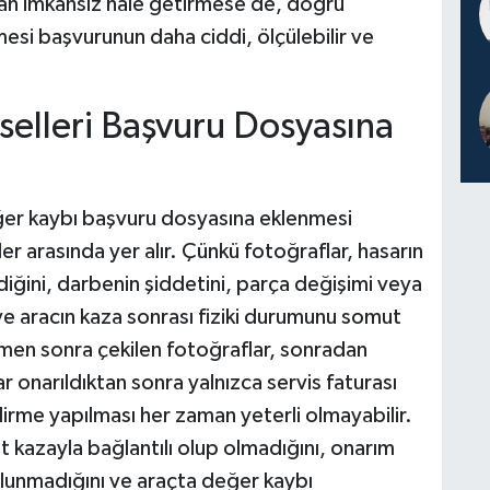
n imkansız hale getirmese de, doğru
esi başvurunun daha ciddi, ölçülebilir ve
selleri Başvuru Dosyasına
eğer kaybı başvuru dosyasına eklenmesi
er arasında yer alır. Çünkü fotoğraflar, hasarın
ğini, darbenin şiddetini, parça değişimi veya
e aracın kaza sonrası fiziki durumunu somut
emen sonra çekilen fotoğraflar, sonradan
r onarıldıktan sonra yalnızca servis faturası
rme yapılması her zaman yeterli olmayabilir.
 kazayla bağlantılı olup olmadığını, onarım
lunmadığını ve araçta değer kaybı