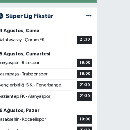
Süper Lig Fikstür
4 Ağustos, Cuma
alatasaray - Çorum FK
21:30
5 Ağustos, Cumartesi
onyaspor - Rizespor
19:00
asımpaşa - Trabzonspor
19:00
ençlerbirliği S.K. - Fenerbahçe
21:30
aziantep FK - Alanyaspor
21:30
6 Ağustos, Pazar
aşakşehir - Kocaelispor
19:00