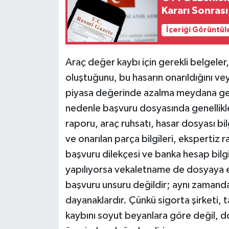
Kararı Sonras
İçeriği Görüntül
Araç değer kaybı için gerekli belgeler
oluştuğunu, bu hasarın onarıldığını veya
piyasa değerinde azalma meydana geldi
nedenle başvuru dosyasında genellikle 
raporu, araç ruhsatı, hasar dosyası bilg
ve onarılan parça bilgileri, ekspertiz r
başvuru dilekçesi ve banka hesap bilgil
yapılıyorsa vekaletname de dosyaya ekl
başvuru unsuru değildir; aynı zamanda
dayanaklardır. Çünkü sigorta şirketi,
kaybını soyut beyanlara göre değil, d