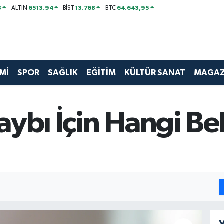
8
6513.94
13.768
64.643,95
ALTIN
BİST
BTC
Mİ
SPOR
SAĞLIK
EĞİTİM
KÜLTÜR SANAT
MAGAZ
ybı İçin Hangi Be