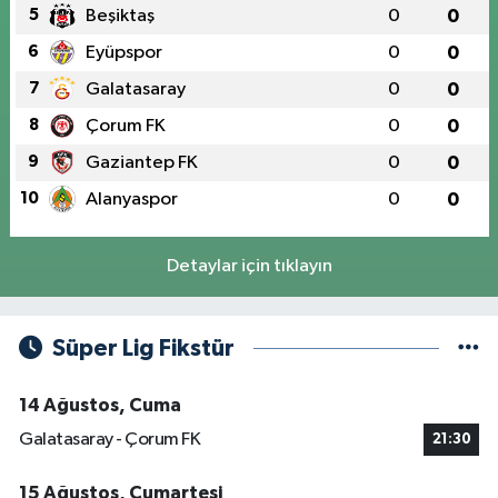
5
Beşiktaş
0
0
6
Eyüpspor
0
0
7
Galatasaray
0
0
8
Çorum FK
0
0
9
Gaziantep FK
0
0
10
Alanyaspor
0
0
Detaylar için tıklayın
Süper Lig Fikstür
14 Ağustos, Cuma
Galatasaray - Çorum FK
21:30
15 Ağustos, Cumartesi