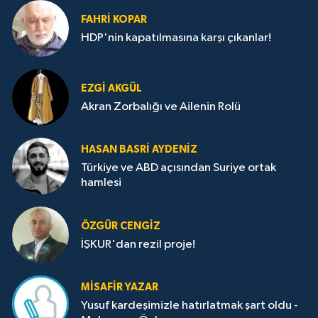
FAHRI KOPAR
HDP'nin kapatılmasına karşı çıkanlar!
EZGI AKGÜL
Akran Zorbalığı ve Ailenin Rolü
HASAN BASRI AYDENIZ
Türkiye ve ABD açısından Suriye ortak
hamlesi
ÖZGÜR CENGIZ
İŞKUR'dan rezil proje!
MISAFIR YAZAR
Yusuf kardeşimizle hatırlatmak şart oldu -