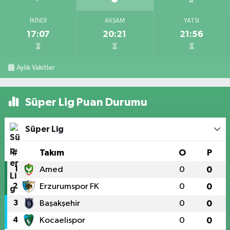
İKINDI
AKŞAM
YATSI
17:07
20:21
21:56
Aylık Vakitler
Süper Lig Puan Durumu
Süper Lig
#
Takım
O
P
1
Amed
0
0
2
Erzurumspor FK
0
0
3
Başakşehir
0
0
4
Kocaelispor
0
0