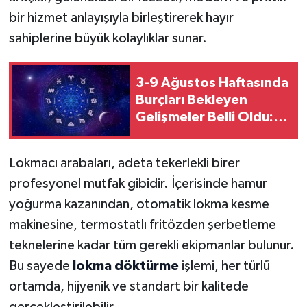
bir hizmet anlayışıyla birleştirerek hayır
sahiplerine büyük kolaylıklar sunar.
3-9 Ağustos Haftasında
Burçları Bekleyen
Gelişmeler Belli Oldu:
Kariyer, Aşk ve Para
Gündemde
Lokmacı arabaları, adeta tekerlekli birer
profesyonel mutfak gibidir. İçerisinde hamur
yoğurma kazanından, otomatik lokma kesme
makinesine, termostatlı fritözden şerbetleme
teknelerine kadar tüm gerekli ekipmanlar bulunur.
Bu sayede
lokma döktürme
işlemi, her türlü
ortamda, hijyenik ve standart bir kalitede
gerçekleştirilebilir.