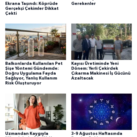
Ekrana Taşındı: Köprüde
Gerekenler
Gerçekçi Çekimler Dikkat
Çekti
Balkonlarda Kullanılan Pet
Kayısı Üretiminde Yeni
Şişe Yöntemi Gündemde:
Dönem: Yerli Çekirdek
Doğru Uygulama Fayda
Çıkarma Makinesi İş Gücünü
Sağlıyor, Yanlış Kullanım
Azaltacak
Risk Oluşturuyor
Uzmandan Kaygıyla
3-9 Ağustos Haftasında