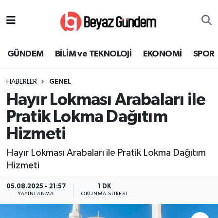
GÜNDEM
Hava Durumu
GÜNDEM
BİLİM ve TEKNOLOJİ
EKONOMİ
SPOR
BİLİM ve TEKNOLOJİ
Trafik Durumu
HABERLER
GENEL
EKONOMİ
Süper Lig Puan Durumu ve Fikstür
Hayır Lokması Arabaları ile
SPOR
Tüm Manşetler
Pratik Lokma Dağıtım
Hizmeti
SAĞLIK
Son Dakika Haberleri
Hayır Lokması Arabaları ile Pratik Lokma Dağıtım
EĞİTİM
Haber Arşivi
Hizmeti
KÜLTÜR SANAT
05.08.2025 - 21:57
1 DK
YAYINLANMA
OKUNMA SÜRESI
MAGAZİN